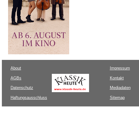
About
Impressum
AGBs
Kontakt
Datenschutz
Mediadaten
Haftungsausschluss
Sitemap