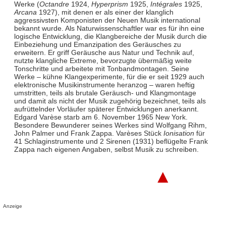
Werke (
Octandre
1924,
Hyperprism
1925,
Intégrales
1925,
Arcana
1927), mit denen er als einer der klanglich
aggressivsten Komponisten der Neuen Musik international
bekannt wurde. Als Naturwissenschaftler war es für ihn eine
logische Entwicklung, die Klangbereiche der Musik durch die
Einbeziehung und Emanzipation des Geräusches zu
erweitern. Er griff Geräusche aus Natur und Technik auf,
nutzte klangliche Extreme, bevorzugte übermäßig weite
Tonschritte und arbeitete mit Tonbandmontagen. Seine
Werke – kühne Klangexperimente, für die er seit 1929 auch
elektronische Musikinstrumente heranzog – waren heftig
umstritten, teils als brutale Geräusch- und Klangmontage
und damit als nicht der Musik zugehörig bezeichnet, teils als
aufrüttelnder Vorläufer späterer Entwicklungen anerkannt.
Edgard Varèse starb am 6. November 1965 New York.
Besondere Bewunderer seines Werkes sind Wolfgang Rihm,
John Palmer und Frank Zappa. Varèses Stück
Ionisation
für
41 Schlaginstrumente und 2 Sirenen (1931) beflügelte Frank
Zappa nach eigenen Angaben, selbst Musik zu schreiben.
▲
Anzeige