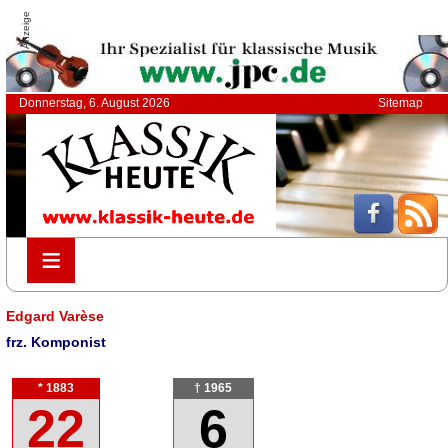
Anzeige
Donnerstag, 6. August 2026
Sitemap
≡
≡
Edgard Varèse
frz. Komponist
* 1883
† 1965
22
6