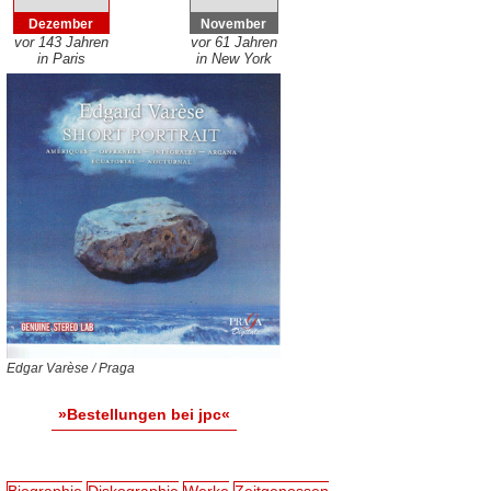
Dezember
November
vor 143 Jahren
vor 61 Jahren
in Paris
in New York
Edgar Varèse / Praga
»Bestellungen bei jpc«
Biographie
Diskographie
Werke
Zeitgenossen