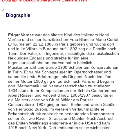
Biographie
Edgar Varèse
war das älteste Kind des Italieners Henri
Varèse und seiner französischen Frau Blanche-Marie Cortot.
Er wurde am 22.12.1885 in Paris geboren und wuchs dort
und in Le Villars in Burgund auf. 1892 zog die Familie nach
Turin. Der Vater, ein Ingenieur, missbilligte die musikalischen
Neigungen Edgards und strebte für ihn eine
Ingenieurslaufbahn an. Varèse nahm heimlich
Musikunterricht und wurde 1900 Schüler am Konservatorium
in Turin. Er wurde Schlagzeuger im Opernorchester und
sammelte erste Erfahrungen als Dirigent. Nach dem Tod
seiner Mutter 1903 ging er zurück nach Paris und begann
dort, Mathematik und Naturwissenschaften zu studieren.
1904 studierte er Komposition an der Schola Cantorum bei
Albert Russell und Vincent d'Indy. 1906/1907 besuchte er
die Meisterklasse von Ch.M. Widor am Pariser
Conservatoire. 1907 ging er nach Berlin und wurde Schüler
von Ferruccio Busoni. Im weiteren Verlauf machte er
Bekanntschaft mit zahlreichen bedeutenden Komponisten
seiner Zeit wie Ravel, Strauss und Mahler. Nach Ausbruch
des Ersten Weltkriegs emigrierte er in die USA und kam
1915 nach New York. Dort entstanden seine wichtigsten