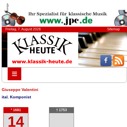
Anzeige
Freitag, 7. August 2026
Sitemap
≡
≡
Giuseppe Valentini
ital. Komponist
* 1681
† 1753
14