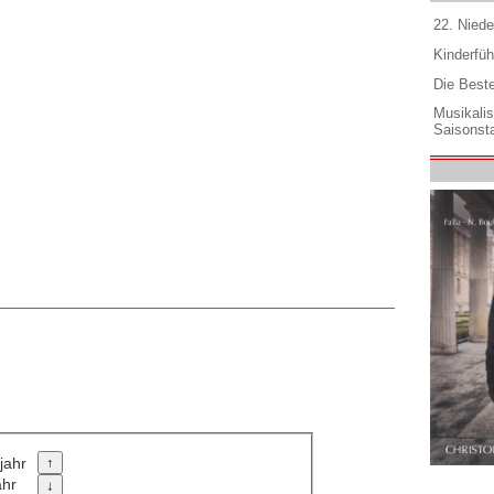
22. Niede
Kinderfüh
Die Best
Musikali
Saisonsta
jahr
ahr