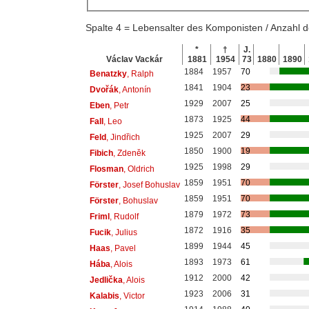
Spalte 4 = Lebensalter des Komponisten / Anzahl
*
†
J.
Václav Vackár
1881
1954
73
1880
1890
1884
1957
70
Benatzky
, Ralph
1841
1904
23
Dvořák
, Antonín
1929
2007
25
Eben
, Petr
1873
1925
44
Fall
, Leo
1925
2007
29
Feld
, Jindřich
1850
1900
19
Fibich
, Zdeněk
1925
1998
29
Flosman
, Oldrich
1859
1951
70
Förster
, Josef Bohuslav
1859
1951
70
Förster
, Bohuslav
1879
1972
73
Friml
, Rudolf
1872
1916
35
Fucik
, Julius
1899
1944
45
Haas
, Pavel
1893
1973
61
Hába
, Alois
1912
2000
42
Jedlička
, Alois
1923
2006
31
Kalabis
, Victor