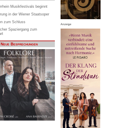
rrhein Musikfestivals beginnt
rung in der Wiener Staatsoper
en zum Schluss
Anzeige
scher Spaziergang zum
rt
Neue Besprechungen