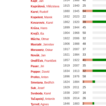
1914
1988
40
Kapr
, Jan
1915
1940
25
Kaprálová
, Vítězslava
1880
1945
64
Karel
, Rudolf
1932
2023
22
Kopelent
, Marek
1862
1920
39
Kovarovic
, Karel
1899
1944
45
Krása
, Hans
1904
1968
50
Krejči
, Iša
1922
2006
32
Mácha
, Otmar
1906
1988
48
Mastalir
, Jaroslav
1917
2007
37
Morawetz
, Oskar
1921
1984
33
Novák
, Jan
1857
1922
41
Ondříček
, František
1919
2007
35
Pauer
, Jiri
1834
1913
32
Popper
, David
1896
1976
58
Profes
, Anton
1824
1884
3
Smetana
, Bedřich
1929
2011
25
Suk
, Josef
1938
2007
16
Svoboda
, Karel
1928
2014
26
Tučapský
, Antonín
1846
1883
2
Tyrrell
, Agnes