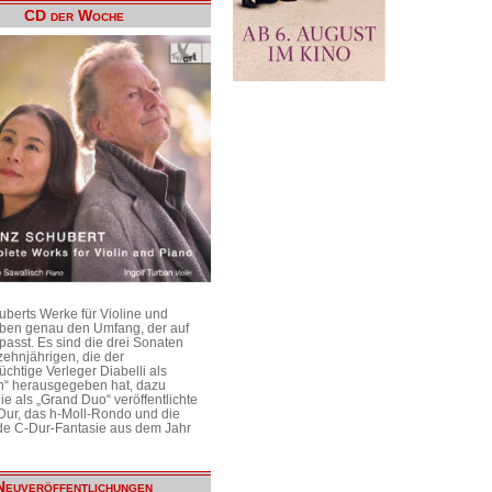
CD der Woche
uberts Werke für Violine und
aben genau den Umfang, der auf
passt. Es sind die drei Sonaten
ehnjährigen, die der
üchtige Verleger Diabelli als
n“ herausgegeben hat, dazu
e als „Grand Duo“ veröffentlichte
Dur, das h-Moll-Rondo und die
e C-Dur-Fantasie aus dem Jahr
Neuveröffentlichungen