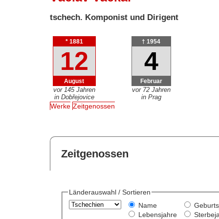
tschech. Komponist und Dirigent
* 1881
† 1954
12
4
August
Februar
vor 145 Jahren
vor 72 Jahren
in Dobřejovice
in Prag
Werke
Zeitgenossen
Zeitgenossen
Länderauswahl / Sortieren
Name
Geburts
Lebensjahre
Sterbej