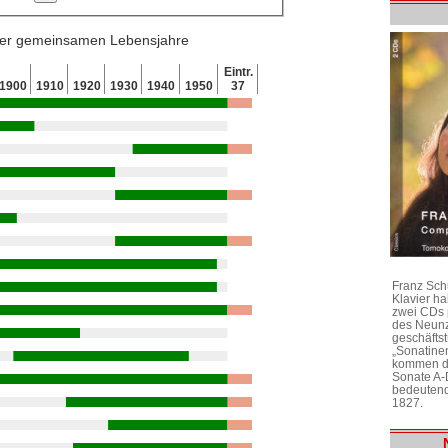
 der gemeinsamen Lebensjahre
Eintr.
1900
1910
1920
1930
1940
1950
37
Franz Sch
Klavier h
zwei CDs 
des Neunz
geschäftst
„Sonatine
kommen di
Sonate A-
bedeutend
1827.