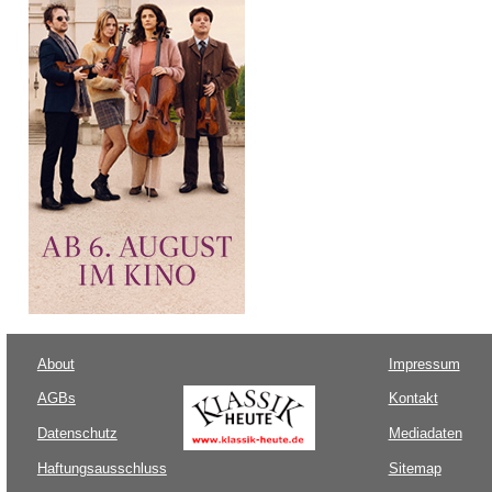
About
Impressum
AGBs
Kontakt
Datenschutz
Mediadaten
Haftungsausschluss
Sitemap