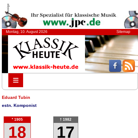
Anzeige
Montag, 10. August 2026
Sitemap
≡
≡
Eduard Tubin
estn. Komponist
* 1905
† 1982
18
17