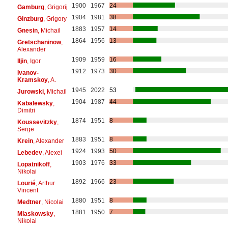
1900
1967
24
Gamburg
, Grigorij
1904
1981
38
Ginzburg
, Grigory
1883
1957
14
Gnesin
, Michail
1864
1956
13
Gretschaninow
,
Alexander
1909
1959
16
Iljin
, Igor
1912
1973
30
Ivanov-
Kramskoy
, A.
1945
2022
53
Jurowski
, Michail
1904
1987
44
Kabalewsky
,
Dimitri
1874
1951
8
Koussevitzky
,
Serge
1883
1951
8
Krein
, Alexander
1924
1993
50
Lebedev
, Alexei
1903
1976
33
Lopatnikoff
,
Nikolai
1892
1966
23
Lourié
, Arthur
Vincent
1880
1951
8
Medtner
, Nicolai
1881
1950
7
Miaskowsky
,
Nikolai