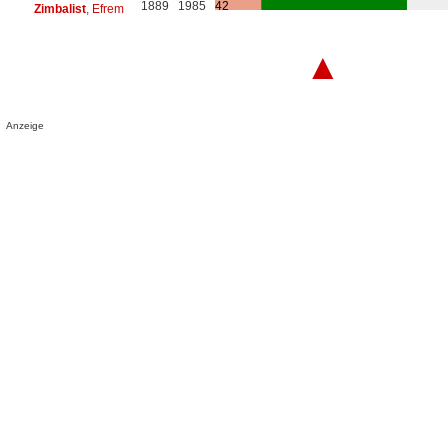
1889
1985
42
Zimbalist
, Efrem
▲
Anzeige