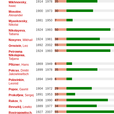
1914
1978
35
Mikhnovsky
,
Isaac
1900
1973
30
Mosolov
,
Alexander
1881
1950
7
Myaskovsky
,
Nikolai
1924
1993
50
Nikolayeva
,
Tatiana
1924
1981
38
Nosyrev
, Mikhail
1892
2002
55
Ornstein
, Leo
1924
1993
50
Petrowna
Nikolajewa
,
Tatjana
1869
1949
6
Pfitzner
, Hans
1899
1978
35
Pokras
, Dmitri
Jakowlewitsch
1894
1949
6
Polovinkin
,
Leonid
1904
1972
29
Popov
, Gavriil
1891
1953
10
Prokofjew
, Sergej
1908
1990
47
Rakov
, N
1889
1977
34
Revuzkij
, Lewko
1927
2007
55
Rostropowitsch
,