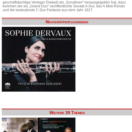
geschäftstüchtige Verleger Diabelli als „Sonatinen“ herausgegeben hat, dazu
kommen die als „Grand Duo“ veröffentlichte Sonate A-Dur, das h-Moll-Rondo
und die bedeutende C-Dur-Fantasie aus dem Jahr 1827.
Neuveröffentlichungen
Weitere 39 Themen