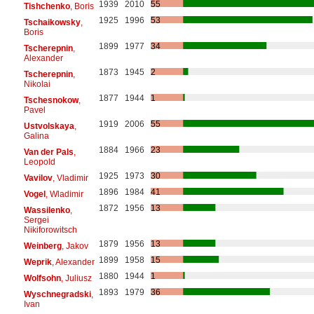
1939
2010
55
Tishchenko
, Boris
1925
1996
53
Tschaikowsky
,
Boris
1899
1977
34
Tscherepnin
,
Alexander
1873
1945
2
Tscherepnin
,
Nikolai
1877
1944
1
Tschesnokow
,
Pavel
1919
2006
55
Ustvolskaya
,
Galina
1884
1966
23
Van der Pals
,
Leopold
1925
1973
30
Vavilov
, Vladimir
1896
1984
41
Vogel
, Wladimir
1872
1956
13
Wassilenko
,
Sergei
Nikiforowitsch
1879
1956
13
Weinberg
, Jakov
1899
1958
15
Weprik
, Alexander
1880
1944
1
Wolfsohn
, Juliusz
1893
1979
36
Wyschnegradski
,
Ivan