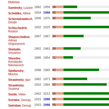
Mstislaw
1882
1959
16
Saminsky
, Lazare
1934
1998
55
Schnittke
, Alfred
1906
1975
32
Schostakowitsch
,
Dimitri
1932
2025
55
Schtschedrin
,
Rodion
1887
1967
24
Shaposchnikov
,
Adrian
Grigoryevich
1902
1963
20
Shebalin
,
Vissarion
1886
1954
11
Shvedov
,
Konstantin
Nikolaevich
1898
1985
42
Spoliansky
,
Mischa
1882
1971
28
Strawinsky
, Igor
1910
1994
51
Strawinsky
,
Soulima
1942
2012
55
Suslin
, Viktor
1915
1998
55
Sviridov
, Georgy
1915
1998
55
Swiridow
, Georgi