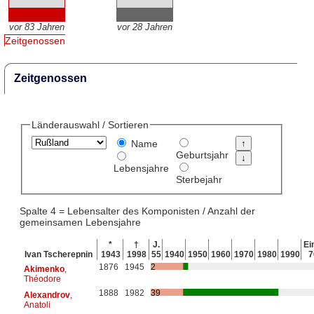
vor 83 Jahren
vor 28 Jahren
Zeitgenossen
Zeitgenossen
Länderauswahl / Sortieren
Name
Geburtsjahr
Lebensjahre
Sterbejahr
Spalte 4 = Lebensalter des Komponisten / Anzahl der
gemeinsamen Lebensjahre
*
†
J.
Ein
Ivan Tscherepnin
1943
1998
55
1940
1950
1960
1970
1980
1990
7
1876
1945
2
Akimenko
,
Théodore
1888
1982
39
Alexandrov
,
Anatoli