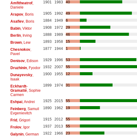
1901
1983
40
Amfitheatrof
,
Daniele
1905
1992
49
Arapov
, Boris
1884
1949
6
Asafiev
, Boris
1908
1972
29
Babin
, Viktor
1888
1989
46
Berlin
, Irving
1893
1958
15
Brown
, Lew
1877
1944
1
Chesnokov
,
Pavel
1929
1996
53
Denisov
, Edison
1932
2007
55
Druzhinin
, Fyodor
1900
1955
12
Dunayevsky
,
Isaak
1899
1974
31
Eckhardt-
Gramatté
, Sophie
Carmen
1925
2015
55
Eshpai
, Andrei
1890
1962
19
Feinberg
, Samuil
Evgenievitch
1915
2012
55
Frid
, Grigori
1937
2013
55
Frolov
, Igor
1922
1966
23
Galynin
, German