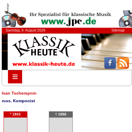
Anzeige
Samstag, 8. August 2026
Sitemap
≡
≡
Ivan Tscherepnin
russ. Komponist
* 1943
† 1998