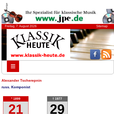
Anzeige
Freitag, 7. August 2026
Sitemap
≡
≡
Alexander Tscherepnin
russ. Komponist
* 1899
† 1977
21
29