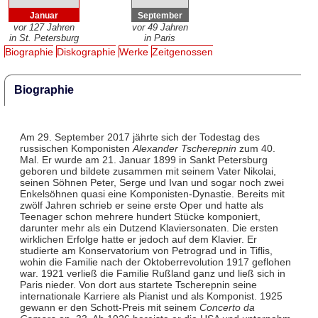
Januar
September
vor 127 Jahren
vor 49 Jahren
in St. Petersburg
in Paris
Biographie
Diskographie
Werke
Zeitgenossen
Biographie
Am 29. September 2017 jährte sich der Todestag des
russischen Komponisten
Alexander Tscherepnin
zum 40.
Mal. Er wurde am 21. Januar 1899 in Sankt Petersburg
geboren und bildete zusammen mit seinem Vater Nikolai,
seinen Söhnen Peter, Serge und Ivan und sogar noch zwei
Enkelsöhnen quasi eine Komponisten-Dynastie. Bereits mit
zwölf Jahren schrieb er seine erste Oper und hatte als
Teenager schon mehrere hundert Stücke komponiert,
darunter mehr als ein Dutzend Klaviersonaten. Die ersten
wirklichen Erfolge hatte er jedoch auf dem Klavier. Er
studierte am Konservatorium von Petrograd und in Tiflis,
wohin die Familie nach der Oktoberrevolution 1917 geflohen
war. 1921 verließ die Familie Rußland ganz und ließ sich in
Paris nieder. Von dort aus startete Tscherepnin seine
internationale Karriere als Pianist und als Komponist. 1925
gewann er den Schott-Preis mit seinem
Concerto da