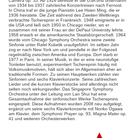
Camera
op. 33. Ab 1926 bereiste er die USA und unternahm
von 1934 bis 1937 zahrleiche Konzertreisen nach Fernost.
In China traf er die junge Pianistin Lee Hsien Ming, die er
1936 heiratete. Die Zeit während des Zweiten Weltkriegs
verbrachte Tscherepnin in Frankreich. 1948 emigrierte er in
die USA und ließ sich 1950 in Chicago nieder, wo er
zusammen mit seiner Frau an der DePaul University lehrte.
1958 erwarb er die amerikanische Staatsbürgerschaft. 1964
wurde vom Chicago Symphony Orchestra seine zweite
Sinfonie unter Rafel Kubelik uraufgeführt. Im selben Jahr
zog er nach New York um und pendelte in der Folgezeit
regelmäßig zwischen Amerika und Europa. Dort starb er
1977 in Paris. In seiner Musik, in der er eine neunstufige
Tonleiter benutzt, experimentiert Tscherepnin häufig mit
Volksmusikmotiven, hält sich aber im Allgemeinen eher an
traditionelle Formen. Zu seinen Hauptwerken zählen vier
Sinfonien und sechs Klavierkonzerte. Seine zahlreichen
Lieder und die kurzen Klavierstücke sind allerdings nicht
selten noch wirkungsvoller. Das Singapore Symphony
Orchestra unter der Leitung von Lan Shui hat eine
Gesamtaufnahme der sinfonischen Werke Tscherepnins
eingespielt. Diese Aufnahmen wurden 2008 neu aufgelegt,
ergänzt um seine sechs Klavierkonzerte mit Noriko Ogawa
am Klavier, dem
Symphonic Prayer
op. 93,
Magna Mater
op.
41 und weiteren Orchesterwerken.
▲