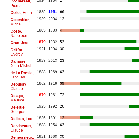
1924
1984
27
Cochereau
,
Pierre
1885
1951
66
Collet
, Henri
1939
2004
12
Colombier
,
Michel
1805
1883
4
Coste
,
Napoléon
1879
1932
53
Cras
, Jean
1921
1994
30
Cziffra
,
György
1928
2013
23
Damase
,
Jean-Michel
1888
1969
63
de La Presle
,
Jacques
1862
1918
39
Debussy
,
Claude
1879
1961
72
Delage
,
Maurice
1925
1992
26
Delerue
,
Georges
1836
1891
12
Delibes
, Léo
1888
1954
63
Delvincourt
,
Claude
1921
1968
30
Demessieux
,