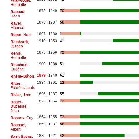
Puig-Roget
,
Henriette
1873
1949
70
Rabaud
,
Henri
1875
1937
58
Ravel
,
Maurice
1807
1880
1
Reber
, Henri
1910
1953
41
Reinhardt
,
Django
1875
1956
72
Renié
,
Henriette
1900
1988
51
Reuchsel
,
Eugène
1879
1940
61
Rhené-Bâton
,
1834
1891
12
Ritter
,
Frédéric Louis
1896
1987
55
Rivier
, Jean
1873
1954
72
Roger-
Ducasse
,
Jean
1864
1955
72
Ropartz
, Guy
1869
1937
58
Roussel
,
Albert
1835
1921
42
Saint-Saëns
,