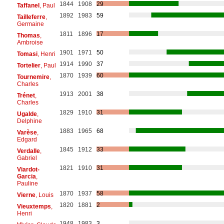
1844
1908
29
Taffanel
, Paul
1892
1983
59
Tailleferre
,
Germaine
1811
1896
17
Thomas
,
Ambroise
1901
1971
50
Tomasi
, Henri
1914
1990
37
Tortelier
, Paul
1870
1939
60
Tournemire
,
Charles
1913
2001
38
Trénet
,
Charles
1829
1910
31
Ugalde
,
Delphine
1883
1965
68
Varèse
,
Edgard
1845
1912
33
Verdalle
,
Gabriel
1821
1910
31
Viardot-
Garcia
,
Pauline
1870
1937
58
Vierne
, Louis
1820
1881
2
Vieuxtemps
,
Henri
1948
1983
3