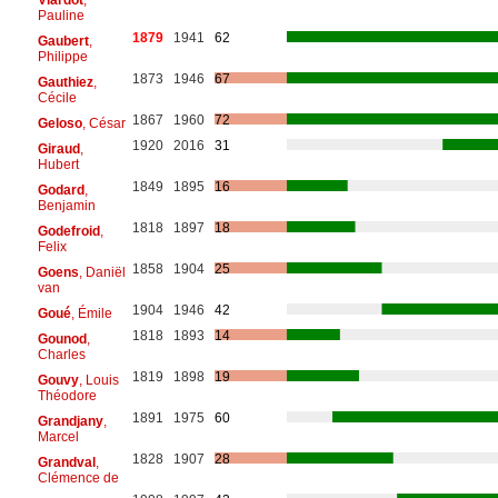
Pauline
1879
1941
62
Gaubert
,
Philippe
1873
1946
67
Gauthiez
,
Cécile
1867
1960
72
Geloso
, César
1920
2016
31
Giraud
,
Hubert
1849
1895
16
Godard
,
Benjamin
1818
1897
18
Godefroid
,
Felix
1858
1904
25
Goens
, Daniël
van
1904
1946
42
Goué
, Émile
1818
1893
14
Gounod
,
Charles
1819
1898
19
Gouvy
, Louis
Théodore
1891
1975
60
Grandjany
,
Marcel
1828
1907
28
Grandval
,
Clémence de