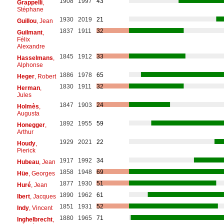
1908
1997
43
Grappelli
,
Stéphane
1930
2019
21
Guillou
, Jean
1837
1911
32
Guilmant
,
Félix
Alexandre
1845
1912
33
Hasselmans
,
Alphonse
1886
1978
65
Heger
, Robert
1830
1911
32
Herman
,
Jules
1847
1903
24
Holmès
,
Augusta
1892
1955
59
Honegger
,
Arthur
1929
2021
22
Houdy
,
Pierick
1917
1992
34
Hubeau
, Jean
1858
1948
69
Hüe
, Georges
1877
1930
51
Huré
, Jean
1890
1962
61
Ibert
, Jacques
1851
1931
52
Indy
, Vincent
1880
1965
71
Inghelbrecht
,