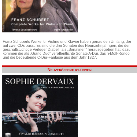
Franz Schuberts Werke für Violine und Klavier haben genau den Umfang, der
auf zwei CDs passt. Es sind die drei Sonaten des Neunzehnjährigen, die der
geschäftstüchtige Verleger Diabelli als „Sonatinen“ herausgegeben hat, dazu
kommen die als „Grand Duo“ veröffentlichte Sonate A-Dur, das h-Moll-Rondo
und die bedeutende C-Dur-Fantasie aus dem Jahr 1827.
Neuveröffentlichungen