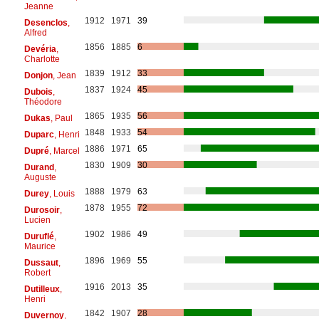
Jeanne
1912
1971
39
Desenclos
,
Alfred
1856
1885
6
Devéria
,
Charlotte
1839
1912
33
Donjon
, Jean
1837
1924
45
Dubois
,
Théodore
1865
1935
56
Dukas
, Paul
1848
1933
54
Duparc
, Henri
1886
1971
65
Dupré
, Marcel
1830
1909
30
Durand
,
Auguste
1888
1979
63
Durey
, Louis
1878
1955
72
Durosoir
,
Lucien
1902
1986
49
Duruflé
,
Maurice
1896
1969
55
Dussaut
,
Robert
1916
2013
35
Dutilleux
,
Henri
1842
1907
28
Duvernoy
,