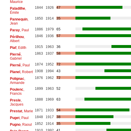
Maurice
1844
1926
47
Paladilhe
,
Émile
1850
1914
35
Pannequin
,
Jean
1886
1979
65
Paray
, Paul
1846
1936
57
Périlhou
,
Albert
1915
1963
36
Piaf
, Edith
1863
1937
58
Pierné
,
Gabriel
1874
1952
72
Pierné
, Paul
1908
1994
43
Planel
, Robert
1876
1962
72
Polignac
,
Armande
1899
1963
52
Poulenc
,
Francis
1888
1969
63
Presle
,
Jacques
1871
1933
54
Prestat
, Marie
1848
1917
38
Puget
, Paul
1852
1914
35
Pugno
, Raoul
1910
1992
41