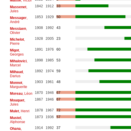
Massé
, Victor
1842
1912
33
Massenet
,
Jules
1853
1929
50
Messager
,
André
1908
1992
43
Messiaen
,
Olivier
1928
2005
23
Michelot
,
Pierre
1891
1976
60
Migot
,
Georges
1898
1985
53
Mihalovici
,
Marcel
1892
1974
59
Milhaud
,
Darius
1903
1961
48
Monnot
,
Marguerite
1870
1946
67
Moreau
, Léon
1867
1946
67
Mouquet
,
Jules
1878
1967
72
Mulet
, Henri
1873
1936
57
Mustel
,
Alphonse
1914
1992
37
Ohana
,