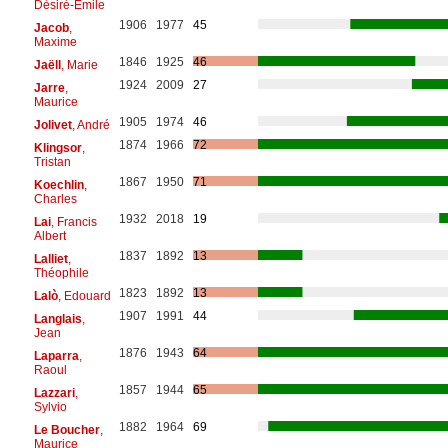
Désiré-Emile
1906
1977
45
Jacob
,
Maxime
1846
1925
46
Jaëll
, Marie
1924
2009
27
Jarre
,
Maurice
1905
1974
46
Jolivet
, André
1874
1966
72
Klingsor
,
Tristan
1867
1950
71
Koechlin
,
Charles
1932
2018
19
Lai
, Francis
Albert
1837
1892
13
Lalliet
,
Théophile
1823
1892
13
Lalò
, Edouard
1907
1991
44
Langlais
,
Jean
1876
1943
64
Laparra
,
Raoul
1857
1944
65
Lazzari
,
Sylvio
1882
1964
69
Le Boucher
,
Maurice