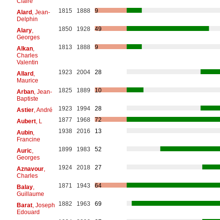
Claire
1815
1888
9
Alard
, Jean-
Delphin
1850
1928
49
Alary
,
Georges
1813
1888
9
Alkan
,
Charles
Valentin
1923
2004
28
Allard
,
Maurice
1825
1889
10
Arban
, Jean-
Baptiste
1923
1994
28
Astier
, André
1877
1968
72
Aubert
, L
1938
2016
13
Aubin
,
Francine
1899
1983
52
Auric
,
Georges
1924
2018
27
Aznavour
,
Charles
1871
1943
64
Balay
,
Guillaume
1882
1963
69
Barat
, Joseph
Edouard