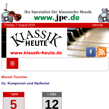
Anzeige
Freitag, 7. August 2026
Sitemap
≡
≡
Marcel Tournier
frz. Komponist und Harfenist
* 1879
† 1951
5
12