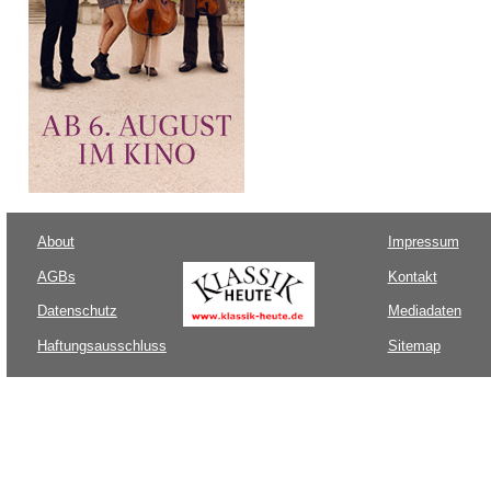
About
Impressum
AGBs
Kontakt
Datenschutz
Mediadaten
Haftungsausschluss
Sitemap