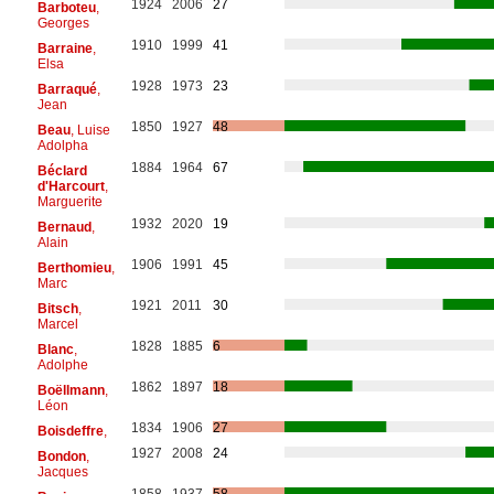
1924
2006
27
Barboteu
,
Georges
1910
1999
41
Barraine
,
Elsa
1928
1973
23
Barraqué
,
Jean
1850
1927
48
Beau
, Luise
Adolpha
1884
1964
67
Béclard
d'Harcourt
,
Marguerite
1932
2020
19
Bernaud
,
Alain
1906
1991
45
Berthomieu
,
Marc
1921
2011
30
Bitsch
,
Marcel
1828
1885
6
Blanc
,
Adolphe
1862
1897
18
Boëllmann
,
Léon
1834
1906
27
Boisdeffre
,
1927
2008
24
Bondon
,
Jacques
1858
1937
58