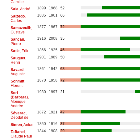
Camille
1899
1968
52
Sala
, André
1885
1961
66
Salzedo
,
Carlos
1877
1967
72
Samazeuilh
,
Gustave
1916
2008
35
Sancan
,
Pierre
1866
1925
46
Satie
, Erik
1901
1989
50
Sauguet
,
Henri
1861
1942
63
Savard
,
Augustin
1870
1958
72
Schmitt
,
Florent
1930
1997
21
Serf
(Barbara)
,
Monique
Andrée
1872
1921
42
Séverac
,
Déodat de
1850
1916
37
Simon
, Anton
1844
1908
29
Taffanel
,
Claude Paul