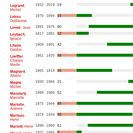
1932
2019
19
Legrand
,
Michel
1870
1894
15
Lekeu
,
Guillaume
1891
1976
60
Lenoir
, Jean
1817
1891
12
Leybach
,
Ignace
1909
1991
42
Litaize
,
Gaston
1861
1935
56
Loeffler
,
Charles
Martin
1865
1914
35
Magnard
,
Albéric
1930
1984
21
Magne
,
Michel
1899
1989
52
Manziarly
,
Marcelle
1875
1944
65
Mariotte
,
Antoine
1874
1934
55
Marteau
,
Henri
1890
1980
61
Martelli
, Henri
1822
1884
5