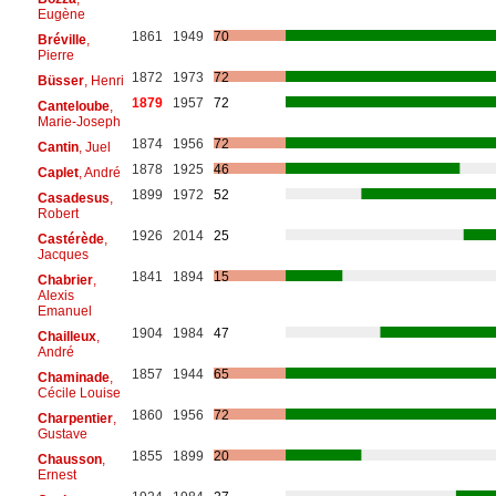
Eugène
1861
1949
70
Bréville
,
Pierre
1872
1973
72
Büsser
, Henri
1879
1957
72
Canteloube
,
Marie-Joseph
1874
1956
72
Cantin
, Juel
1878
1925
46
Caplet
, André
1899
1972
52
Casadesus
,
Robert
1926
2014
25
Castérède
,
Jacques
1841
1894
15
Chabrier
,
Alexis
Emanuel
1904
1984
47
Chailleux
,
André
1857
1944
65
Chaminade
,
Cécile Louise
1860
1956
72
Charpentier
,
Gustave
1855
1899
20
Chausson
,
Ernest