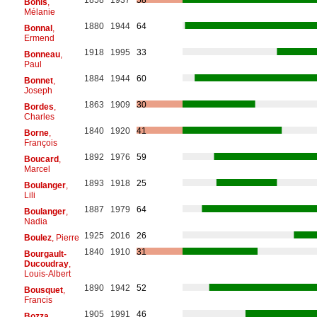
Bonis
,
Mélanie
1880
1944
64
Bonnal
,
Ermend
1918
1995
33
Bonneau
,
Paul
1884
1944
60
Bonnet
,
Joseph
1863
1909
30
Bordes
,
Charles
1840
1920
41
Borne
,
François
1892
1976
59
Boucard
,
Marcel
1893
1918
25
Boulanger
,
Lili
1887
1979
64
Boulanger
,
Nadia
1925
2016
26
Boulez
, Pierre
1840
1910
31
Bourgault-
Ducoudray
,
Louis-Albert
1890
1942
52
Bousquet
,
Francis
1905
1991
46
Bozza
,