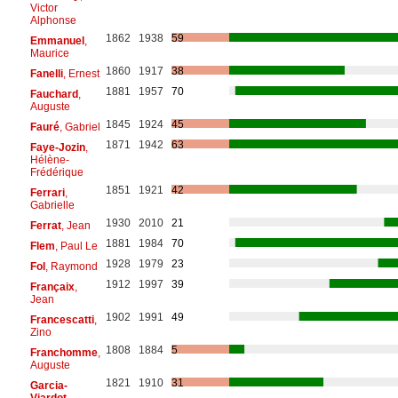
Victor
Alphonse
1862
1938
59
Emmanuel
,
Maurice
1860
1917
38
Fanelli
, Ernest
1881
1957
70
Fauchard
,
Auguste
1845
1924
45
Fauré
, Gabriel
1871
1942
63
Faye-Jozin
,
Hélène-
Frédérique
1851
1921
42
Ferrari
,
Gabrielle
1930
2010
21
Ferrat
, Jean
1881
1984
70
Flem
, Paul Le
1928
1979
23
Fol
, Raymond
1912
1997
39
Françaix
,
Jean
1902
1991
49
Francescatti
,
Zino
1808
1884
5
Franchomme
,
Auguste
1821
1910
31
Garcia-
Viardot
,