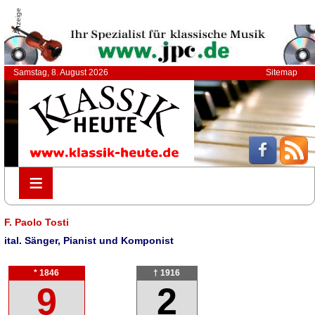
Anzeige
Samstag, 8. August 2026
Sitemap
≡
≡
F. Paolo Tosti
ital. Sänger, Pianist und Komponist
* 1846
† 1916
9
2