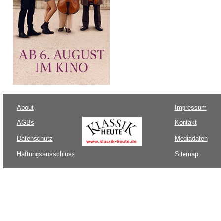
About
Impressum
AGBs
Kontakt
Datenschutz
Mediadaten
Haftungsausschluss
Sitemap