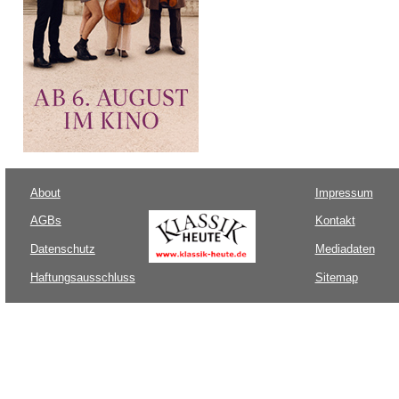
About
Impressum
AGBs
Kontakt
Datenschutz
Mediadaten
Haftungsausschluss
Sitemap