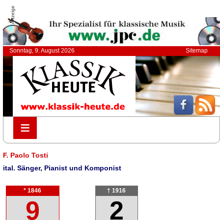
Anzeige
Sonntag, 9. August 2026
Sitemap
≡
≡
F. Paolo Tosti
ital. Sänger, Pianist und Komponist
* 1846
† 1916
9
2