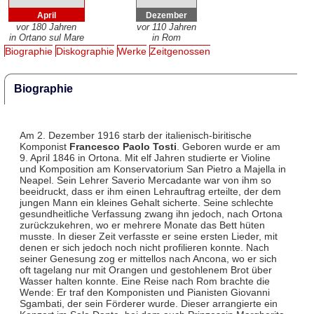
April
Dezember
vor 180 Jahren
vor 110 Jahren
in Ortano sul Mare
in Rom
Biographie
Diskographie
Werke
Zeitgenossen
Biographie
Am 2. Dezember 1916 starb der italienisch-biritische
Komponist
Francesco Paolo Tosti
. Geboren wurde er am
9. April 1846 in Ortona. Mit elf Jahren studierte er Violine
und Komposition am Konservatorium San Pietro a Majella in
Neapel. Sein Lehrer Saverio Mercadante war von ihm so
beeidruckt, dass er ihm einen Lehrauftrag erteilte, der dem
jungen Mann ein kleines Gehalt sicherte. Seine schlechte
gesundheitliche Verfassung zwang ihn jedoch, nach Ortona
zurückzukehren, wo er mehrere Monate das Bett hüten
musste. In dieser Zeit verfasste er seine ersten Lieder, mit
denen er sich jedoch noch nicht profilieren konnte. Nach
seiner Genesung zog er mittellos nach Ancona, wo er sich
oft tagelang nur mit Orangen und gestohlenem Brot über
Wasser halten konnte. Eine Reise nach Rom brachte die
Wende: Er traf den Komponisten und Pianisten Giovanni
Sgambati, der sein Förderer wurde. Dieser arrangierte ein