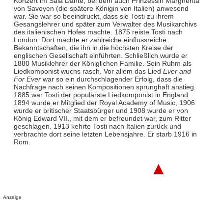
Konzert im Sala Dante, bei dem auch Prinzessin Margherita
von Savoyen (die spätere Königin von Italien) anwesend
war. Sie war so beeindruckt, dass sie Tosti zu ihrem
Gesangslehrer und später zum Verwalter des Musikarchivs
des italienischen Hofes machte. 1875 reiste Tosti nach
London. Dort machte er zahlreiche einflussreiche
Bekanntschaften, die ihn in die höchsten Kreise der
englischen Gesellschaft einführten. Schließlich wurde er
1880 Musiklehrer der Königlichen Familie. Sein Ruhm als
Liedkomponist wuchs rasch. Vor allem das Lied
Ever and
For Ever
war so ein durchschlagender Erfolg, dass die
Nachfrage nach seinen Kompositionen sprunghaft anstieg.
1885 war Tosti der populärste Liedkomponist in England.
1894 wurde er Mitglied der Royal Academy of Music, 1906
wurde er britischer Staatsbürger und 1908 wurde er von
König Edward VII., mit dem er befreundet war, zum Ritter
geschlagen. 1913 kehrte Tosti nach Italien zurück und
verbrachte dort seine letzten Lebensjahre. Er starb 1916 in
Rom.
▲
Anzeige