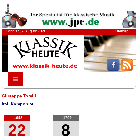
Anzeige
Sonntag, 9. August 2026
Sitemap
≡
≡
Giuseppe Torelli
ital. Komponist
* 1658
† 1709
22
8