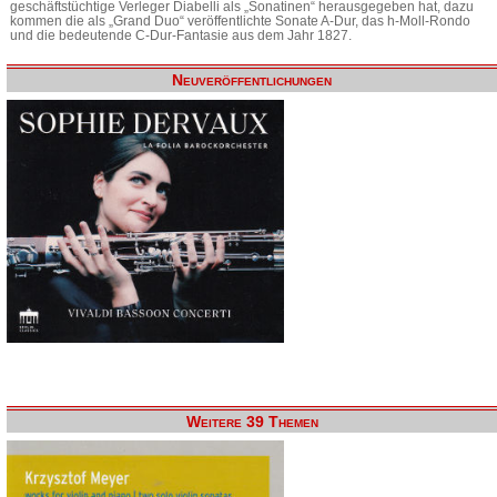
geschäftstüchtige Verleger Diabelli als „Sonatinen“ herausgegeben hat, dazu
kommen die als „Grand Duo“ veröffentlichte Sonate A-Dur, das h-Moll-Rondo
und die bedeutende C-Dur-Fantasie aus dem Jahr 1827.
Neuveröffentlichungen
Weitere 39 Themen