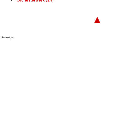
Orchesterwerk (14)
▲
Anzeige