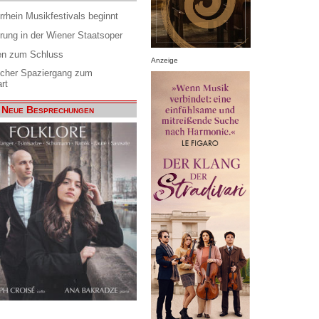
rrhein Musikfestivals beginnt
rung in der Wiener Staatsoper
en zum Schluss
Anzeige
scher Spaziergang zum
rt
Neue Besprechungen