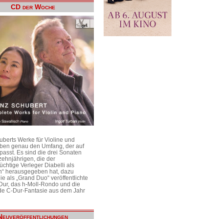
CD der Woche
uberts Werke für Violine und
aben genau den Umfang, der auf
passt. Es sind die drei Sonaten
ehnjährigen, die der
üchtige Verleger Diabelli als
n“ herausgegeben hat, dazu
e als „Grand Duo“ veröffentlichte
Dur, das h-Moll-Rondo und die
e C-Dur-Fantasie aus dem Jahr
Neuveröffentlichungen