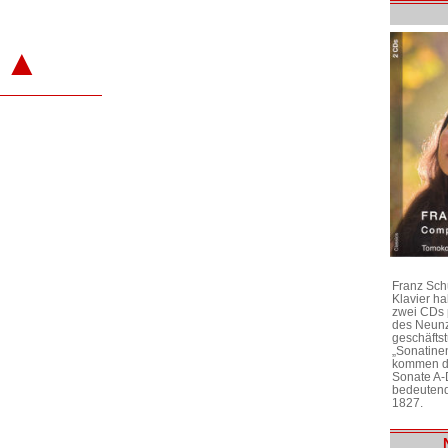
▲
Franz Sch
Klavier h
zwei CDs 
des Neunz
geschäftst
„Sonatine
kommen di
Sonate A-
bedeutend
1827.