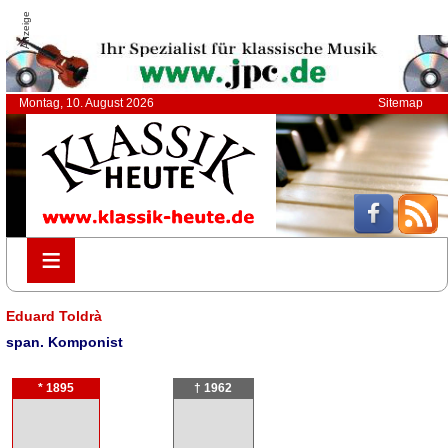
Anzeige
Montag, 10. August 2026
Sitemap
≡
≡
Eduard Toldrà
span. Komponist
* 1895
† 1962