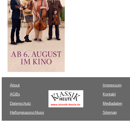
About
Impressum
AGBs
Kontakt
Datenschutz
Mediadaten
Haftungsausschluss
Sitemap