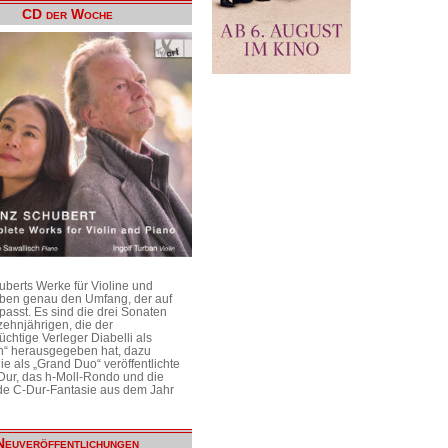
CD der Woche
uberts Werke für Violine und
aben genau den Umfang, der auf
passt. Es sind die drei Sonaten
ehnjährigen, die der
üchtige Verleger Diabelli als
n“ herausgegeben hat, dazu
e als „Grand Duo“ veröffentlichte
Dur, das h-Moll-Rondo und die
e C-Dur-Fantasie aus dem Jahr
Neuveröffentlichungen