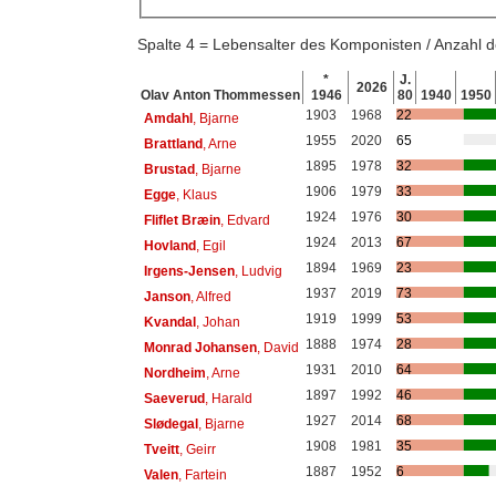
Spalte 4 = Lebensalter des Komponisten / Anzahl
*
J.
2026
Olav Anton Thommessen
1946
80
1940
1950
1903
1968
22
Amdahl
, Bjarne
1955
2020
65
Brattland
, Arne
1895
1978
32
Brustad
, Bjarne
1906
1979
33
Egge
, Klaus
1924
1976
30
Fliflet Bræin
, Edvard
1924
2013
67
Hovland
, Egil
1894
1969
23
Irgens-Jensen
, Ludvig
1937
2019
73
Janson
, Alfred
1919
1999
53
Kvandal
, Johan
1888
1974
28
Monrad Johansen
, David
1931
2010
64
Nordheim
, Arne
1897
1992
46
Saeverud
, Harald
1927
2014
68
Slødegal
, Bjarne
1908
1981
35
Tveitt
, Geirr
1887
1952
6
Valen
, Fartein