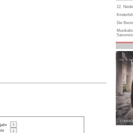
22. Niede
Kinderfüh
Die Best
Musikali
Saisonsta
jahr
ahr