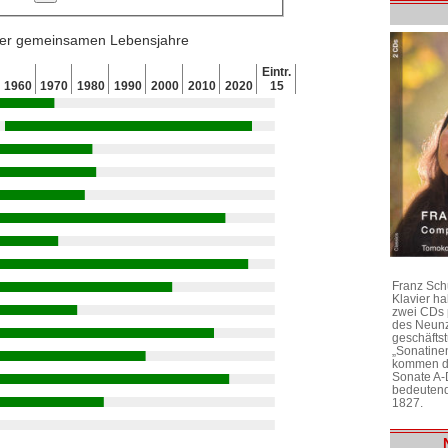
 der gemeinsamen Lebensjahre
Eintr.
1960
1970
1980
1990
2000
2010
2020
15
Franz Sch
Klavier h
zwei CDs 
des Neunz
geschäftst
„Sonatine
kommen di
Sonate A-
bedeutend
1827.