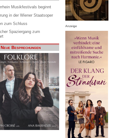
rrhein Musikfestivals beginnt
rung in der Wiener Staatsoper
en zum Schluss
Anzeige
scher Spaziergang zum
rt
Neue Besprechungen