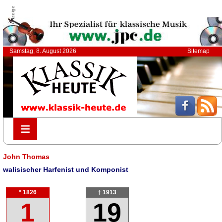
Anzeige
Samstag, 8. August 2026
Sitemap
≡
≡
John Thomas
walisischer Harfenist und Komponist
* 1826
† 1913
1
19