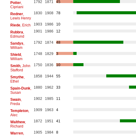
1792
1871
45
Potter
,
Cipriani
1830
1908
78
Redner
,
Lewis Henry
1903
1986
10
Riede
, Erich
1901
1986
12
Rubbra
,
Edmund
1792
1874
48
Sandys
,
William
1748
1829
3
Shield
,
William
1750
1836
10
Smith
, John
Stafford
1858
1944
55
Smythe
,
Ethel
1880
1962
33
Spain-Dunk
,
Susan
1902
1985
11
Swain
,
Freda
1909
1963
4
Templeton
,
Alec
1872
1951
41
Walthew
,
Richard
1905
1984
8
Warren
,