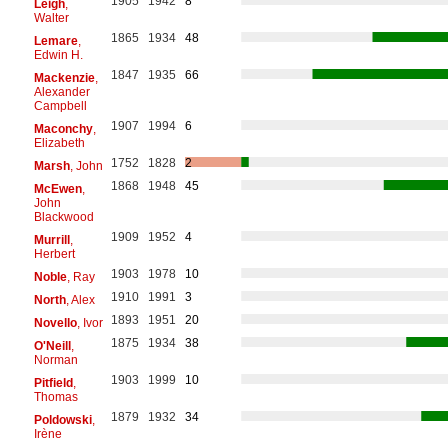
1905
1942
8
Leigh
,
Walter
1865
1934
48
Lemare
,
Edwin H.
1847
1935
66
Mackenzie
,
Alexander
Campbell
1907
1994
6
Maconchy
,
Elizabeth
1752
1828
2
Marsh
, John
1868
1948
45
McEwen
,
John
Blackwood
1909
1952
4
Murrill
,
Herbert
1903
1978
10
Noble
, Ray
1910
1991
3
North
, Alex
1893
1951
20
Novello
, Ivor
1875
1934
38
O'Neill
,
Norman
1903
1999
10
Pitfield
,
Thomas
1879
1932
34
Poldowski
,
Irène