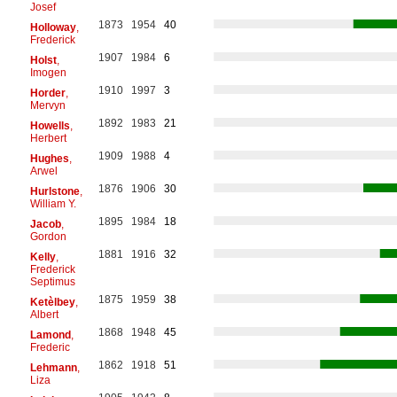
Josef
1873
1954
40
Holloway
,
Frederick
1907
1984
6
Holst
,
Imogen
1910
1997
3
Horder
,
Mervyn
1892
1983
21
Howells
,
Herbert
1909
1988
4
Hughes
,
Arwel
1876
1906
30
Hurlstone
,
William Y.
1895
1984
18
Jacob
,
Gordon
1881
1916
32
Kelly
,
Frederick
Septimus
1875
1959
38
Ketèlbey
,
Albert
1868
1948
45
Lamond
,
Frederic
1862
1918
51
Lehmann
,
Liza