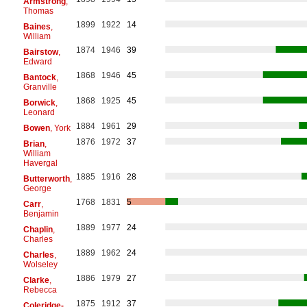
Armstrong
,
Thomas
1899
1922
14
Baines
,
William
1874
1946
39
Bairstow
,
Edward
1868
1946
45
Bantock
,
Granville
1868
1925
45
Borwick
,
Leonard
1884
1961
29
Bowen
, York
1876
1972
37
Brian
,
William
Havergal
1885
1916
28
Butterworth
,
George
1768
1831
5
Carr
,
Benjamin
1889
1977
24
Chaplin
,
Charles
1889
1962
24
Charles
,
Wolseley
1886
1979
27
Clarke
,
Rebecca
1875
1912
37
Coleridge-