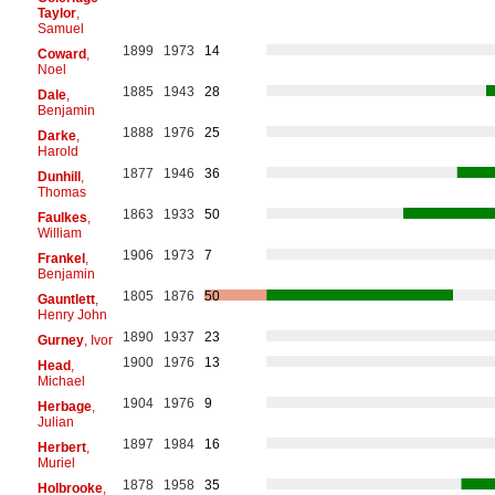
Taylor
,
Samuel
1899
1973
14
Coward
,
Noel
1885
1943
28
Dale
,
Benjamin
1888
1976
25
Darke
,
Harold
1877
1946
36
Dunhill
,
Thomas
1863
1933
50
Faulkes
,
William
1906
1973
7
Frankel
,
Benjamin
1805
1876
50
Gauntlett
,
Henry John
1890
1937
23
Gurney
, Ivor
1900
1976
13
Head
,
Michael
1904
1976
9
Herbage
,
Julian
1897
1984
16
Herbert
,
Muriel
1878
1958
35
Holbrooke
,