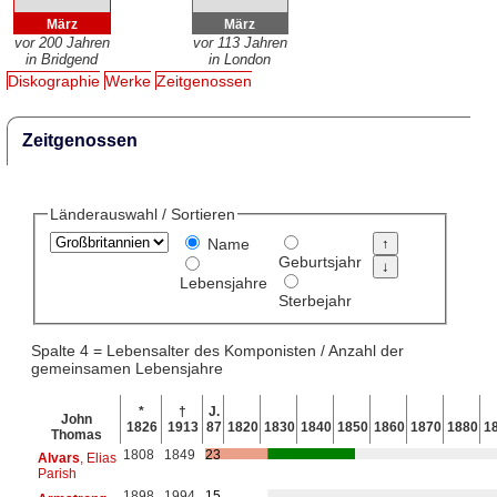
März
März
vor 200 Jahren
vor 113 Jahren
in Bridgend
in London
Diskographie
Werke
Zeitgenossen
Zeitgenossen
Länderauswahl / Sortieren
Name
Geburtsjahr
Lebensjahre
Sterbejahr
Spalte 4 = Lebensalter des Komponisten / Anzahl der
gemeinsamen Lebensjahre
*
†
J.
John
1826
1913
87
1820
1830
1840
1850
1860
1870
1880
1
Thomas
1808
1849
23
Alvars
, Elias
Parish
1898
1994
15