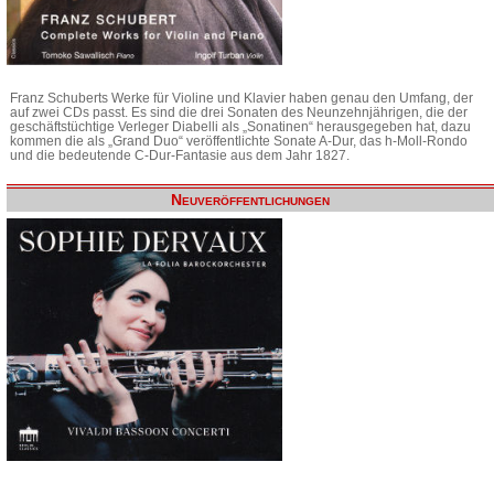
Franz Schuberts Werke für Violine und Klavier haben genau den Umfang, der
auf zwei CDs passt. Es sind die drei Sonaten des Neunzehnjährigen, die der
geschäftstüchtige Verleger Diabelli als „Sonatinen“ herausgegeben hat, dazu
kommen die als „Grand Duo“ veröffentlichte Sonate A-Dur, das h-Moll-Rondo
und die bedeutende C-Dur-Fantasie aus dem Jahr 1827.
Neuveröffentlichungen