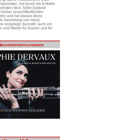
mponisten, hat durch die Enkelin
nisten Alice Tollet-Szebrat
 bisher unveröffentlichten
ten und hat daraus diese
de Sammlung von meist
n vorgelegt, darunter auch ein
r und Werke für Klavier und für
Neuveröffentlichungen