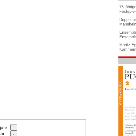
75-jährig
Festspiel
Doppelter 
Mannheim
Ensemble
Ensembl
Moritz Eg
Kammermu
jahr
ahr