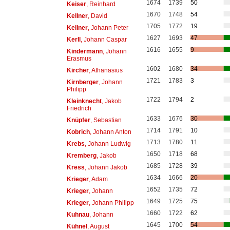
1674
1739
50
Keiser
, Reinhard
1670
1748
54
Kellner
, David
1705
1772
19
Kellner
, Johann Peter
1627
1693
47
Kerll
, Johann Caspar
1616
1655
9
Kindermann
, Johann
Erasmus
1602
1680
34
Kircher
, Athanasius
1721
1783
3
Kirnberger
, Johann
Philipp
1722
1794
2
Kleinknecht
, Jakob
Friedrich
1633
1676
30
Knüpfer
, Sebastian
1714
1791
10
Kobrich
, Johann Anton
1713
1780
11
Krebs
, Johann Ludwig
1650
1718
68
Kremberg
, Jakob
1685
1728
39
Kress
, Johann Jakob
1634
1666
20
Krieger
, Adam
1652
1735
72
Krieger
, Johann
1649
1725
75
Krieger
, Johann Philipp
1660
1722
62
Kuhnau
, Johann
1645
1700
54
Kühnel
, August