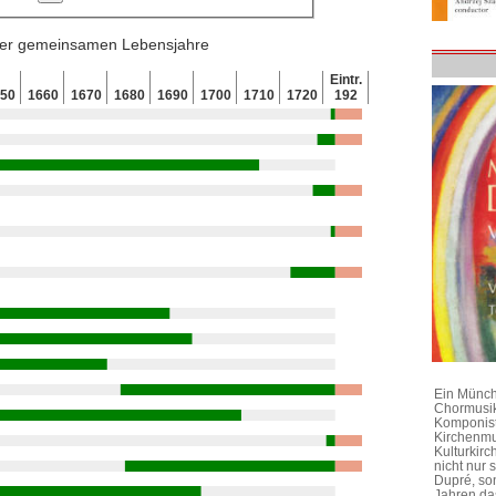
 der gemeinsamen Lebensjahre
Eintr.
650
1660
1670
1680
1690
1700
1710
1720
192
Ein Münchn
Chormusik
Komponist
Kirchenmu
Kulturkirc
nicht nur
Dupré, son
Jahren da