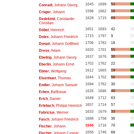
1645
1699
53
Conradi
, Johann Georg
1598
1662
16
Crüger
, Johann
1628
1715
69
Dedekind
, Constantin
Christian
1651
1693
42
Döbel
, Heinrich
1715
1797
9
Doles
, Johann Friedrich
1706
1782
18
Donati
, Johann Gottfried
1620
1701
55
Drese
, Adam
1637
1676
30
Ebeling
, Johann Georg
1702
1762
22
Eberlin
, Johann Ernst
1612
1665
19
Ebner
, Wolfgang
1644
1702
56
Eisenhuet
, Thomas
1694
1762
30
Endler
, Johann Samuel
1626
1686
40
Erben
, Balthasar
1649
1712
63
Erich
, Daniel
1657
1714
57
Erlebach
, Philipp Heinrich
1633
1679
33
Fabricius
, Werner
1688
1758
36
Fasch
, Johann Friedrich
1646
1716
70
Fischer
, Johann
1656
1746
68
Fischer
, Johann Caspar