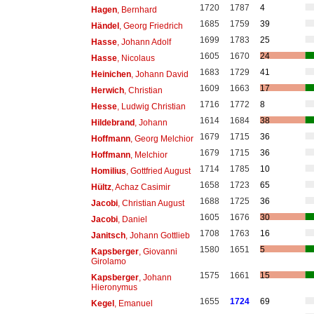
1720
1787
4
Hagen
, Bernhard
1685
1759
39
Händel
, Georg Friedrich
1699
1783
25
Hasse
, Johann Adolf
1605
1670
24
Hasse
, Nicolaus
1683
1729
41
Heinichen
, Johann David
1609
1663
17
Herwich
, Christian
1716
1772
8
Hesse
, Ludwig Christian
1614
1684
38
Hildebrand
, Johann
1679
1715
36
Hoffmann
, Georg Melchior
1679
1715
36
Hoffmann
, Melchior
1714
1785
10
Homilius
, Gottfried August
1658
1723
65
Hültz
, Achaz Casimir
1688
1725
36
Jacobi
, Christian August
1605
1676
30
Jacobi
, Daniel
1708
1763
16
Janitsch
, Johann Gottlieb
1580
1651
5
Kapsberger
, Giovanni
Girolamo
1575
1661
15
Kapsberger
, Johann
Hieronymus
1655
1724
69
Kegel
, Emanuel