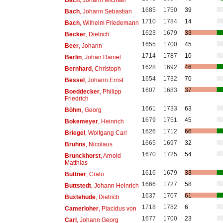
1685
1750
39
Bach
, Johann Sebastian
1710
1784
14
Bach
, Wilhelm Friedemann
1623
1679
33
Becker
, Dietrich
1655
1700
45
Beer
, Johann
1714
1787
10
Berlin
, Johan Daniel
1628
1692
46
Bernhard
, Christoph
1654
1732
70
Bessel
, Johann Ernst
1607
1683
37
Boeddecker
, Philipp
Friedrich
1661
1733
63
Böhm
, Georg
1679
1751
45
Bokemeyer
, Heinrich
1626
1712
66
Briegel
, Wolfgang Carl
1665
1697
32
Bruhns
, Nicolaus
1670
1725
54
Brunckhorst
, Arnold
Matthias
1616
1679
33
Büttner
, Crato
1666
1727
58
Buttstedt
, Johann Heinrich
1637
1707
61
Buxtehude
, Dietrich
1718
1782
6
Camerloher
, Placidus von
1677
1700
23
Carl
, Johann Georg