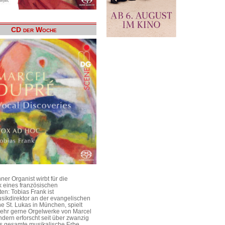
CD der Woche
er Organist wirbt für die
 eines französischen
en: Tobias Frank ist
sikdirektor an der evangelischen
he St. Lukas in München, spielt
 sehr gerne Orgelwerke von Marcel
dern erforscht seit über zwanzig
s gesamte musikalische Erbe