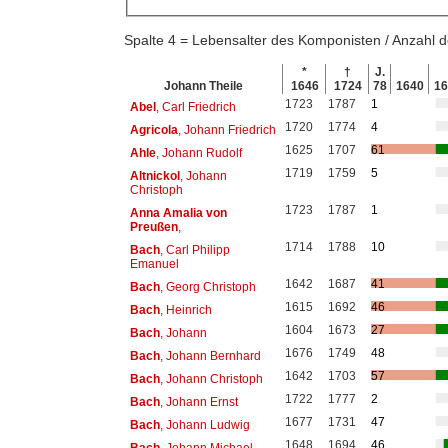
Spalte 4 = Lebensalter des Komponisten / Anzahl
*
†
J.
Johann Theile
1646
1724
78
1640
1
1723
1787
1
Abel
, Carl Friedrich
1720
1774
4
Agricola
, Johann Friedrich
1625
1707
61
Ahle
, Johann Rudolf
1719
1759
5
Altnickol
, Johann
Christoph
1723
1787
1
Anna Amalia von
Preußen
,
1714
1788
10
Bach
, Carl Philipp
Emanuel
1642
1687
41
Bach
, Georg Christoph
1615
1692
46
Bach
, Heinrich
1604
1673
27
Bach
, Johann
1676
1749
48
Bach
, Johann Bernhard
1642
1703
57
Bach
, Johann Christoph
1722
1777
2
Bach
, Johann Ernst
1677
1731
47
Bach
, Johann Ludwig
1648
1694
46
Bach
, Johann Michael