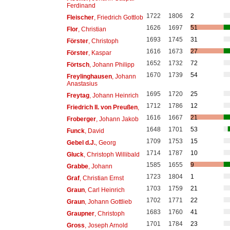
Ferdinand
1722
1806
2
Fleischer
, Friedrich Gottlob
1626
1697
51
Flor
, Christian
1693
1745
31
Förster
, Christoph
1616
1673
27
Förster
, Kaspar
1652
1732
72
Förtsch
, Johann Philipp
1670
1739
54
Freylinghausen
, Johann
Anastasius
1695
1720
25
Freytag
, Johann Heinrich
1712
1786
12
Friedrich II. von Preußen
,
1616
1667
21
Froberger
, Johann Jakob
1648
1701
53
Funck
, David
1709
1753
15
Gebel d.J.
, Georg
1714
1787
10
Gluck
, Christoph Willibald
1585
1655
9
Grabbe
, Johann
1723
1804
1
Graf
, Christian Ernst
1703
1759
21
Graun
, Carl Heinrich
1702
1771
22
Graun
, Johann Gottlieb
1683
1760
41
Graupner
, Christoph
1701
1784
23
Gross
, Joseph Arnold