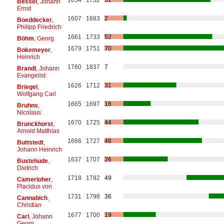
Bessel
, Johann
Ernst
1607
1683
2
Boeddecker
,
Philipp Friedrich
1661
1733
52
Böhm
, Georg
1679
1751
70
Bokemeyer
,
Heinrich
1760
1837
7
Brandl
, Johann
Evangelist
1626
1712
31
Briegel
,
Wolfgang Carl
1665
1697
16
Bruhns
,
Nicolaus
1670
1725
44
Brunckhorst
,
Arnold Matthias
1666
1727
46
Buttstedt
,
Johann Heinrich
1637
1707
26
Buxtehude
,
Dietrich
1718
1782
49
Camerloher
,
Placidus von
1731
1798
36
Cannabich
,
Christian
1677
1700
19
Carl
, Johann
Georg