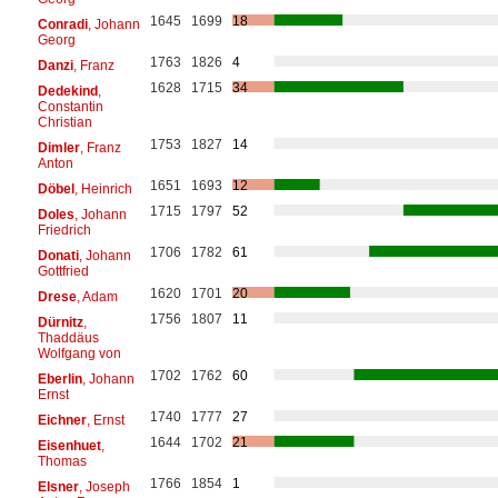
1645
1699
18
Conradi
, Johann
Georg
1763
1826
4
Danzi
, Franz
1628
1715
34
Dedekind
,
Constantin
Christian
1753
1827
14
Dimler
, Franz
Anton
1651
1693
12
Döbel
, Heinrich
1715
1797
52
Doles
, Johann
Friedrich
1706
1782
61
Donati
, Johann
Gottfried
1620
1701
20
Drese
, Adam
1756
1807
11
Dürnitz
,
Thaddäus
Wolfgang von
1702
1762
60
Eberlin
, Johann
Ernst
1740
1777
27
Eichner
, Ernst
1644
1702
21
Eisenhuet
,
Thomas
1766
1854
1
Elsner
, Joseph