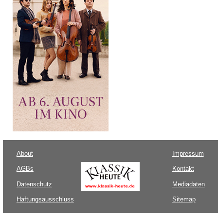
About
Impressum
AGBs
Kontakt
Datenschutz
Mediadaten
Haftungsausschluss
Sitemap