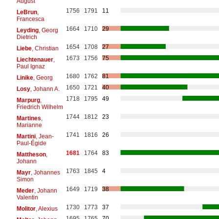
August
1756
1791
11
LeBrun
,
Francesca
1664
1710
29
Leyding
, Georg
Dietrich
1654
1708
27
Liebe
, Christian
1673
1756
75
Liechtenauer
,
Paul Ignaz
1680
1762
81
Linike
, Georg
1650
1721
40
Losy
, Johann A.
1718
1795
49
Marpurg
,
Friedrich Wilhelm
1744
1812
23
Martines
,
Marianne
1741
1816
26
Martini
, Jean-
Paul-Égide
1681
1764
83
Mattheson
,
Johann
1763
1845
4
Mayr
, Johannes
Simon
1649
1719
38
Meder
, Johann
Valentin
1730
1773
37
Molitor
, Alexius
1695
1765
70