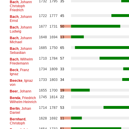
1732
1795
35
Bach
, Johann
Christoph
Friedrich
1722
1777
45
Bach
, Johann
Ernst
1677
1731
50
Bach
, Johann
Ludwig
1648
1694
13
Bach
, Johann
Michael
1685
1750
65
Bach
, Johann
Sebastian
1710
1784
57
Bach
, Wilhelm
Friedemann
1734
1809
33
Beck
, Franz
Ignaz
1733
1803
34
Beecke
, Ignaz
von
1655
1700
19
Beer
, Johann
1745
1814
22
Benda
, Friedrich
Wilhelm Heinrich
1714
1787
53
Berlin
, Johan
Daniel
1628
1692
11
Bernhard
,
Christoph
1654
1732
51