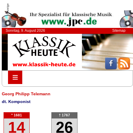
Anzeige
Sonntag, 9. August 2026
Sitemap
≡
≡
Georg Philipp Telemann
dt. Komponist
* 1681
† 1767
14
26