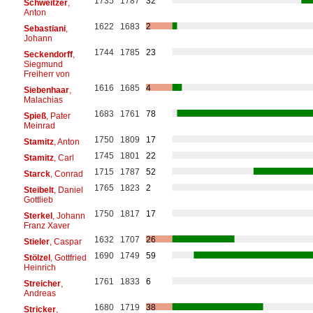
1735
1787
32
Schweitzer
,
Anton
1622
1683
2
Sebastiani
,
Johann
1744
1785
23
Seckendorff
,
Siegmund
Freiherr von
1616
1685
4
Siebenhaar
,
Malachias
1683
1761
78
Spieß
, Pater
Meinrad
1750
1809
17
Stamitz
, Anton
1745
1801
22
Stamitz
, Carl
1715
1787
52
Starck
, Conrad
1765
1823
2
Steibelt
, Daniel
Gottlieb
1750
1817
17
Sterkel
, Johann
Franz Xaver
1632
1707
26
Stieler
, Caspar
1690
1749
59
Stölzel
, Gottfried
Heinrich
1761
1833
6
Streicher
,
Andreas
1680
1719
38
Stricker
,