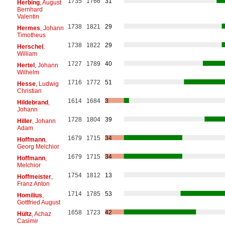
1735
1766
31
Herbing
, August
Bernhard
Valentin
1738
1821
29
Hermes
, Johann
Timotheus
1738
1822
29
Herschel
,
William
1727
1789
40
Hertel
, Johann
Wilhelm
1716
1772
51
Hesse
, Ludwig
Christian
1614
1684
3
Hildebrand
,
Johann
1728
1804
39
Hiller
, Johann
Adam
1679
1715
34
Hoffmann
,
Georg Melchior
1679
1715
34
Hoffmann
,
Melchior
1754
1812
13
Hoffmeister
,
Franz Anton
1714
1785
53
Homilius
,
Gottfried August
1658
1723
42
Hültz
, Achaz
Casimir