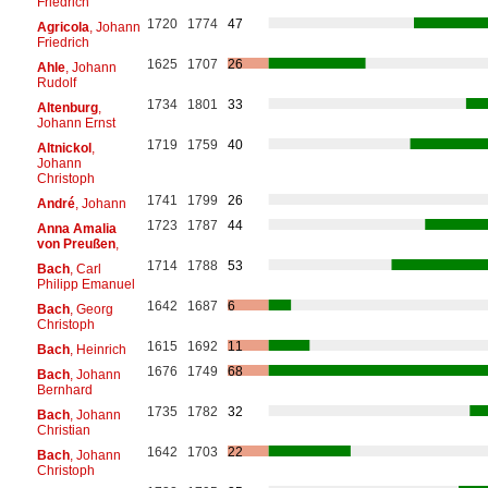
Friedrich
1720
1774
47
Agricola
, Johann
Friedrich
1625
1707
26
Ahle
, Johann
Rudolf
1734
1801
33
Altenburg
,
Johann Ernst
1719
1759
40
Altnickol
,
Johann
Christoph
1741
1799
26
André
, Johann
1723
1787
44
Anna Amalia
von Preußen
,
1714
1788
53
Bach
, Carl
Philipp Emanuel
1642
1687
6
Bach
, Georg
Christoph
1615
1692
11
Bach
, Heinrich
1676
1749
68
Bach
, Johann
Bernhard
1735
1782
32
Bach
, Johann
Christian
1642
1703
22
Bach
, Johann
Christoph