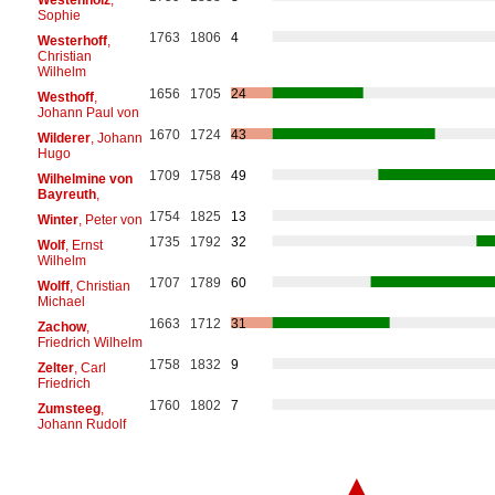
Sophie
1763
1806
4
Westerhoff
,
Christian
Wilhelm
1656
1705
24
Westhoff
,
Johann Paul von
1670
1724
43
Wilderer
, Johann
Hugo
1709
1758
49
Wilhelmine von
Bayreuth
,
1754
1825
13
Winter
, Peter von
1735
1792
32
Wolf
, Ernst
Wilhelm
1707
1789
60
Wolff
, Christian
Michael
1663
1712
31
Zachow
,
Friedrich Wilhelm
1758
1832
9
Zelter
, Carl
Friedrich
1760
1802
7
Zumsteeg
,
Johann Rudolf
▲