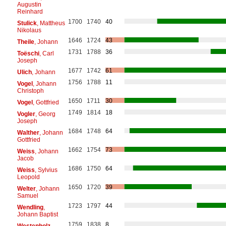
Augustin
Reinhard
1700
1740
40
Stulick
, Mattheus
Nikolaus
1646
1724
43
Theile
, Johann
1731
1788
36
Toëschi
, Carl
Joseph
1677
1742
61
Ulich
, Johann
1756
1788
11
Vogel
, Johann
Christoph
1650
1711
30
Vogel
, Gottfried
1749
1814
18
Vogler
, Georg
Joseph
1684
1748
64
Walther
, Johann
Gottfried
1662
1754
73
Weiss
, Johann
Jacob
1686
1750
64
Weiss
, Sylvius
Leopold
1650
1720
39
Welter
, Johann
Samuel
1723
1797
44
Wendling
,
Johann Baptist
1759
1838
8
Westenholz
,