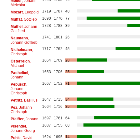
Molter
, Johann
Melchior
1719
1787
48
Mozart
, Leopold
1690
1770
77
Muffat
, Gottlieb
1728
1788
39
Müthel
, Johann
Gottfried
1741
1801
26
Naumann
,
Johann Gottlieb
1717
1762
45
Nichelmann
,
Christoph
1664
1709
28
Österreich
,
Michael
1653
1706
25
Pachelbel
,
Johann
1667
1752
71
Pepusch
,
Johann
Christoph
1647
1715
34
Petritz
, Basilius
1664
1716
35
Pez
, Johann
Christoph
1697
1761
64
Pfeiffer
, Johann
1687
1755
68
Pisendel
,
Johann Georg
1624
1695
14
Pohle
, David