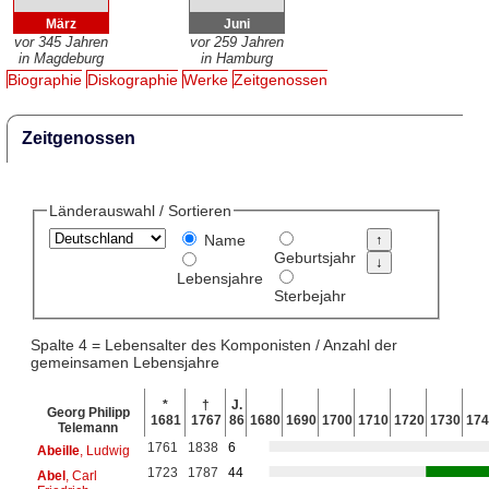
März
Juni
vor 345 Jahren
vor 259 Jahren
in Magdeburg
in Hamburg
Biographie
Diskographie
Werke
Zeitgenossen
Zeitgenossen
Länderauswahl / Sortieren
Name
Geburtsjahr
Lebensjahre
Sterbejahr
Spalte 4 = Lebensalter des Komponisten / Anzahl der
gemeinsamen Lebensjahre
*
†
J.
Georg Philipp
1681
1767
86
1680
1690
1700
1710
1720
1730
174
Telemann
1761
1838
6
Abeille
, Ludwig
1723
1787
44
Abel
, Carl