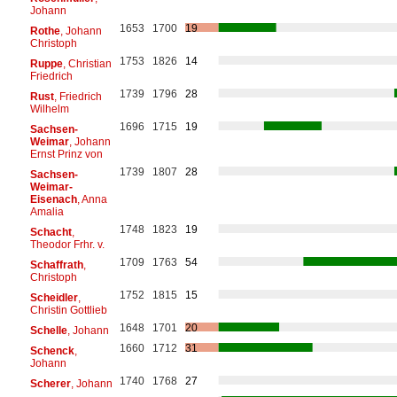
Johann
1653
1700
19
Rothe
, Johann
Christoph
1753
1826
14
Ruppe
, Christian
Friedrich
1739
1796
28
Rust
, Friedrich
Wilhelm
1696
1715
19
Sachsen-
Weimar
, Johann
Ernst Prinz von
1739
1807
28
Sachsen-
Weimar-
Eisenach
, Anna
Amalia
1748
1823
19
Schacht
,
Theodor Frhr. v.
1709
1763
54
Schaffrath
,
Christoph
1752
1815
15
Scheidler
,
Christin Gottlieb
1648
1701
20
Schelle
, Johann
1660
1712
31
Schenck
,
Johann
1740
1768
27
Scherer
, Johann