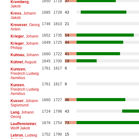
1650
1718
37
Kremberg
,
Jakob
1685
1728
43
Kress
, Johann
Jakob
1746
1810
21
Kreusser
, Georg
Anton
1652
1735
54
Krieger
, Johann
1649
1725
44
Krieger
, Johann
Philipp
1660
1722
41
Kuhnau
, Johann
1645
1700
19
Kühnel
, August
1761
1817
6
Kuntzen
,
Friedrich Ludwig
Aemilius
1761
1817
6
Kunzen
,
Friedrich Ludwig
Aemilius
1660
1727
46
Kusser
, Johann
Sigismund
1724
1798
43
Lang
, Johann
Georg
1676
1754
73
Lauffensteiner
,
Wolff Jakob
1752
1790
15
Lebrun
, Ludwig