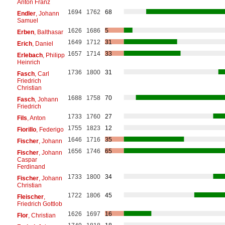
Anton Franz
1694
1762
68
Endler
, Johann
Samuel
1626
1686
5
Erben
, Balthasar
1649
1712
31
Erich
, Daniel
1657
1714
33
Erlebach
, Philipp
Heinrich
1736
1800
31
Fasch
, Carl
Friedrich
Christian
1688
1758
70
Fasch
, Johann
Friedrich
1733
1760
27
Fils
, Anton
1755
1823
12
Fiorillo
, Federigo
1646
1716
35
Fischer
, Johann
1656
1746
65
Fischer
, Johann
Caspar
Ferdinand
1733
1800
34
Fischer
, Johann
Christian
1722
1806
45
Fleischer
,
Friedrich Gottlob
1626
1697
16
Flor
, Christian