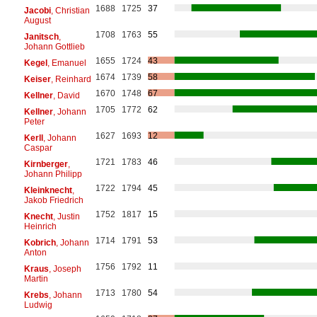
1688
1725
37
Jacobi
, Christian
August
1708
1763
55
Janitsch
,
Johann Gottlieb
1655
1724
43
Kegel
, Emanuel
1674
1739
58
Keiser
, Reinhard
1670
1748
67
Kellner
, David
1705
1772
62
Kellner
, Johann
Peter
1627
1693
12
Kerll
, Johann
Caspar
1721
1783
46
Kirnberger
,
Johann Philipp
1722
1794
45
Kleinknecht
,
Jakob Friedrich
1752
1817
15
Knecht
, Justin
Heinrich
1714
1791
53
Kobrich
, Johann
Anton
1756
1792
11
Kraus
, Joseph
Martin
1713
1780
54
Krebs
, Johann
Ludwig