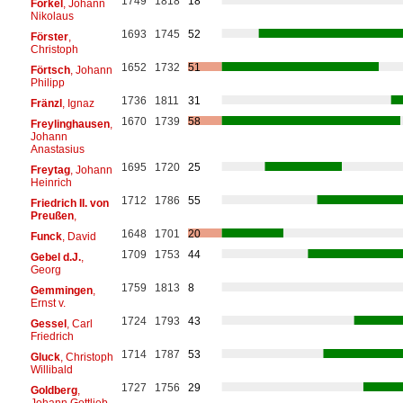
1749
1818
18
Forkel
, Johann
Nikolaus
1693
1745
52
Förster
,
Christoph
1652
1732
51
Förtsch
, Johann
Philipp
1736
1811
31
Fränzl
, Ignaz
1670
1739
58
Freylinghausen
,
Johann
Anastasius
1695
1720
25
Freytag
, Johann
Heinrich
1712
1786
55
Friedrich II. von
Preußen
,
1648
1701
20
Funck
, David
1709
1753
44
Gebel d.J.
,
Georg
1759
1813
8
Gemmingen
,
Ernst v.
1724
1793
43
Gessel
, Carl
Friedrich
1714
1787
53
Gluck
, Christoph
Willibald
1727
1756
29
Goldberg
,
Johann Gottlieb