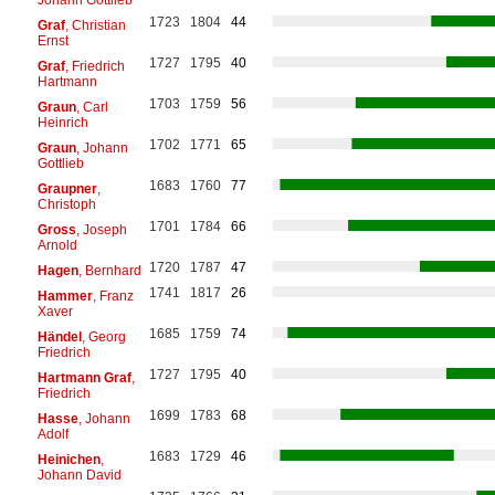
1723
1804
44
Graf
, Christian
Ernst
1727
1795
40
Graf
, Friedrich
Hartmann
1703
1759
56
Graun
, Carl
Heinrich
1702
1771
65
Graun
, Johann
Gottlieb
1683
1760
77
Graupner
,
Christoph
1701
1784
66
Gross
, Joseph
Arnold
1720
1787
47
Hagen
, Bernhard
1741
1817
26
Hammer
, Franz
Xaver
1685
1759
74
Händel
, Georg
Friedrich
1727
1795
40
Hartmann Graf
,
Friedrich
1699
1783
68
Hasse
, Johann
Adolf
1683
1729
46
Heinichen
,
Johann David