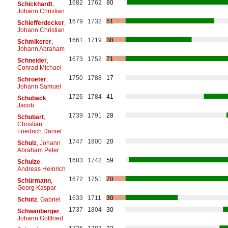
1682
1762
80
Schickhardt
,
Johann Christian
1679
1732
51
Schiefferdecker
,
Johann Christian
1661
1719
38
Schmikerer
,
Johann Abraham
1673
1752
71
Schneider
,
Conrad Michael
1750
1788
17
Schroeter
,
Johann Samuel
1726
1784
41
Schuback
,
Jacob
1739
1791
28
Schubart
,
Christian
Friedrich Daniel
1747
1800
20
Schulz
, Johann
Abraham Peter
1683
1742
59
Schulze
,
Andreas Heinrich
1672
1751
70
Schürmann
,
Georg Kaspar
1633
1711
30
Schütz
, Gabriel
1737
1804
30
Schwanberger
,
Johann Gottfried