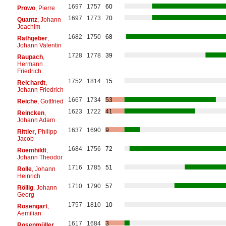
1697
1757
60
Prowo
, Pierre
1697
1773
70
Quantz
, Johann
Joachim
1682
1750
68
Rathgeber
,
Johann Valentin
1728
1778
39
Raupach
,
Hermann
Friedrich
1752
1814
15
Reichardt
,
Johann Friedrich
1667
1734
53
Reiche
, Gottfried
1623
1722
41
Reincken
,
Johann Adam
1637
1690
9
Rittler
, Philipp
Jacob
1684
1756
72
Roemhildt
,
Johann Theodor
1716
1785
51
Rolle
, Johann
Heinrich
1710
1790
57
Röllig
, Johann
Georg
1757
1810
10
Rosengart
,
Aemilian
1617
1684
3
Rosenmüller
,