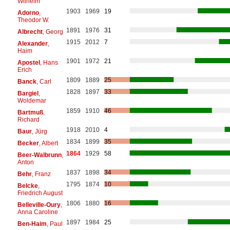
Wilhelm
1903
1969
19
Adorno
,
Theodor W.
1891
1976
31
Albrecht
, Georg
1915
2012
7
Alexander
,
Haim
1901
1972
21
Apostel
, Hans
Erich
1809
1889
25
Banck
, Carl
1828
1897
33
Bargiel
,
Woldemar
1859
1910
46
Bartmuß
,
Richard
1918
2010
4
Baur
, Jürg
1834
1899
35
Becker
, Albert
1864
1929
58
Beer-Walbrunn
,
Anton
1837
1898
34
Behr
, Franz
1795
1874
10
Belcke
,
Friedrich August
1806
1880
16
Belleville-Oury
,
Anna Caroline
1897
1984
25
Ben-Haim
, Paul