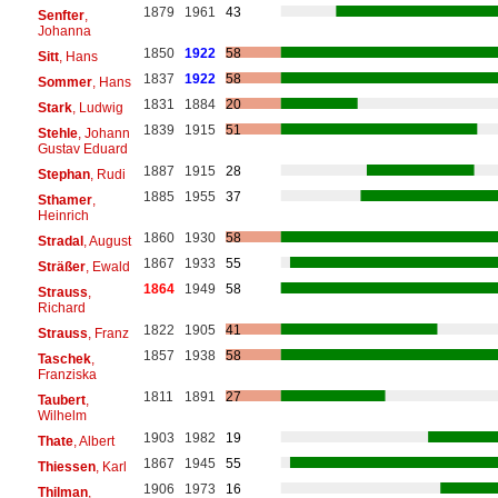
1879
1961
43
Senfter
,
Johanna
1850
1922
58
Sitt
, Hans
1837
1922
58
Sommer
, Hans
1831
1884
20
Stark
, Ludwig
1839
1915
51
Stehle
, Johann
Gustav Eduard
1887
1915
28
Stephan
, Rudi
1885
1955
37
Sthamer
,
Heinrich
1860
1930
58
Stradal
, August
1867
1933
55
Sträßer
, Ewald
1864
1949
58
Strauss
,
Richard
1822
1905
41
Strauss
, Franz
1857
1938
58
Taschek
,
Franziska
1811
1891
27
Taubert
,
Wilhelm
1903
1982
19
Thate
, Albert
1867
1945
55
Thiessen
, Karl
1906
1973
16
Thilman
,