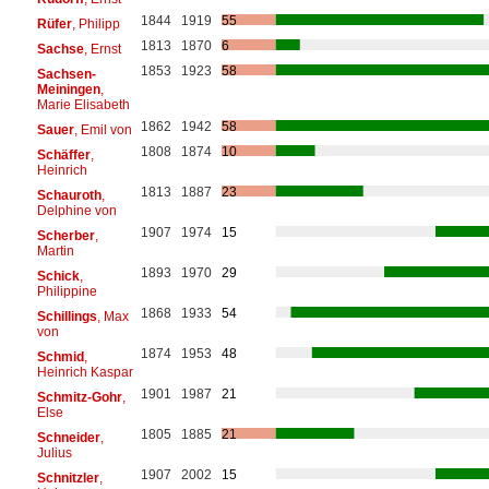
1844
1919
55
Rüfer
, Philipp
1813
1870
6
Sachse
, Ernst
1853
1923
58
Sachsen-
Meiningen
,
Marie Elisabeth
1862
1942
58
Sauer
, Emil von
1808
1874
10
Schäffer
,
Heinrich
1813
1887
23
Schauroth
,
Delphine von
1907
1974
15
Scherber
,
Martin
1893
1970
29
Schick
,
Philippine
1868
1933
54
Schillings
, Max
von
1874
1953
48
Schmid
,
Heinrich Kaspar
1901
1987
21
Schmitz-Gohr
,
Else
1805
1885
21
Schneider
,
Julius
1907
2002
15
Schnitzler
,