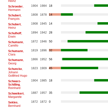
Heinz
1904
1984
18
Schroeder
,
Hermann
1808
1878
14
Schubert
,
François
1908
1945
14
Schubert
,
Heinz
1894
1942
28
Schulhoff
,
Erwin
1872
1946
50
Schumann
,
Camillo
1819
1896
32
Schumann
,
Clara
1866
1952
56
Schumann
,
Georg
1823
1909
45
Schuncke
,
Johann
Gottfried Hugo
1904
1985
18
Schwarz-
Schilling
,
Reinhard
1887
1957
35
Schweikert
,
Margarete
1872
1872
0
Sekles
,
Bernhard