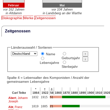
Februar
Mai
vor 162 Jahren
vor 104 Jahren
in Altdamm
in Landsberg an der Warthe
Diskographie
Werke
Zeitgenossen
Zeitgenossen
Länderauswahl / Sortieren
Name
Geburtsjahr
Lebensjahre
Sterbejahr
Spalte 4 = Lebensalter des Komponisten / Anzahl der
gemeinsamen Lebensjahre
*
†
J.
Carl Teike
1864
1922
58
1860
1870
1880
1890
1900
1910
192
1832
1915
51
Abert
, Johann
Joseph
1819
1885
21
Abt
, Franz