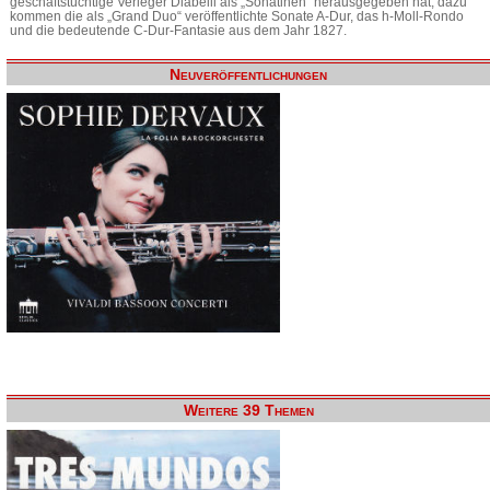
geschäftstüchtige Verleger Diabelli als „Sonatinen“ herausgegeben hat, dazu
kommen die als „Grand Duo“ veröffentlichte Sonate A-Dur, das h-Moll-Rondo
und die bedeutende C-Dur-Fantasie aus dem Jahr 1827.
Neuveröffentlichungen
Weitere 39 Themen