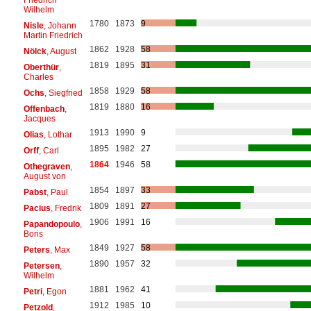
Wilhelm
1780
1873
9
Nisle
, Johann
Martin Friedrich
1862
1928
58
Nölck
, August
1819
1895
31
Oberthür
,
Charles
1858
1929
58
Ochs
, Siegfried
1819
1880
16
Offenbach
,
Jacques
1913
1990
9
Olias
, Lothar
1895
1982
27
Orff
, Carl
1864
1946
58
Othegraven
,
August von
1854
1897
33
Pabst
, Paul
1809
1891
27
Pacius
, Fredrik
1906
1991
16
Papandopoulo
,
Boris
1849
1927
58
Peters
, Max
1890
1957
32
Petersen
,
Wilhelm
1881
1962
41
Petri
, Egon
1912
1985
10
Petzold
,