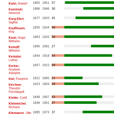
1865
1951
57
Kahn
, Robert
1886
1946
36
Kaminski
,
Heinrich
1877
1933
45
Karg-Elert
,
Sigfrid
1855
1934
58
Kauffmann
,
Fritz
1863
1932
58
Kaun
, Hugo
Wilhelm
1895
1991
27
Kempff
,
Wilhelm
1844
1918
54
Kempter
,
Lothar
1857
1923
58
Kerker
,
Gustave
Adolphe
1821
1885
21
Kiel
, Friedrich
1823
1903
39
Kirchner
,
Theodor
Fürchtegott
1848
1907
43
Kistler
, Cyrill
1846
1901
37
Kleinmichel
,
Richard
1885
1973
37
Klemperer
, Otto