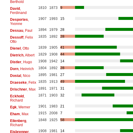
Berthold
1810
1873
9
David
,
Ferdinand
1907
1993
15
Desportes
,
Yvonne
1894
1979
28
Dessau
, Paul
1835
1892
28
Dessoff
, Felix
Otto
1839
1905
41
Dienel
, Otto
1829
1908
44
Dietrich
, Albert
1908
1942
14
Distler
, Hugo
1804
1892
28
Dorn
, Heinrich
1895
1981
27
Dostal
, Nico
1835
1913
49
Draeseke
, Felix
1891
1971
31
Drischner
, Max
1871
1903
32
Eckhold
,
Richard
1901
1983
21
Egk
, Werner
1915
2008
7
Eham
, Max
1848
1925
58
Eilenberg
,
Richard
1908
1981
14
Eisbrenner
,