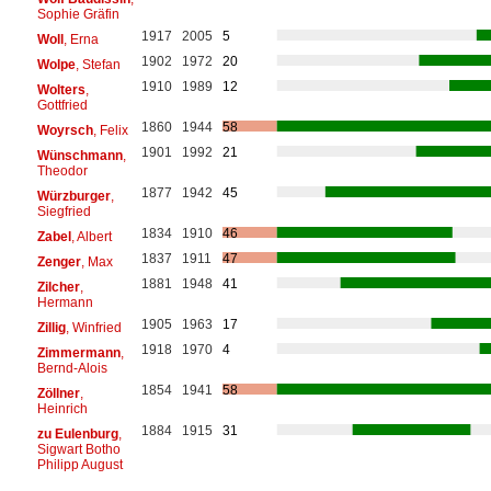
Sophie Gräfin
1917
2005
5
Woll
, Erna
1902
1972
20
Wolpe
, Stefan
1910
1989
12
Wolters
,
Gottfried
1860
1944
58
Woyrsch
, Felix
1901
1992
21
Wünschmann
,
Theodor
1877
1942
45
Würzburger
,
Siegfried
1834
1910
46
Zabel
, Albert
1837
1911
47
Zenger
, Max
1881
1948
41
Zilcher
,
Hermann
1905
1963
17
Zillig
, Winfried
1918
1970
4
Zimmermann
,
Bernd-Alois
1854
1941
58
Zöllner
,
Heinrich
1884
1915
31
zu Eulenburg
,
Sigwart Botho
Philipp August