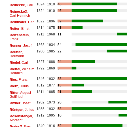
1824
1910
46
Reinecke
, Carl
1824
1910
46
ReineckeX
,
Carl Heinrich
1822
1896
32
Reinthaler
, Carl
1814
1875
11
Reiter
, Ernst
1911
1968
11
Reizenstein
,
Franz
1868
1934
54
Renner
, Josef
1900
1985
22
Reutter
,
Hermann
1827
1888
24
Riedel
, Carl
1792
1869
5
Rieffel
, Wilhelm
Heinrich
1846
1932
58
Ries
, Franz
1812
1877
13
Rietz
, Julius
1811
1885
21
Ritter
, August
Gottfried
1902
1973
20
Rixner
, Josef
1855
1932
58
Röntgen
, Julius
1912
1995
10
Rosenstengel
,
Albrecht
1840
1916
52
Rudorff
, Ernst