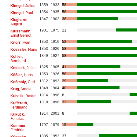
1859
1933
58
Klengel
, Julius
1854
1935
58
Klengel
, Paul
1847
1902
38
Klughardt
,
August
1901
1975
21
Klussmann
,
Ernst Gernot
1853
1916
52
Knorr
, Iwan
1853
1926
58
Koessler
, Hans
1849
1927
58
Köhler
,
Bernhard
1825
1905
41
Kosleck
, Julius
1853
1926
58
Kößler
, Hans
1812
1893
29
Koßmaly
, Carl
1849
1904
40
Krug
, Arnold
1914
1996
8
Kubelík
, Rafael
1818
1896
32
Kufferath
,
Ferdinand
1914
2001
8
Kukuck
,
Felicitas
1797
1879
15
Kummer
,
Frédéric
1885
1953
37
Künneke
,