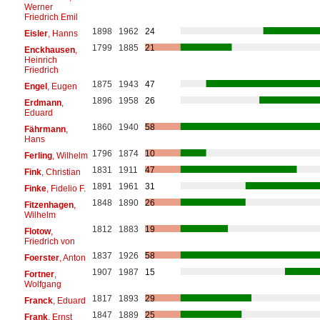
Werner
Friedrich Emil
1898
1962
24
Eisler
, Hanns
1799
1885
21
Enckhausen
,
Heinrich
Friedrich
1875
1943
47
Engel
, Eugen
1896
1958
26
Erdmann
,
Eduard
1860
1940
58
Fährmann
,
Hans
1796
1874
10
Ferling
, Wilhelm
1831
1911
47
Fink
, Christian
1891
1961
31
Finke
, Fidelio F.
1848
1890
26
Fitzenhagen
,
Wilhelm
1812
1883
19
Flotow
,
Friedrich von
1837
1926
58
Foerster
, Anton
1907
1987
15
Fortner
,
Wolfgang
1817
1893
29
Franck
, Eduard
1847
1889
25
Frank
, Ernst