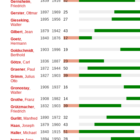
1839
1916
52
Gernsheim
,
Friedrich
1897
1969
25
Gerster
, Ottmar
1895
1956
27
Gieseking
,
Walter
1879
1942
43
Gilbert
, Jean
1840
1876
12
Goetz
,
Hermann
1903
1996
19
Goldschmidt
,
Berthold
1836
1887
23
Götze
, Carl
1872
1944
50
Graener
, Paul
1827
1903
39
Grimm
, Julius
Otto
1906
1937
16
Gronostay
,
Walter
1908
1982
14
Grothe
, Franz
1832
1903
39
Grützmacher
,
Friedrich
1890
1972
32
Gurlitt
, Manfred
1879
1960
43
Haas
, Joseph
1840
1915
51
Haller
, Michael
1894
1950
28
hansen
, Arno