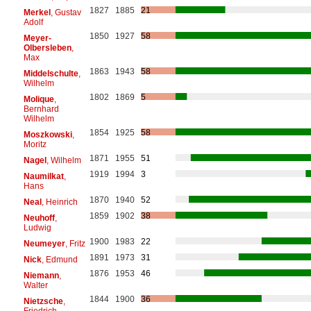
1827
1885
21
Merkel
, Gustav
Adolf
1850
1927
58
Meyer-
Olbersleben
,
Max
1863
1943
58
Middelschulte
,
Wilhelm
1802
1869
5
Molique
,
Bernhard
Wilhelm
1854
1925
58
Moszkowski
,
Moritz
1871
1955
51
Nagel
, Wilhelm
1919
1994
3
Naumilkat
,
Hans
1870
1940
52
Neal
, Heinrich
1859
1902
38
Neuhoff
,
Ludwig
1900
1983
22
Neumeyer
, Fritz
1891
1973
31
Nick
, Edmund
1876
1953
46
Niemann
,
Walter
1844
1900
36
Nietzsche
,
Friedrich