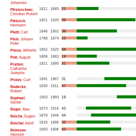
Johannes
1821
1885
21
Pfretzschner
,
Christian Robert
1851
1920
56
Pietzsch
,
Hermann
1846
1902
38
Piutti
, Carl
1788
1874
10
Pixis
, Johann
Peter
1852
1925
58
Posse
, Wilhelm
1806
1883
19
Pott
, August
1821
1895
31
Pratten
,
Catharina
Josepha
1891
1967
31
Protze
, Curt
1830
1911
47
Radecke
,
Robert
1903
1960
19
Raphael
,
Günter
1873
1916
43
Reger
, Max
1878
1946
44
Reiche
, Eugen
1816
1896
32
Reichel
, Adolf
1850
1906
42
Reimann
,
Heinrich