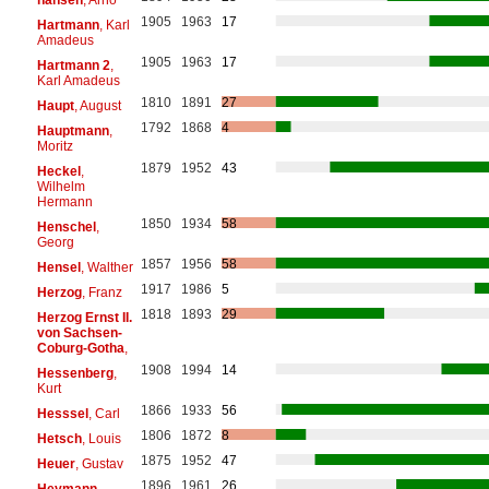
1905
1963
17
Hartmann
, Karl
Amadeus
1905
1963
17
Hartmann 2
,
Karl Amadeus
1810
1891
27
Haupt
, August
1792
1868
4
Hauptmann
,
Moritz
1879
1952
43
Heckel
,
Wilhelm
Hermann
1850
1934
58
Henschel
,
Georg
1857
1956
58
Hensel
, Walther
1917
1986
5
Herzog
, Franz
1818
1893
29
Herzog Ernst II.
von Sachsen-
Coburg-Gotha
,
1908
1994
14
Hessenberg
,
Kurt
1866
1933
56
Hesssel
, Carl
1806
1872
8
Hetsch
, Louis
1875
1952
47
Heuer
, Gustav
1896
1961
26
Heymann
,