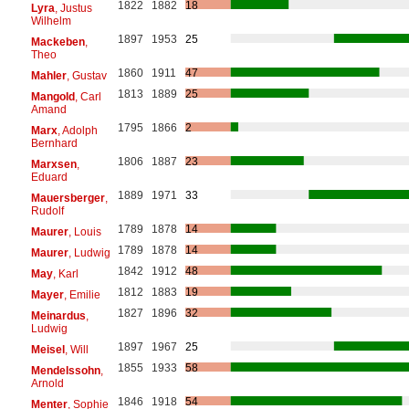
1822
1882
18
Lyra
, Justus
Wilhelm
1897
1953
25
Mackeben
,
Theo
1860
1911
47
Mahler
, Gustav
1813
1889
25
Mangold
, Carl
Amand
1795
1866
2
Marx
, Adolph
Bernhard
1806
1887
23
Marxsen
,
Eduard
1889
1971
33
Mauersberger
,
Rudolf
1789
1878
14
Maurer
, Louis
1789
1878
14
Maurer
, Ludwig
1842
1912
48
May
, Karl
1812
1883
19
Mayer
, Emilie
1827
1896
32
Meinardus
,
Ludwig
1897
1967
25
Meisel
, Will
1855
1933
58
Mendelssohn
,
Arnold
1846
1918
54
Menter
, Sophie