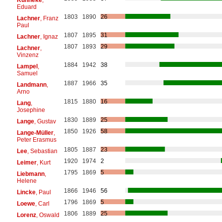
Eduard
1803
1890
26
Lachner
, Franz
Paul
1807
1895
31
Lachner
, Ignaz
1807
1893
29
Lachner
,
Vinzenz
1884
1942
38
Lampel
,
Samuel
1887
1966
35
Landmann
,
Arno
1815
1880
16
Lang
,
Josephine
1830
1889
25
Lange
, Gustav
1850
1926
58
Lange-Müller
,
Peter Erasmus
1805
1887
23
Lee
, Sebastian
1920
1974
2
Leimer
, Kurt
1795
1869
5
Liebmann
,
Helene
1866
1946
56
Lincke
, Paul
1796
1869
5
Loewe
, Carl
1806
1889
25
Lorenz
, Oswald