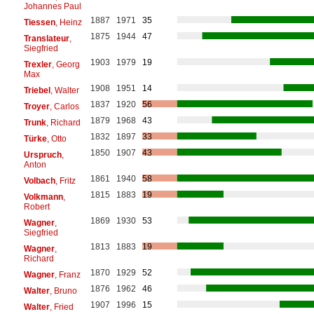
Johannes Paul
1887
1971
35
Tiessen
, Heinz
1875
1944
47
Translateur
,
Siegfried
1903
1979
19
Trexler
, Georg
Max
1908
1951
14
Triebel
, Walter
1837
1920
56
Troyer
, Carlos
1879
1968
43
Trunk
, Richard
1832
1897
33
Türke
, Otto
1850
1907
43
Urspruch
,
Anton
1861
1940
58
Volbach
, Fritz
1815
1883
19
Volkmann
,
Robert
1869
1930
53
Wagner
,
Siegfried
1813
1883
19
Wagner
,
Richard
1870
1929
52
Wagner
, Franz
1876
1962
46
Walter
, Bruno
1907
1996
15
Walter
, Fried