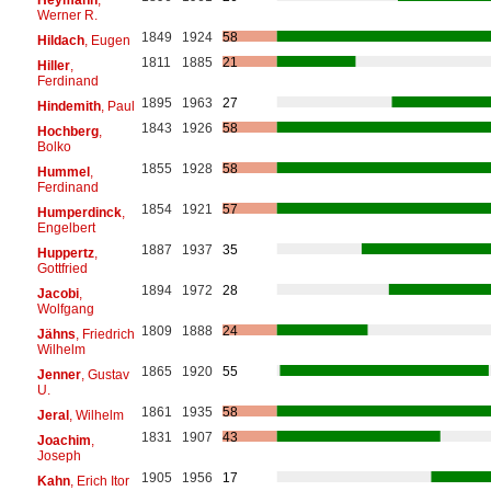
Werner R.
1849
1924
58
Hildach
, Eugen
1811
1885
21
Hiller
,
Ferdinand
1895
1963
27
Hindemith
, Paul
1843
1926
58
Hochberg
,
Bolko
1855
1928
58
Hummel
,
Ferdinand
1854
1921
57
Humperdinck
,
Engelbert
1887
1937
35
Huppertz
,
Gottfried
1894
1972
28
Jacobi
,
Wolfgang
1809
1888
24
Jähns
, Friedrich
Wilhelm
1865
1920
55
Jenner
, Gustav
U.
1861
1935
58
Jeral
, Wilhelm
1831
1907
43
Joachim
,
Joseph
1905
1956
17
Kahn
, Erich Itor