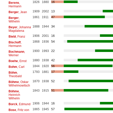
1826
1880
16
Berens
,
Hermann
1909
2002
13
Berger
, Jean
1861
1911
47
Berger
,
Wilhelm
1888
1944
34
Beyer
, Johanna
Magdalena
1906
2001
16
Biebl
, Franz
1868
1936
54
Bischoff
,
Hermann
1900
1993
22
Bochmann
,
Werner
1880
1938
42
Boehe
, Ernst
1844
1920
56
Bohm
, Carl
1793
1881
17
Böhm
,
Theobald
1870
1938
52
Böhme
, Oskar
Wilhelmowitsch
1843
1915
51
Böhme
,
Heinrich
Wilhelm
1906
1944
16
Borck
, Edmund
1865
1945
57
Bose
, Fritz von