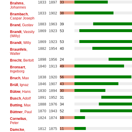
1833
1897
33
Brahms
,
Johannes
1833
1902
38
Brambach
,
Caspar Joseph
1883
1963
39
Brand
, Gustav
1869
1923
53
Brandt
, Vassily
(Willy)
1869
1923
53
Brandt
, Willy
1882
1954
40
Braunfels
,
Walter
1898
1956
24
Brecht
, Bertolt
1840
1913
49
Bronsart
,
Ingeborg
1838
1920
56
Bruch
, Max
1846
1907
43
Brüll
, Ignaz
1830
1894
30
Bülow
, Hans
1891
1952
31
Busch
, Adolf
1888
1976
34
Butting
, Max
1870
1943
52
Büttner
, Paul
1824
1874
10
Cornelius
,
Peter
1812
1875
11
Damcke
,