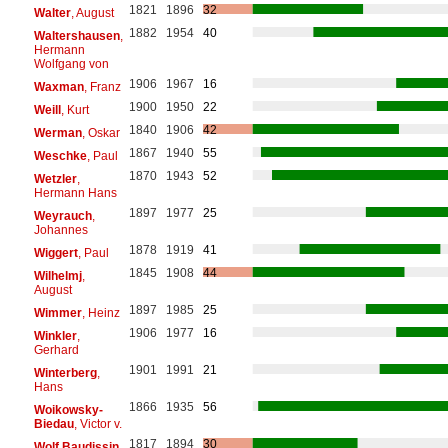
1821
1896
32
Walter
, August
1882
1954
40
Waltershausen
,
Hermann
Wolfgang von
1906
1967
16
Waxman
, Franz
1900
1950
22
Weill
, Kurt
1840
1906
42
Werman
, Oskar
1867
1940
55
Weschke
, Paul
1870
1943
52
Wetzler
,
Hermann Hans
1897
1977
25
Weyrauch
,
Johannes
1878
1919
41
Wiggert
, Paul
1845
1908
44
Wilhelmj
,
August
1897
1985
25
Wimmer
, Heinz
1906
1977
16
Winkler
,
Gerhard
1901
1991
21
Winterberg
,
Hans
1866
1935
56
Woikowsky-
Biedau
, Victor v.
1817
1894
30
Wolf Baudissin
,