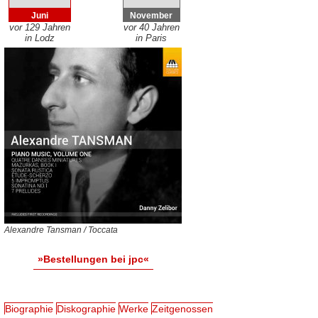
Juni
November
vor 129 Jahren
vor 40 Jahren
in Lodz
in Paris
Alexandre Tansman / Toccata
»Bestellungen bei jpc«
Biographie
Diskographie
Werke
Zeitgenossen