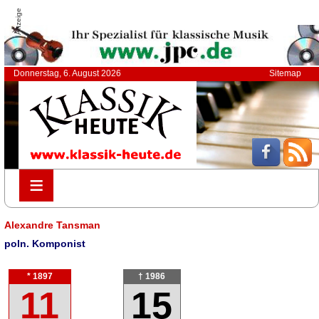
Anzeige
Donnerstag, 6. August 2026
Sitemap
≡
≡
Alexandre Tansman
poln. Komponist
* 1897
† 1986
11
15