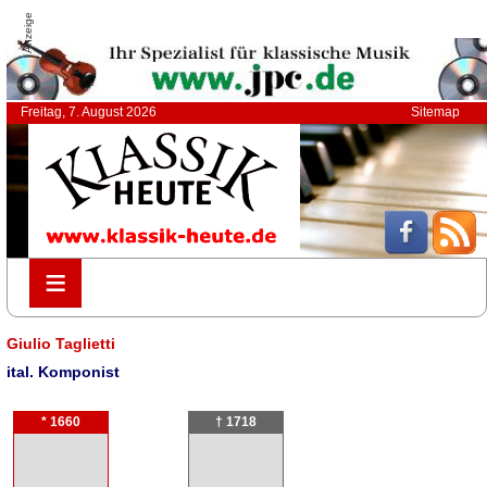
Anzeige
Freitag, 7. August 2026
Sitemap
≡
≡
Giulio Taglietti
ital. Komponist
* 1660
† 1718