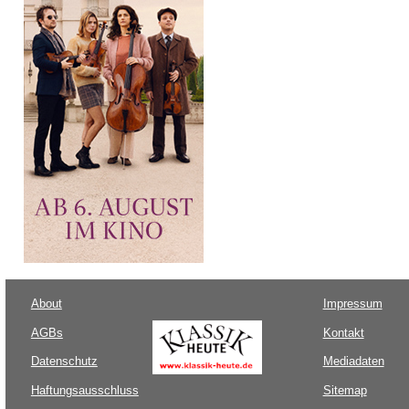
About
Impressum
AGBs
Kontakt
Datenschutz
Mediadaten
Haftungsausschluss
Sitemap