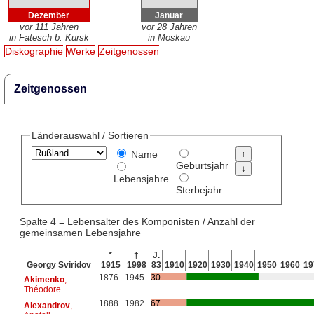
Dezember
Januar
vor 111 Jahren
vor 28 Jahren
in Fatesch b. Kursk
in Moskau
Diskographie
Werke
Zeitgenossen
Zeitgenossen
Länderauswahl / Sortieren
Name
Geburtsjahr
Lebensjahre
Sterbejahr
Spalte 4 = Lebensalter des Komponisten / Anzahl der
gemeinsamen Lebensjahre
*
†
J.
Georgy Sviridov
1915
1998
83
1910
1920
1930
1940
1950
1960
19
1876
1945
30
Akimenko
,
Théodore
1888
1982
67
Alexandrov
,