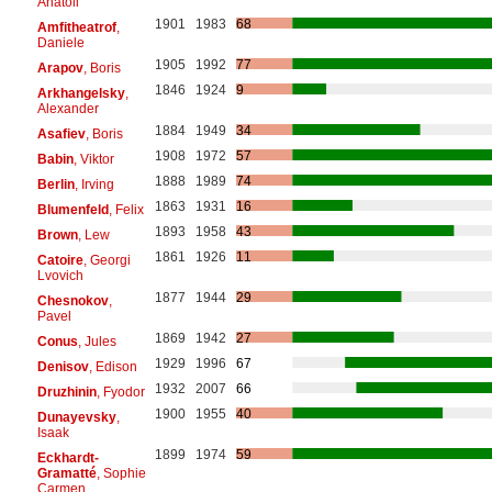
Anatoli
1901
1983
68
Amfitheatrof
,
Daniele
1905
1992
77
Arapov
, Boris
1846
1924
9
Arkhangelsky
,
Alexander
1884
1949
34
Asafiev
, Boris
1908
1972
57
Babin
, Viktor
1888
1989
74
Berlin
, Irving
1863
1931
16
Blumenfeld
, Felix
1893
1958
43
Brown
, Lew
1861
1926
11
Catoire
, Georgi
Lvovich
1877
1944
29
Chesnokov
,
Pavel
1869
1942
27
Conus
, Jules
1929
1996
67
Denisov
, Edison
1932
2007
66
Druzhinin
, Fyodor
1900
1955
40
Dunayevsky
,
Isaak
1899
1974
59
Eckhardt-
Gramatté
, Sophie
Carmen