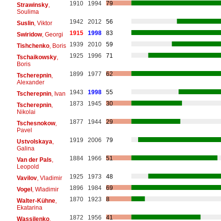
1910
1994
79
Strawinsky
,
Soulima
1942
2012
56
Suslin
, Viktor
1915
1998
83
Swiridow
, Georgi
1939
2010
59
Tishchenko
, Boris
1925
1996
71
Tschaikowsky
,
Boris
1899
1977
62
Tscherepnin
,
Alexander
1943
1998
55
Tscherepnin
, Ivan
1873
1945
30
Tscherepnin
,
Nikolai
1877
1944
29
Tschesnokow
,
Pavel
1919
2006
79
Ustvolskaya
,
Galina
1884
1966
51
Van der Pals
,
Leopold
1925
1973
48
Vavilov
, Vladimir
1896
1984
69
Vogel
, Wladimir
1870
1923
8
Walter-Kühne
,
Ekatarina
1872
1956
41
Wassilenko
,