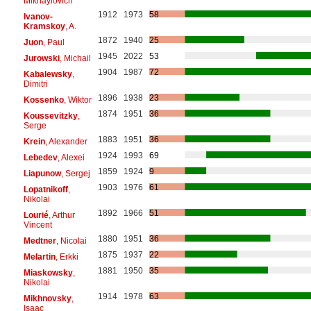
Mikhaylovich
1912
1973
58
Ivanov-
Kramskoy
, A.
1872
1940
25
Juon
, Paul
1945
2022
53
Jurowski
, Michail
1904
1987
72
Kabalewsky
,
Dimitri
1896
1938
23
Kossenko
, Wiktor
1874
1951
36
Koussevitzky
,
Serge
1883
1951
36
Krein
, Alexander
1924
1993
69
Lebedev
, Alexei
1859
1924
9
Liapunow
, Sergej
1903
1976
61
Lopatnikoff
,
Nikolai
1892
1966
51
Lourié
, Arthur
Vincent
1880
1951
36
Medtner
, Nicolai
1875
1937
22
Melartin
, Erkki
1881
1950
35
Miaskowsky
,
Nikolai
1914
1978
63
Mikhnovsky
,
Isaac