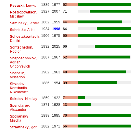
1889
1977
62
Revuzkij
, Lewko
1927
2007
71
Rostropowitsch
,
Mstislaw
1882
1959
44
Saminsky
, Lazare
1934
1998
64
Schnittke
, Alfred
1906
1975
60
Schostakowitsch
,
Dimitri
1932
2025
66
Schtschedrin
,
Rodion
1887
1967
52
Shaposchnikov
,
Adrian
Grigoryevich
1902
1963
48
Shebalin
,
Vissarion
1886
1954
39
Shvedov
,
Konstantin
Nikolaevich
1859
1922
7
Sokolov
, Nikolay
1871
1928
13
Spendiarov
,
Alexander
1898
1985
70
Spoliansky
,
Mischa
1882
1971
56
Strawinsky
, Igor