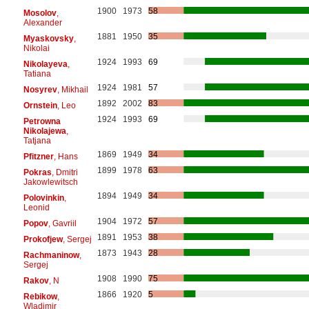
1900
1973
58
Mosolov
,
Alexander
1881
1950
35
Myaskovsky
,
Nikolai
1924
1993
69
Nikolayeva
,
Tatiana
1924
1981
57
Nosyrev
, Mikhail
1892
2002
83
Ornstein
, Leo
1924
1993
69
Petrowna
Nikolajewa
,
Tatjana
1869
1949
34
Pfitzner
, Hans
1899
1978
63
Pokras
, Dmitri
Jakowlewitsch
1894
1949
34
Polovinkin
,
Leonid
1904
1972
57
Popov
, Gavriil
1891
1953
38
Prokofjew
, Sergej
1873
1943
28
Rachmaninow
,
Sergej
1908
1990
75
Rakov
, N
1866
1920
5
Rebikow
,
Wladimir