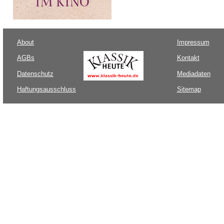
About
Impressum
AGBs
Kontakt
Datenschutz
Mediadaten
Haftungsausschluss
Sitemap