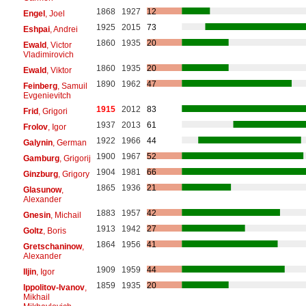
1868
1927
12
Engel
, Joel
1925
2015
73
Eshpai
, Andrei
1860
1935
20
Ewald
, Victor
Vladimirovich
1860
1935
20
Ewald
, Viktor
1890
1962
47
Feinberg
, Samuil
Evgenievitch
1915
2012
83
Frid
, Grigori
1937
2013
61
Frolov
, Igor
1922
1966
44
Galynin
, German
1900
1967
52
Gamburg
, Grigorij
1904
1981
66
Ginzburg
, Grigory
1865
1936
21
Glasunow
,
Alexander
1883
1957
42
Gnesin
, Michail
1913
1942
27
Goltz
, Boris
1864
1956
41
Gretschaninow
,
Alexander
1909
1959
44
Iljin
, Igor
1859
1935
20
Ippolitov-Ivanov
,
Mikhail