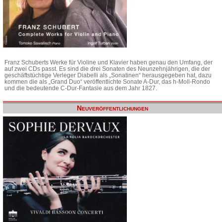
Franz Schuberts Werke für Violine und Klavier haben genau den Umfang, der
auf zwei CDs passt. Es sind die drei Sonaten des Neunzehnjährigen, die der
geschäftstüchtige Verleger Diabelli als „Sonatinen“ herausgegeben hat, dazu
kommen die als „Grand Duo“ veröffentlichte Sonate A-Dur, das h-Moll-Rondo
und die bedeutende C-Dur-Fantasie aus dem Jahr 1827.
Neuveröffentlichungen