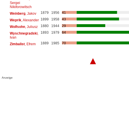
Sergei
Nikiforowitsch
1879
1956
41
Weinberg
, Jakov
1899
1958
43
Weprik
, Alexander
1880
1944
29
Wolfsohn
, Juliusz
1893
1979
64
Wyschnegradski
,
Ivan
1889
1985
70
Zimbalist
, Efrem
▲
Anzeige