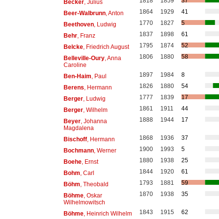
1818
1859
37
Becker
, Julius
1864
1929
41
Beer-Walbrunn
, Anton
1770
1827
5
Beethoven
, Ludwig
1837
1898
61
Behr
, Franz
1795
1874
52
Belcke
, Friedrich August
1806
1880
58
Belleville-Oury
, Anna
Caroline
1897
1984
8
Ben-Haim
, Paul
1826
1880
54
Berens
, Hermann
1777
1839
17
Berger
, Ludwig
1861
1911
44
Berger
, Wilhelm
1888
1944
17
Beyer
, Johanna
Magdalena
1868
1936
37
Bischoff
, Hermann
1900
1993
5
Bochmann
, Werner
1880
1938
25
Boehe
, Ernst
1844
1920
61
Bohm
, Carl
1793
1881
59
Böhm
, Theobald
1870
1938
35
Böhme
, Oskar
Wilhelmowitsch
1843
1915
62
Böhme
, Heinrich Wilhelm