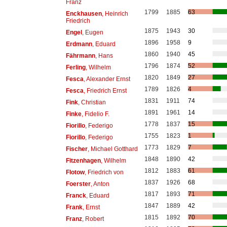
Franz
1799
1885
63
Enckhausen
, Heinrich
Friedrich
1875
1943
30
Engel
, Eugen
1896
1958
9
Erdmann
, Eduard
1860
1940
45
Fährmann
, Hans
1796
1874
52
Ferling
, Wilhelm
1820
1849
27
Fesca
, Alexander Ernst
1789
1826
4
Fesca
, Friedrich Ernst
1831
1911
74
Fink
, Christian
1891
1961
14
Finke
, Fidelio F.
1778
1837
15
Fiorillo
, Federigo
1755
1823
1
Fiorillo
, Federigo
1773
1829
7
Fischer
, Michael Gotthard
1848
1890
42
Fitzenhagen
, Wilhelm
1812
1883
61
Flotow
, Friedrich von
1837
1926
68
Foerster
, Anton
1817
1893
71
Franck
, Eduard
1847
1889
42
Frank
, Ernst
1815
1892
70
Franz
, Robert