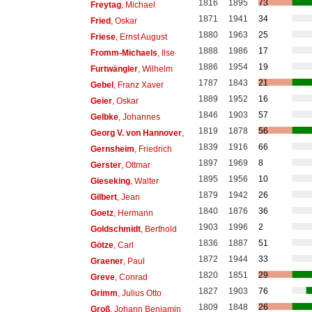
1816
1895
73
Freytag
, Michael
1871
1941
34
Fried
, Oskar
1880
1963
25
Friese
, Ernst August
1888
1986
17
Fromm-Michaels
, Ilse
1886
1954
19
Furtwängler
, Wilhelm
1787
1843
21
Gebel
, Franz Xaver
1889
1952
16
Geier
, Oskar
1846
1903
57
Gelbke
, Johannes
1819
1878
56
Georg V. von Hannover
,
1839
1916
66
Gernsheim
, Friedrich
1897
1969
8
Gerster
, Ottmar
1895
1956
10
Gieseking
, Walter
1879
1942
26
Gilbert
, Jean
1840
1876
36
Goetz
, Hermann
1903
1996
2
Goldschmidt
, Berthold
1836
1887
51
Götze
, Carl
1872
1944
33
Graener
, Paul
1820
1851
29
Greve
, Conrad
1827
1903
76
Grimm
, Julius Otto
1809
1848
26
Groß
, Johann Benjamin