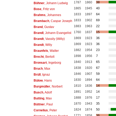
1787
1860
38
Böhner
, Johann Ludwig
1865
1945
40
Bose
, Fritz von
1833
1897
64
Brahms
, Johannes
1833
1902
69
Brambach
, Caspar Joseph
1883
1963
22
Brand
, Gustav
1760
1837
15
Brandl
, Johann Evangelist
1869
1923
36
Brandt
, Vassily (Willy)
1869
1923
36
Brandt
, Willy
1882
1954
23
Braunfels
, Walter
1898
1956
7
Brecht
, Bertolt
1840
1913
65
Bronsart
, Ingeborg
1838
1920
67
Bruch
, Max
1846
1907
59
Brüll
, Ignaz
1830
1894
64
Bülow
, Hans
1810
1836
14
Burgmüller
, Norbert
1891
1952
14
Busch
, Adolf
1888
1976
17
Butting
, Max
1870
1943
35
Büttner
, Paul
1824
1874
50
Cornelius
, Peter
1771
1858
36