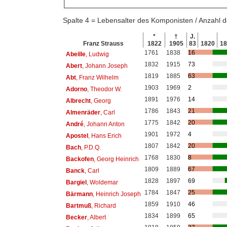
Spalte 4 = Lebensalter des Komponisten / Anzahl
*
†
J.
Franz Strauss
1822
1905
83
1820
1
1761
1838
16
Abeille
, Ludwig
1832
1915
73
Abert
, Johann Joseph
1819
1885
63
Abt
, Franz Wilhelm
1903
1969
2
Adorno
, Theodor W.
1891
1976
14
Albrecht
, Georg
1786
1843
21
Almenräder
, Carl
1775
1842
20
André
, Johann Anton
1901
1972
4
Apostel
, Hans Erich
1807
1842
20
Bach
, P.D.Q.
1768
1830
8
Backofen
, Georg Heinrich
1809
1889
67
Banck
, Carl
1828
1897
69
Bargiel
, Woldemar
1784
1847
25
Bärmann
, Heinrich Joseph
1859
1910
46
Bartmuß
, Richard
1834
1899
65
Becker
, Albert