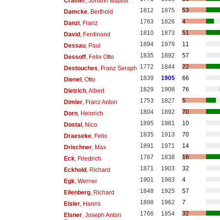
Cramer
, Johann Baptist
1812
1875
53
Damcke
, Berthold
1763
1826
4
Danzi
, Franz
1810
1873
51
David
, Ferdinand
1894
1979
11
Dessau
, Paul
1835
1892
57
Dessoff
, Felix Otto
1772
1844
22
Destouches
, Franz Seraph
1839
1905
66
Dienel
, Otto
1829
1908
76
Dietrich
, Albert
1753
1827
5
Dimler
, Franz Anton
1804
1892
70
Dorn
, Heinrich
1895
1981
10
Dostal
, Nico
1835
1913
70
Draeseke
, Felix
1891
1971
14
Drischner
, Max
1767
1838
16
Eck
, Friedrich
1871
1903
32
Eckhold
, Richard
1901
1983
4
Egk
, Werner
1848
1925
57
Eilenberg
, Richard
1898
1962
7
Eisler
, Hanns
1766
1854
32
Elsner
, Joseph Anton