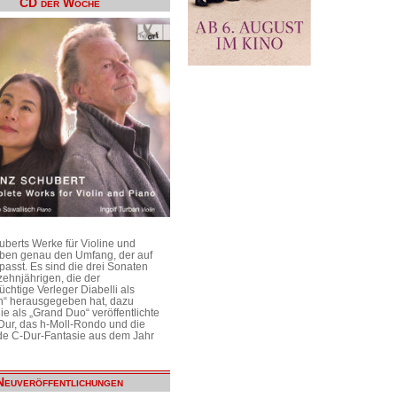
CD der Woche
uberts Werke für Violine und
aben genau den Umfang, der auf
passt. Es sind die drei Sonaten
ehnjährigen, die der
üchtige Verleger Diabelli als
n“ herausgegeben hat, dazu
e als „Grand Duo“ veröffentlichte
Dur, das h-Moll-Rondo und die
e C-Dur-Fantasie aus dem Jahr
Neuveröffentlichungen