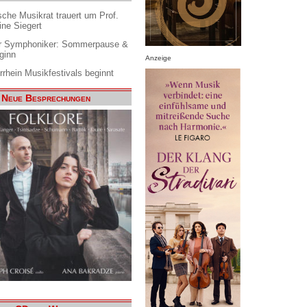
che Musikrat trauert um Prof.
ine Siegert
 Symphoniker: Sommerpause &
ginn
Anzeige
rrhein Musikfestivals beginnt
Neue Besprechungen