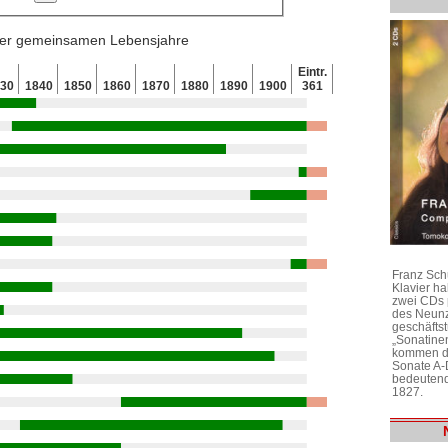
 der gemeinsamen Lebensjahre
Eintr.
830
1840
1850
1860
1870
1880
1890
1900
361
Franz Sch
Klavier h
zwei CDs 
des Neunz
geschäftst
„Sonatine
kommen di
Sonate A-
bedeutend
1827.