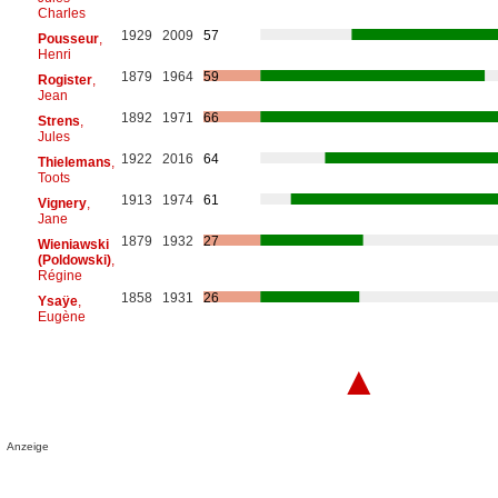
Charles
1929
2009
57
Pousseur
,
Henri
1879
1964
59
Rogister
,
Jean
1892
1971
66
Strens
,
Jules
1922
2016
64
Thielemans
,
Toots
1913
1974
61
Vignery
,
Jane
1879
1932
27
Wieniawski
(Poldowski)
,
Régine
1858
1931
26
Ysaÿe
,
Eugène
▲
Anzeige