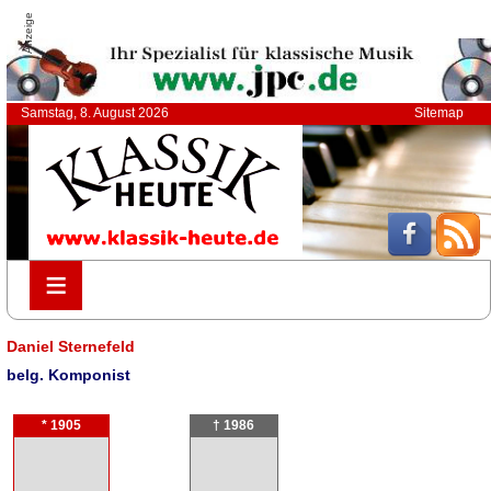
Anzeige
Samstag, 8. August 2026
Sitemap
≡
≡
Daniel Sternefeld
belg. Komponist
* 1905
† 1986