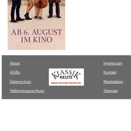
About
Impressum
AGBs
Kontakt
Datenschutz
Mediadaten
Haftungsausschluss
Sitemap