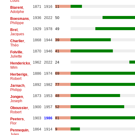
Louis
1871
1916
11
Biarent
,
Adolphe
1936
2022
50
Boesmans
,
Philippe
1929
1978
49
Brel
,
Jacques
1868
1944
39
Charlier
,
Théo
1870
1946
41
Folville
,
Juliette
1962
2022
24
Henderickx
,
Wim
1886
1974
69
Herberigs
,
Robert
1892
1982
77
Jarnach
,
Philipp
1873
1953
48
Jongen
,
Joseph
1900
1957
52
Oboussier
,
Robert
1903
1986
81
Peeters
,
Flor
1864
1914
9
Pennequin
,
Jules