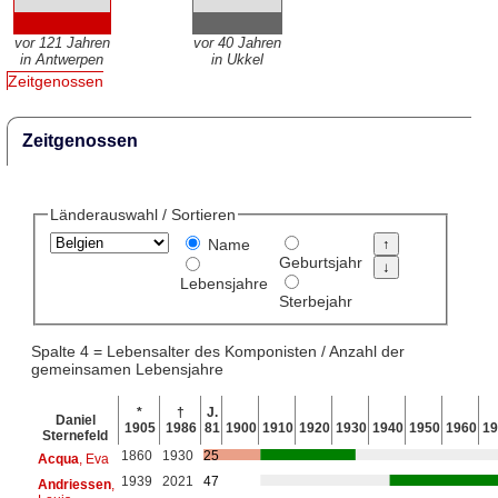
vor 121 Jahren
vor 40 Jahren
in Antwerpen
in Ukkel
Zeitgenossen
Zeitgenossen
Länderauswahl / Sortieren
Name
Geburtsjahr
Lebensjahre
Sterbejahr
Spalte 4 = Lebensalter des Komponisten / Anzahl der
gemeinsamen Lebensjahre
*
†
J.
Daniel
1905
1986
81
1900
1910
1920
1930
1940
1950
1960
19
Sternefeld
1860
1930
25
Acqua
, Eva
1939
2021
47
Andriessen
,