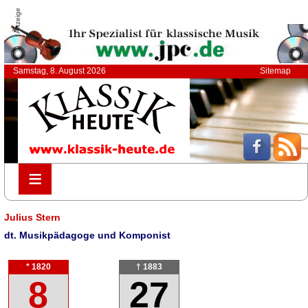
Anzeige
Samstag, 8. August 2026
Sitemap
≡
≡
Julius Stern
dt. Musikpädagoge und Komponist
* 1820
† 1883
8
27