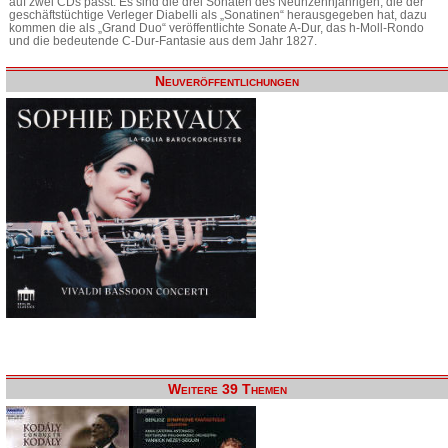
auf zwei CDs passt. Es sind die drei Sonaten des Neunzehnjährigen, die der
geschäftstüchtige Verleger Diabelli als „Sonatinen“ herausgegeben hat, dazu
kommen die als „Grand Duo“ veröffentlichte Sonate A-Dur, das h-Moll-Rondo
und die bedeutende C-Dur-Fantasie aus dem Jahr 1827.
Neuveröffentlichungen
Weitere 39 Themen