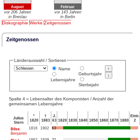
August
Februar
vor 206 Jahren
vor 143 Jahren
in Breslau
in Berlin
Diskographie
Werke
Zeitgenossen
Zeitgenossen
Länderauswahl / Sortieren
Name
Geburtsjahr
Lebensjahre
Sterbejahr
Spalte 4 = Lebensalter des Komponisten / Anzahl der
gemeinsamen Lebensjahre
*
†
J.
Eintr.
Julius
1820
1883
63
1820
1830
1840
1850
1860
1870
1880
2
Stern
1816
1902
63
Bilse
,
Benjamin
1862
1939
21