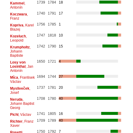
1739
1784
18
Kammel
,
Antonín
1740
1791
17
Koczwara
,
Franz
1756
1785
1
Kopriva
, Karel
Blazej
1747
1818
10
Kozeluch
,
Leopold
1742
1790
15
Krumpholtz
,
Johann
Baptiste
1650
1721
4
Losy von
Losinthal
, Jan
Antonín
1694
1744
27
Míca
, Frantisek
Václav
1737
1781
20
Mysliveček
,
Josef
1708
1780
40
Neruda
,
Johann Baptist
Georg
1741
1805
16
Pichl
, Václav
1709
1789
40
Richter
, Franz
Xaver
1750
1792
7
Rosetti
,