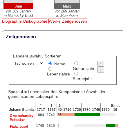
Juni
März
vor 309 Jahren
vor 269 Jahren
in Nemecky Brod
in Mannheim
Biographie
Diskographie
Werke
Zeitgenossen
Zeitgenossen
Länderauswahl / Sortieren
Name
Geburtsjahr
Lebensjahre
Sterbejahr
Spalte 4 = Lebensalter des Komponisten / Anzahl der
gemeinsamen Lebensjahre
*
†
J.
Eintr.
Johann Stamitz
1717
1757
40
1710
1720
1730
1740
1750
19
1684
1742
25
Czernohorsky
,
Bohuslav
1748
1816
9
Fiala
, Josef