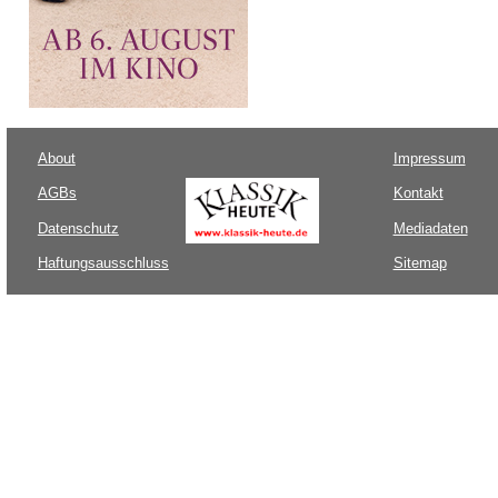
About
Impressum
AGBs
Kontakt
Datenschutz
Mediadaten
Haftungsausschluss
Sitemap