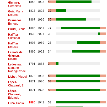
1854
1923
43
Giminez
,
Geronimo
1813
1892
12
Goñi
, Maria
Dolores
1867
1916
36
Granados
,
Enrique
1886
1961
47
Guridi
, Jesús
1930
2021
3
Halffter
,
Cristóbal
1905
1989
28
Halffter
,
Ernesto
1899
1962
34
Lamote de
Grignon
,
Ricard
1791
1883
3
Ledesma
,
Mariano
Rodriguez de
1878
1938
53
Llobet
, Miguel
1871
1970
53
Lopez-
Chavarri
, E.
1871
1970
53
López-
Chávarri
,
Eduardo
1880
1942
53
Luna
, Pablo