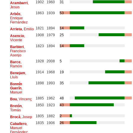
1902
1960
31
Arambarri
,
Jesus
1863
1939
53
Arbós
,
Enrique
Fernández
1821
1894
14
Arrieta
, Emilio
1908
1979
25
Asencio
,
Vicente
1823
1894
14
Barbieri
,
Francisco
Asenjo
1928
2008
5
Barce
,
Ramón
1914
1968
19
Benejam
,
Lluís
1898
1993
35
Bonnín
Guerín
,
Manuel
1885
1962
48
Bou
, Vincenç
1850
1923
43
Bretón
,
Tomás
1805
1882
2
Brocà
, Josep
1835
1906
26
Caballero
,
Manuel
Fernández