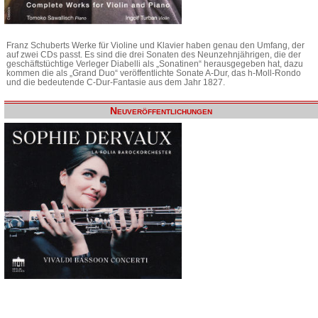
Franz Schuberts Werke für Violine und Klavier haben genau den Umfang, der
auf zwei CDs passt. Es sind die drei Sonaten des Neunzehnjährigen, die der
geschäftstüchtige Verleger Diabelli als „Sonatinen“ herausgegeben hat, dazu
kommen die als „Grand Duo“ veröffentlichte Sonate A-Dur, das h-Moll-Rondo
und die bedeutende C-Dur-Fantasie aus dem Jahr 1827.
Neuveröffentlichungen