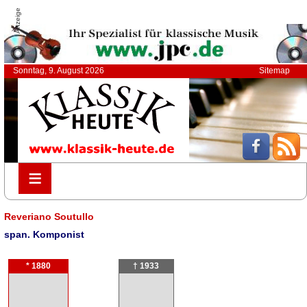
Anzeige
Sonntag, 9. August 2026
Sitemap
≡
≡
Reveriano Soutullo
span. Komponist
* 1880
† 1933