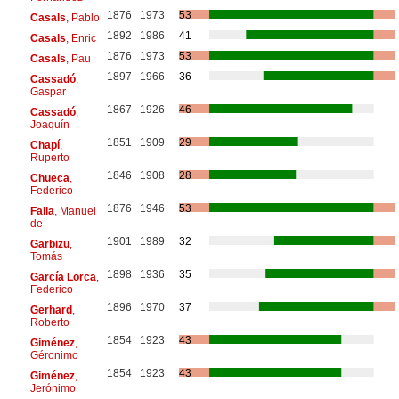
1876
1973
53
Casals
, Pablo
1892
1986
41
Casals
, Enric
1876
1973
53
Casals
, Pau
1897
1966
36
Cassadó
,
Gaspar
1867
1926
46
Cassadó
,
Joaquín
1851
1909
29
Chapí
,
Ruperto
1846
1908
28
Chueca
,
Federico
1876
1946
53
Falla
, Manuel
de
1901
1989
32
Garbizu
,
Tomás
1898
1936
35
García Lorca
,
Federico
1896
1970
37
Gerhard
,
Roberto
1854
1923
43
Giménez
,
Géronimo
1854
1923
43
Giménez
,
Jerónimo