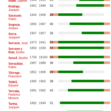
Rodó
, Gabriel
1901
1999
32
Rodrigo
,
Joaquin
1844
1908
28
Sarasate
,
Pablo
1893
1987
40
Segovia
,
Andres
1907
1957
26
Serra
,
Joaquim
1873
1941
53
Serrano
, José
1850
1939
53
Serrano y
Ruiz
, Emilio
1756
18160
53
Sessé
, Basilio
1897
1988
36
Sorozábal
,
Pablo
1852
1909
29
Tárrega
,
Francisco
1895
1962
38
Toldrà
,
Eduard
1891
1982
42
Torroba
,
Federico
Moreno
1882
1949
51
Turina
,
Joaquin