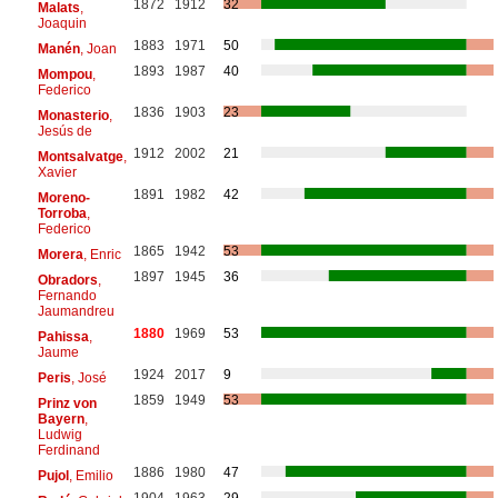
1872
1912
32
Malats
,
Joaquin
1883
1971
50
Manén
, Joan
1893
1987
40
Mompou
,
Federico
1836
1903
23
Monasterio
,
Jesús de
1912
2002
21
Montsalvatge
,
Xavier
1891
1982
42
Moreno-
Torroba
,
Federico
1865
1942
53
Morera
, Enric
1897
1945
36
Obradors
,
Fernando
Jaumandreu
1880
1969
53
Pahissa
,
Jaume
1924
2017
9
Peris
, José
1859
1949
53
Prinz von
Bayern
,
Ludwig
Ferdinand
1886
1980
47
Pujol
, Emilio
1904
1963
29