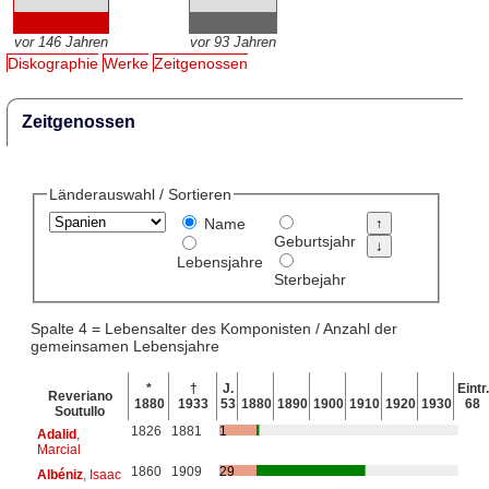
vor 146 Jahren
vor 93 Jahren
Diskographie
Werke
Zeitgenossen
Zeitgenossen
Länderauswahl / Sortieren
Name
Geburtsjahr
Lebensjahre
Sterbejahr
Spalte 4 = Lebensalter des Komponisten / Anzahl der
gemeinsamen Lebensjahre
*
†
J.
Eintr.
Reveriano
1880
1933
53
1880
1890
1900
1910
1920
1930
68
Soutullo
1826
1881
1
Adalid
,
Marcial
1860
1909
29
Albéniz
, Isaac