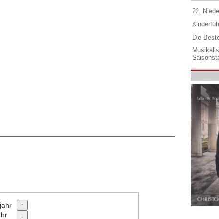
22. Niede
Kinderfüh
Die Best
Musikali
Saisonsta
jahr
ahr