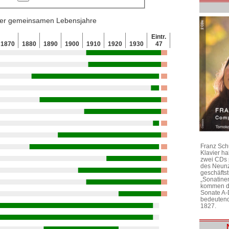
 der gemeinsamen Lebensjahre
Eintr.
1870
1880
1890
1900
1910
1920
1930
47
Franz Sch
Klavier h
zwei CDs 
des Neunz
geschäftst
„Sonatine
kommen di
Sonate A-
bedeutend
1827.