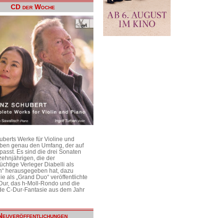
CD der Woche
uberts Werke für Violine und
aben genau den Umfang, der auf
passt. Es sind die drei Sonaten
ehnjährigen, die der
üchtige Verleger Diabelli als
n“ herausgegeben hat, dazu
e als „Grand Duo“ veröffentlichte
Dur, das h-Moll-Rondo und die
e C-Dur-Fantasie aus dem Jahr
Neuveröffentlichungen