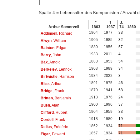
Spalte 4 = Lebensalter des Komponisten / Anzahl
*
†
J.
Arthur Somervell
1863
1937
74
1860
1904
1977
33
Addinsell
, Richard
1905
1985
32
Alwyn
, William
1880
1956
57
Bainton
, Edgar
1933
2011
4
Barry
, John
1883
1953
54
Bax
, Arnold
1903
1989
34
Berkeley
, Lennox
1934
2022
3
Birtwistle
, Harrison
1891
1975
46
Bliss
, Arthur
1879
1941
58
Bridge
, Frank
1913
1976
24
Britten
, Benjamin
1900
1996
37
Bush
, Alan
1904
1959
33
Clifford
, Hubert
1918
1980
19
Cordell
, Frank
1862
1934
71
Delius
, Frédéric
1857
1934
71
Elgar
, Edward