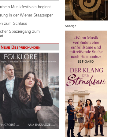
rrhein Musikfestivals beginnt
rung in der Wiener Staatsoper
en zum Schluss
Anzeige
scher Spaziergang zum
rt
Neue Besprechungen