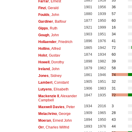
1885
1918
33
Farrar
, Ernest
1901
1956
36
Finzi
, Gerald
1880
1939
57
Foulds
, John
1877
1950
60
Gardiner
, Balfour
1921
1999
16
Gipps
, Ruth
1903
1951
34
Gough
, John
1896
1976
41
Hollaender
, Friedrich
1865
1942
72
Hollins
, Alfred
1874
1934
60
Holst
, Gustav
1898
1982
39
Howell
, Dorothy
1879
1962
58
Ireland
, John
1861
1946
74
Jones
, Sidney
1905
1951
32
Lambert
, Constant
1906
1983
31
Lutyens
, Elisabeth
1847
1935
72
Mackenzie II
, Alexander
Campbell
1934
2016
3
Maxwell Davies
, Peter
1909
1965
28
Melachrino
, George
1894
1950
43
Moeran
, Ernest John
1893
1976
44
Orr
, Charles Wilfrid