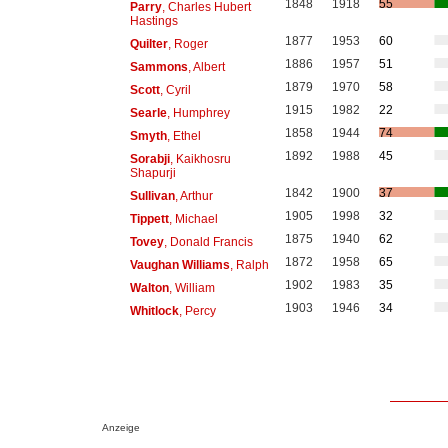
1848
1918
55
Parry
, Charles Hubert
Hastings
1877
1953
60
Quilter
, Roger
1886
1957
51
Sammons
, Albert
1879
1970
58
Scott
, Cyril
1915
1982
22
Searle
, Humphrey
1858
1944
74
Smyth
, Ethel
1892
1988
45
Sorabji
, Kaikhosru
Shapurji
1842
1900
37
Sullivan
, Arthur
1905
1998
32
Tippett
, Michael
1875
1940
62
Tovey
, Donald Francis
1872
1958
65
Vaughan Williams
, Ralph
1902
1983
35
Walton
, William
1903
1946
34
Whitlock
, Percy
Anzeige