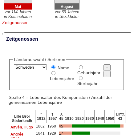
Mai
August
vor 114 Jahren
vor 69 Jahren
in Kristinehamn
in Stockholm
Zeitgenossen
Zeitgenossen
Länderauswahl / Sortieren
Name
Geburtsjahr
Lebensjahre
Sterbejahr
Spalte 4 = Lebensalter des Komponisten / Anzahl der
gemeinsamen Lebensjahre
*
†
J.
Eintr.
Lille Bror
1912
1957
45
1910
1920
1930
1940
1950
43
Söderlundh
1862
1960
45
Alfvén
, Hugo
1841
1929
17
Andrée
,