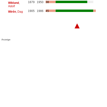
1879
1950
38
Wiklund
,
Adolf
1905
1986
45
Wirén
, Dag
▲
Anzeige