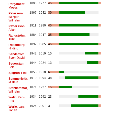
1893
1977
45
Pergament
,
Moses
1867
1942
30
Peterson-
Berger
,
Wilhelm
1911
1980
45
Pettersson
,
Allan
1884
1947
35
Rangström
,
Ture
1892
1985
45
Rosenberg
,
Hilding
1942
2019
15
Sandström
,
Sven-David
1944
2024
13
Segerstam
,
Leif
1853
1918
6
Sjögren
, Emil
1919
1994
38
Sommerfeldt
,
Øistein
1871
1927
15
Stenhammar
,
Wilhelm
1934
1992
23
Welin
, Karl-
Erik
1926
2001
31
Werle
, Lars
Johan