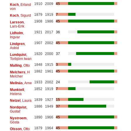
1910
2009
45
Koch
, Erland
von
1879
1919
7
Koch
, Sigurd
1908
1986
45
Larsson
,
Lars-Erik
1921
2017
36
Lidholm
,
Ingvar
1907
2002
45
Lindgren
,
Astrid
1920
2000
37
Lundquist
,
Torbjörn Iwan
1848
1915
3
Malling
, Otto
1882
1961
45
Melchers
, H
Melcher
1933
2002
24
Mellnäs
, Arne
1852
1919
7
Munktell
,
Helena
1839
1927
15
Netzel
, Laura
1886
1949
37
Nordqvist
,
Gustaf
1890
1966
45
Nystroem
,
Gösta
1879
1964
45
Olsson
, Otto