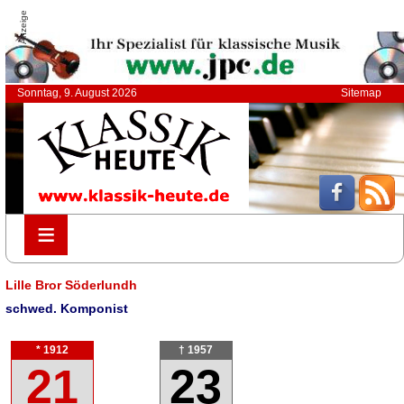
Anzeige
Sonntag, 9. August 2026
Sitemap
≡
≡
Lille Bror Söderlundh
schwed. Komponist
* 1912
† 1957
21
23