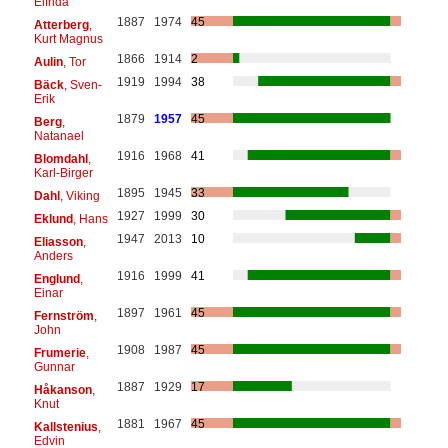
Elfrida
1887
1974
45
Atterberg
,
Kurt Magnus
1866
1914
2
Aulin
, Tor
1919
1994
38
Bäck
, Sven-
Erik
1879
1957
45
Berg
,
Natanael
1916
1968
41
Blomdahl
,
Karl-Birger
1895
1945
33
Dahl
, Viking
1927
1999
30
Eklund
, Hans
1947
2013
10
Eliasson
,
Anders
1916
1999
41
Englund
,
Einar
1897
1961
45
Fernström
,
John
1908
1987
45
Frumerie
,
Gunnar
1887
1929
17
Håkanson
,
Knut
1881
1967
45
Kallstenius
,
Edvin