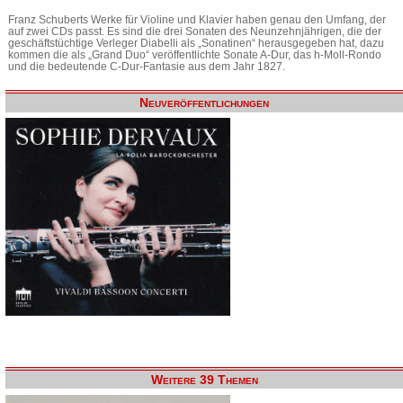
Franz Schuberts Werke für Violine und Klavier haben genau den Umfang, der
auf zwei CDs passt. Es sind die drei Sonaten des Neunzehnjährigen, die der
geschäftstüchtige Verleger Diabelli als „Sonatinen“ herausgegeben hat, dazu
kommen die als „Grand Duo“ veröffentlichte Sonate A-Dur, das h-Moll-Rondo
und die bedeutende C-Dur-Fantasie aus dem Jahr 1827.
Neuveröffentlichungen
Weitere 39 Themen