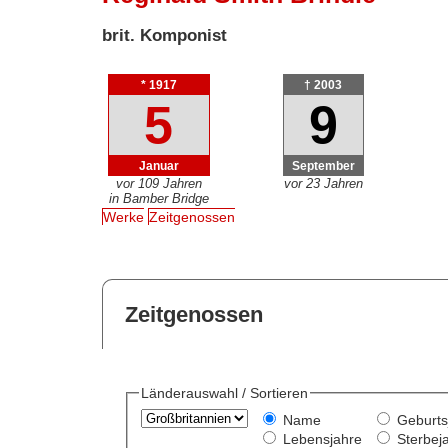
brit. Komponist
* 1917
† 2003
5
9
Januar
September
vor 109 Jahren
vor 23 Jahren
in Bamber Bridge
Werke
Zeitgenossen
Zeitgenossen
Länderauswahl / Sortieren
Name
Geburts
Lebensjahre
Sterbej