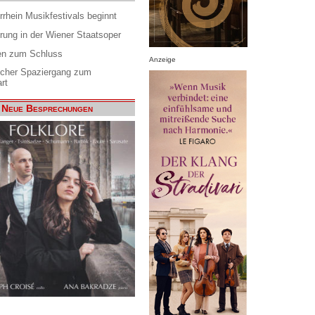
rrhein Musikfestivals beginnt
rung in der Wiener Staatsoper
en zum Schluss
Anzeige
scher Spaziergang zum
rt
Neue Besprechungen