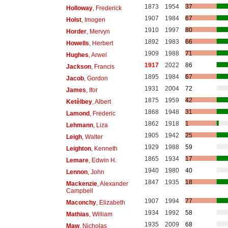
1873
1954
37
Holloway
, Frederick
1907
1984
67
Holst
, Imogen
1910
1997
80
Horder
, Mervyn
1892
1983
66
Howells
, Herbert
1909
1988
71
Hughes
, Arwel
1917
2022
86
Jackson
, Francis
1895
1984
67
Jacob
, Gordon
1931
2004
72
James
, Ifor
1875
1959
42
Ketèlbey
, Albert
1868
1948
31
Lamond
, Frederic
1862
1918
1
Lehmann
, Liza
1905
1942
25
Leigh
, Walter
1929
1988
59
Leighton
, Kenneth
1865
1934
17
Lemare
, Edwin H.
1940
1980
40
Lennon
, John
1847
1935
18
Mackenzie
, Alexander
Campbell
1907
1994
77
Maconchy
, Elizabeth
1934
1992
58
Mathias
, William
1935
2009
68
Maw
, Nicholas