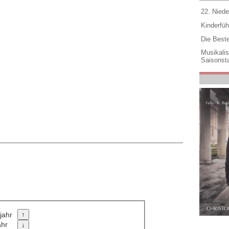
22. Niede
Kinderfüh
Die Best
Musikali
Saisonsta
jahr
ahr