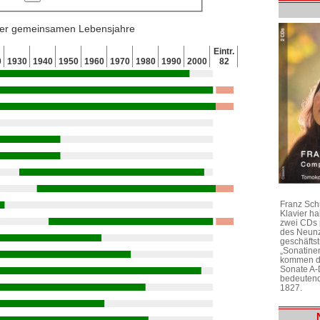
 der gemeinsamen Lebensjahre
Eintr.
0
1930
1940
1950
1960
1970
1980
1990
2000
82
Franz Sch
Klavier h
zwei CDs 
des Neunz
geschäftst
„Sonatine
kommen di
Sonate A-
bedeutend
1827.