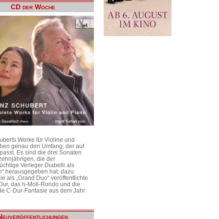
CD der Woche
uberts Werke für Violine und
aben genau den Umfang, der auf
passt. Es sind die drei Sonaten
ehnjährigen, die der
üchtige Verleger Diabelli als
n“ herausgegeben hat, dazu
e als „Grand Duo“ veröffentlichte
Dur, das h-Moll-Rondo und die
e C-Dur-Fantasie aus dem Jahr
Neuveröffentlichungen