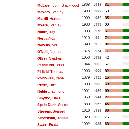
1868
1948
31
McEwen
, John Blackwood
1930
1993
63
Meyers
, Stanley
1909
1952
35
Murrill
, Herbert
1933
1993
60
Myers
, Stanley
1903
1978
61
Noble
, Ray
1910
1991
74
North
, Alex
1893
1951
34
Novello
, Ivor
1875
1934
17
O'Neill
, Norman
1950
1992
42
Oliver
, Stephen
1944
2001
57
Pendleton
, Brian
1903
1999
82
Pitfield
, Thomas
1879
1932
15
Poldowski
, Irène
1903
1986
69
Riede
, Erich
1901
1986
69
Rubbra
, Edmund
1858
1944
27
Smythe
, Ethel
1880
1962
45
Spain-Dunk
, Susan
1916
1983
66
Stevens
, Bernard
1928
2015
75
Stevenson
, Ronald
1902
1985
68
Swain
, Freda