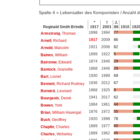
Spalte 4 = Lebensalter des Komponisten / Anzahl
*
†
J.
Reginald Smith Brindle
1917
2003
86
1910
192
1898
1994
77
Armstrong
, Thomas
1917
2009
86
Arnell
, Richard
1921
2006
82
Arnold
, Malcolm
1899
1922
5
Baines
, William
1874
1946
29
Bairstow
, Edward
1868
1946
29
Bantock
, Granville
1930
1999
69
Bart
, Lionel
1936
2012
67
Bennett
, Richard Rodney
1868
1925
8
Borwick
, Leonard
1941
2017
62
Bourgeois
, Derek
1884
1961
44
Bowen
, York
1876
1972
55
Brian
, William Havergal
1920
1998
78
Bush
, Geoffrey
1889
1977
60
Chaplin
, Charles
1889
1962
45
Charles
, Wolseley