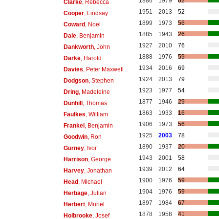
1886
1979
62
Clarke
, Rebecca
1951
2013
52
Cooper
, Lindsay
1899
1973
56
Coward
, Noel
1885
1943
26
Dale
, Benjamin
1927
2010
76
Dankworth
, John
1888
1976
59
Darke
, Harold
1934
2016
69
Davies
, Peter Maxwell
1924
2013
79
Dodgson
, Stephen
1923
1977
54
Dring
, Madeleine
1877
1946
29
Dunhill
, Thomas
1863
1933
16
Faulkes
, William
1906
1973
56
Frankel
, Benjamin
1925
2003
78
Goodwin
, Ron
1890
1937
20
Gurney
, Ivor
1943
2001
58
Harrison
, George
1939
2012
64
Harvey
, Jonathan
1900
1976
59
Head
, Michael
1904
1976
59
Herbage
, Julian
1897
1984
67
Herbert
, Muriel
1878
1958
41
Holbrooke
, Josef