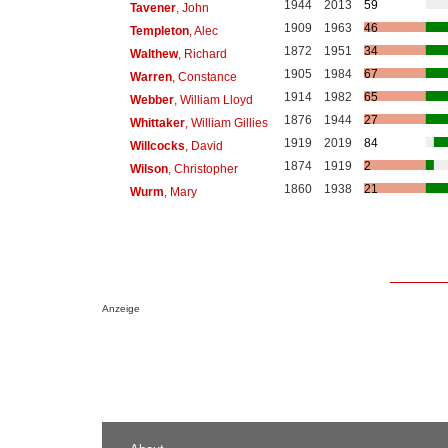
1944
2013
59
Tavener
, John
1909
1963
46
Templeton
, Alec
1872
1951
34
Walthew
, Richard
1905
1984
67
Warren
, Constance
1914
1982
65
Webber
, William Lloyd
1876
1944
27
Whittaker
, William Gillies
1919
2019
84
Willcocks
, David
1874
1919
2
Wilson
, Christopher
1860
1938
21
Wurm
, Mary
Anzeige