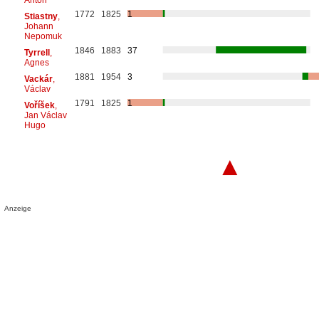
1772
1825
1
Stiastny
,
Johann
Nepomuk
1846
1883
37
Tyrrell
,
Agnes
1881
1954
3
Vackár
,
Václav
1791
1825
1
Voříšek
,
Jan Václav
Hugo
▲
Anzeige