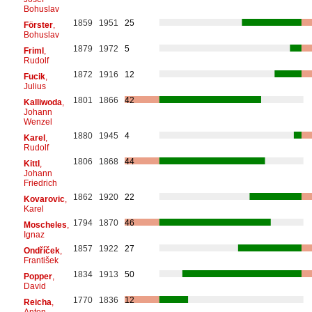
Bohuslav
1859
1951
25
Förster
,
Bohuslav
1879
1972
5
Friml
,
Rudolf
1872
1916
12
Fucik
,
Julius
1801
1866
42
Kalliwoda
,
Johann
Wenzel
1880
1945
4
Karel
,
Rudolf
1806
1868
44
Kittl
,
Johann
Friedrich
1862
1920
22
Kovarovic
,
Karel
1794
1870
46
Moscheles
,
Ignaz
1857
1922
27
Ondříček
,
František
1834
1913
50
Popper
,
David
1770
1836
12
Reicha
,
Anton