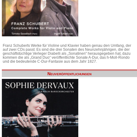
Franz Schuberts Werke für Violine und Klavier haben genau den Umfang, der
auf zwei CDs passt. Es sind die drei Sonaten des Neunzehnjährigen, die der
geschäftstüchtige Verleger Diabelli als „Sonatinen“ herausgegeben hat, dazu
kommen die als „Grand Duo“ veröffentlichte Sonate A-Dur, das h-Moll-Rondo
und die bedeutende C-Dur-Fantasie aus dem Jahr 1827.
Neuveröffentlichungen