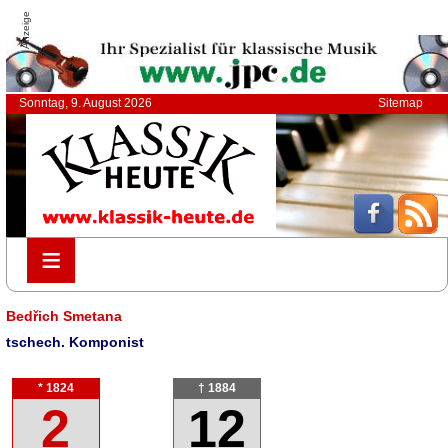
Anzeige
Sonntag, 9. August 2026
Sitemap
≡
≡
Bedřich Smetana
tschech. Komponist
* 1824
† 1884
2
12