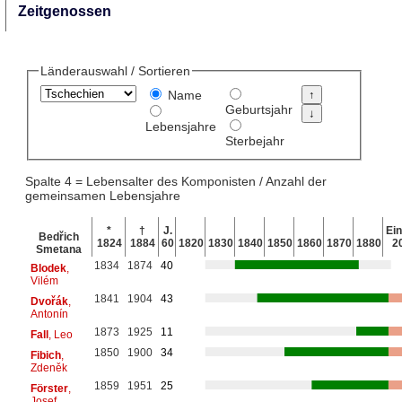
Zeitgenossen
Länderauswahl / Sortieren
Name
Geburtsjahr
Lebensjahre
Sterbejahr
Spalte 4 = Lebensalter des Komponisten / Anzahl der
gemeinsamen Lebensjahre
*
†
J.
Ein
Bedřich
1824
1884
60
1820
1830
1840
1850
1860
1870
1880
2
Smetana
1834
1874
40
Blodek
,
Vilém
1841
1904
43
Dvořák
,
Antonín
1873
1925
11
Fall
, Leo
1850
1900
34
Fibich
,
Zdeněk
1859
1951
25
Förster
,
Josef