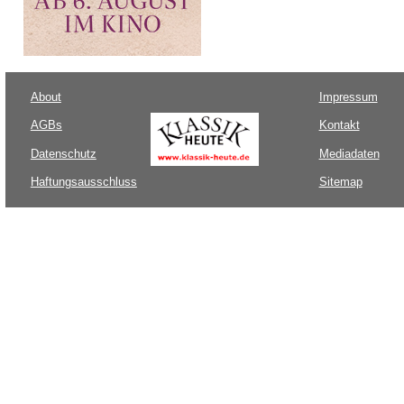
About
Impressum
AGBs
Kontakt
Datenschutz
Mediadaten
Haftungsausschluss
Sitemap