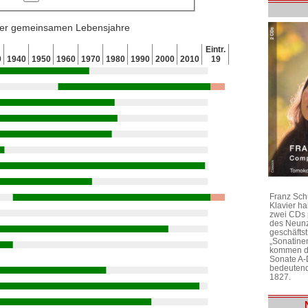
 der gemeinsamen Lebensjahre
Eintr.
0
1940
1950
1960
1970
1980
1990
2000
2010
19
Franz Sch
Klavier h
zwei CDs 
des Neunz
geschäftst
„Sonatine
kommen di
Sonate A-
bedeutend
1827.