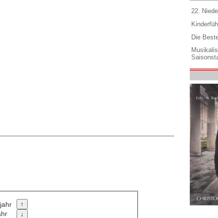
22. Niede
Kinderfüh
Die Best
Musikali
Saisonsta
jahr
ahr