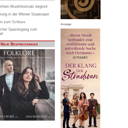
rrhein Musikfestivals beginnt
rung in der Wiener Staatsoper
en zum Schluss
Anzeige
scher Spaziergang zum
rt
Neue Besprechungen