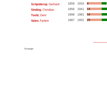
1859
1933
6
Schjelderup
, Gerhard
1856
1941
14
Sinding
, Christian
1908
1981
54
Tveitt
, Geirr
1887
1952
25
Valen
, Fartein
Anzeige