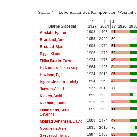
Spalte 4 = Lebensalter des Komponisten / Anzahl
*
†
J.
Bjarne Slødegal
1927
2014
87
1920
193
1903
1968
41
Amdahl
, Bjarne
1955
2020
59
Brattland
, Arne
1895
1978
51
Brustad
, Bjarne
1906
1979
52
Egge
, Klaus
1924
1976
49
Fliflet Bræin
, Edvard
1864
1935
8
Halvorsen
, Johan August
1924
2013
86
Hovland
, Egil
1894
1969
42
Irgens-Jensen
, Ludvig
1937
2019
77
Janson
, Alfred
1899
1929
2
Kleven
, Arvid
1919
1999
72
Kvandal
, Johan
1859
1938
11
Lindemann
, Anna
Severine
1888
1974
47
Monrad Johansen
, David
1931
2010
79
Nordheim
, Arne
1897
1992
65
Saeverud
, Harald