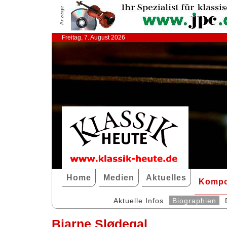
Anzeige
Freitag, 7. August 2026
Home
Medien
Aktuelles
Kompo
Aktuelle Infos
Biographien
Bjarne Slødegal