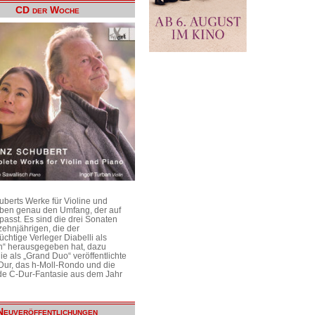
CD der Woche
uberts Werke für Violine und
aben genau den Umfang, der auf
passt. Es sind die drei Sonaten
ehnjährigen, die der
üchtige Verleger Diabelli als
n“ herausgegeben hat, dazu
e als „Grand Duo“ veröffentlichte
Dur, das h-Moll-Rondo und die
e C-Dur-Fantasie aus dem Jahr
Neuveröffentlichungen