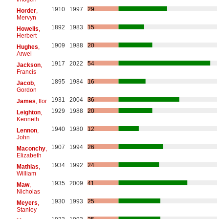
1910
1997
29
Horder
,
Mervyn
1892
1983
15
Howells
,
Herbert
1909
1988
20
Hughes
,
Arwel
1917
2022
54
Jackson
,
Francis
1895
1984
16
Jacob
,
Gordon
1931
2004
36
James
, Ifor
1929
1988
20
Leighton
,
Kenneth
1940
1980
12
Lennon
,
John
1907
1994
26
Maconchy
,
Elizabeth
1934
1992
24
Mathias
,
William
1935
2009
41
Maw
,
Nicholas
1930
1993
25
Meyers
,
Stanley