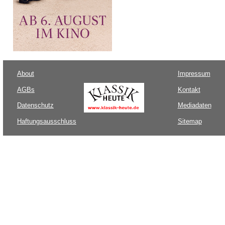
About
Impressum
AGBs
Kontakt
Datenschutz
Mediadaten
Haftungsausschluss
Sitemap