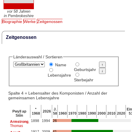
vor 58 Jahren
in Pembrokeshire
Biographie
Werke
Zeitgenossen
Zeitgenossen
Länderauswahl / Sortieren
Name
Geburtsjahr
Lebensjahre
Sterbejahr
Spalte 4 = Lebensalter des Komponisten / Anzahl der
gemeinsamen Lebensjahre
*
J.
Ein
Pwyll ap
2026
1968
58
1960
1970
1980
1990
2000
2010
2020
5
Siôn
1898
1994
26
Armstrong
,
Thomas
1917
2009
41