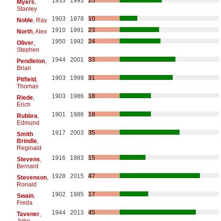
1933
1993
25
Myers
,
Stanley
1903
1978
10
Noble
, Ray
1910
1991
23
North
, Alex
1950
1992
24
Oliver
,
Stephen
1944
2001
33
Pendleton
,
Brian
1903
1999
31
Pitfield
,
Thomas
1903
1986
18
Riede
,
Erich
1901
1986
18
Rubbra
,
Edmund
1917
2003
35
Smith
Brindle
,
Reginald
1916
1983
15
Stevens
,
Bernard
1928
2015
47
Stevenson
,
Ronald
1902
1985
17
Swain
,
Freda
1944
2013
45
Tavener
,
John