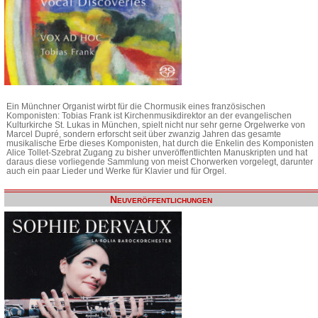
Ein Münchner Organist wirbt für die Chormusik eines französischen
Komponisten: Tobias Frank ist Kirchenmusikdirektor an der evangelischen
Kulturkirche St. Lukas in München, spielt nicht nur sehr gerne Orgelwerke von
Marcel Dupré, sondern erforscht seit über zwanzig Jahren das gesamte
musikalische Erbe dieses Komponisten, hat durch die Enkelin des Komponisten
Alice Tollet-Szebrat Zugang zu bisher unveröffentlichten Manuskripten und hat
daraus diese vorliegende Sammlung von meist Chorwerken vorgelegt, darunter
auch ein paar Lieder und Werke für Klavier und für Orgel.
Neuveröffentlichungen