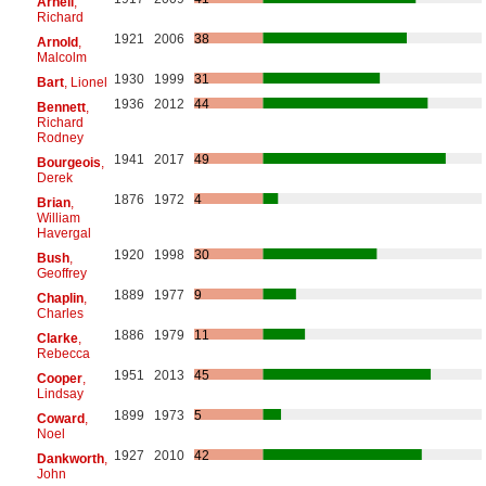
Arnell
,
Richard
1921
2006
38
Arnold
,
Malcolm
1930
1999
31
Bart
, Lionel
1936
2012
44
Bennett
,
Richard
Rodney
1941
2017
49
Bourgeois
,
Derek
1876
1972
4
Brian
,
William
Havergal
1920
1998
30
Bush
,
Geoffrey
1889
1977
9
Chaplin
,
Charles
1886
1979
11
Clarke
,
Rebecca
1951
2013
45
Cooper
,
Lindsay
1899
1973
5
Coward
,
Noel
1927
2010
42
Dankworth
,
John