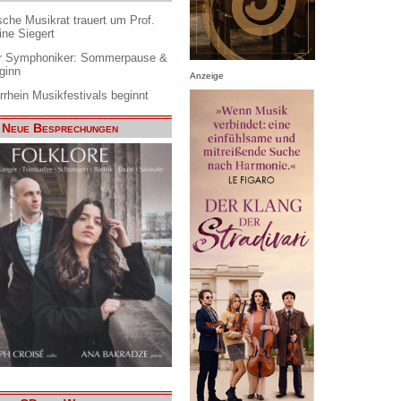
che Musikrat trauert um Prof.
ine Siegert
 Symphoniker: Sommerpause &
ginn
Anzeige
rrhein Musikfestivals beginnt
Neue Besprechungen