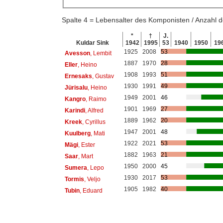
Spalte 4 = Lebensalter des Komponisten / Anzahl
*
†
J.
Kuldar Sink
1942
1995
53
1940
1950
19
1925
2008
53
Avesson
, Lembit
1887
1970
28
Eller
, Heino
1908
1993
51
Ernesaks
, Gustav
1930
1991
49
Jürisalu
, Heino
1949
2001
46
Kangro
, Raimo
1901
1969
27
Karindi
, Alfred
1889
1962
20
Kreek
, Cyrillus
1947
2001
48
Kuulberg
, Mati
1922
2021
53
Mägi
, Ester
1882
1963
21
Saar
, Mart
1950
2000
45
Sumera
, Lepo
1930
2017
53
Tormis
, Veljo
1905
1982
40
Tubin
, Eduard