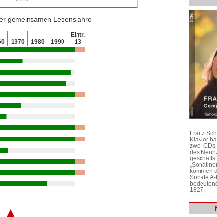
 der gemeinsamen Lebensjahre
Eintr.
60
1970
1980
1990
13
Franz Sch
Klavier h
zwei CDs 
des Neunz
geschäftst
„Sonatine
kommen di
Sonate A-
bedeutend
1827.
▲