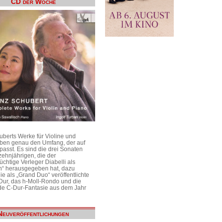
CD der Woche
uberts Werke für Violine und
aben genau den Umfang, der auf
passt. Es sind die drei Sonaten
ehnjährigen, die der
üchtige Verleger Diabelli als
n“ herausgegeben hat, dazu
e als „Grand Duo“ veröffentlichte
Dur, das h-Moll-Rondo und die
e C-Dur-Fantasie aus dem Jahr
Neuveröffentlichungen