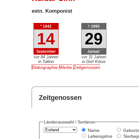
estn. Komponist
* 1942
† 1995
14
29
September
Januar
vor 84 Jahren
vor 31 Jahren
in Tallinn
in Dorf Kõrve
Diskographie
Werke
Zeitgenossen
Zeitgenossen
Länderauswahl / Sortieren
Name
Geburts
Lebensjahre
Sterbej