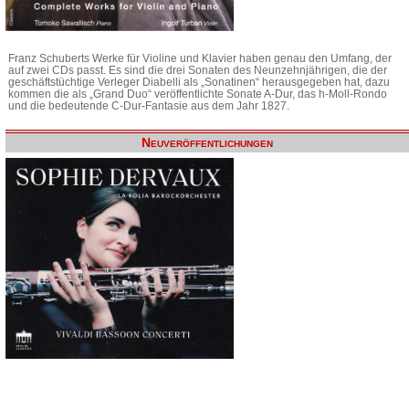
Franz Schuberts Werke für Violine und Klavier haben genau den Umfang, der
auf zwei CDs passt. Es sind die drei Sonaten des Neunzehnjährigen, die der
geschäftstüchtige Verleger Diabelli als „Sonatinen“ herausgegeben hat, dazu
kommen die als „Grand Duo“ veröffentlichte Sonate A-Dur, das h-Moll-Rondo
und die bedeutende C-Dur-Fantasie aus dem Jahr 1827.
Neuveröffentlichungen