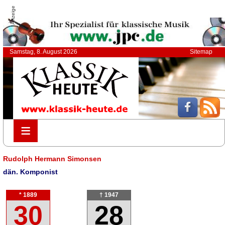
Anzeige
Samstag, 8. August 2026
Sitemap
≡
≡
Rudolph Hermann Simonsen
dän. Komponist
* 1889
† 1947
30
28