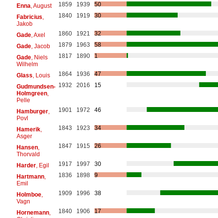
1859
1939
50
Enna
, August
1840
1919
30
Fabricius
,
Jakob
1860
1921
32
Gade
, Axel
1879
1963
58
Gade
, Jacob
1817
1890
1
Gade
, Niels
Wilhelm
1864
1936
47
Glass
, Louis
1932
2016
15
Gudmundsen-
Holmgreen
,
Pelle
1901
1972
46
Hamburger
,
Povl
1843
1923
34
Hamerik
,
Asger
1847
1915
26
Hansen
,
Thorvald
1917
1997
30
Harder
, Egil
1836
1898
9
Hartmann
,
Emil
1909
1996
38
Holmboe
,
Vagn
1840
1906
17
Hornemann
,