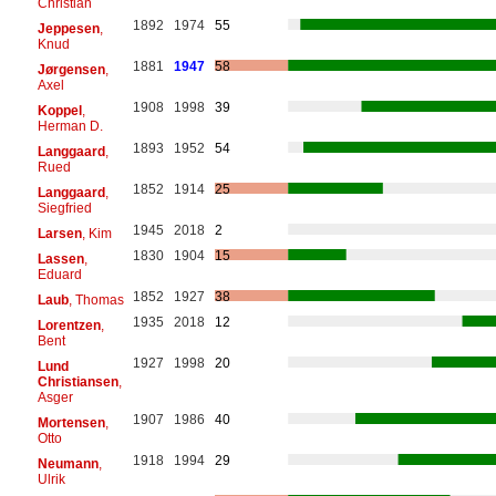
Christian
1892
1974
55
Jeppesen
,
Knud
1881
1947
58
Jørgensen
,
Axel
1908
1998
39
Koppel
,
Herman D.
1893
1952
54
Langgaard
,
Rued
1852
1914
25
Langgaard
,
Siegfried
1945
2018
2
Larsen
, Kim
1830
1904
15
Lassen
,
Eduard
1852
1927
38
Laub
, Thomas
1935
2018
12
Lorentzen
,
Bent
1927
1998
20
Lund
Christiansen
,
Asger
1907
1986
40
Mortensen
,
Otto
1918
1994
29
Neumann
,
Ulrik