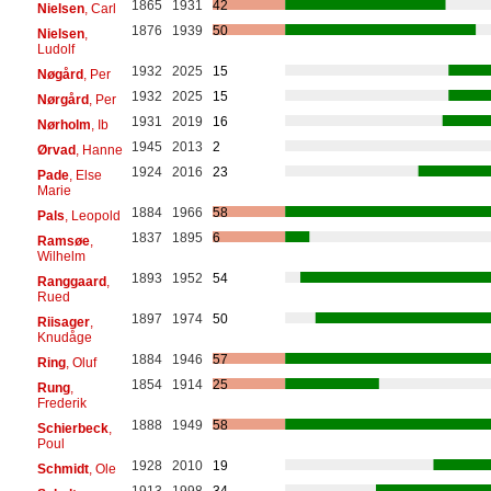
1865
1931
42
Nielsen
, Carl
1876
1939
50
Nielsen
,
Ludolf
1932
2025
15
Nøgård
, Per
1932
2025
15
Nørgård
, Per
1931
2019
16
Nørholm
, Ib
1945
2013
2
Ørvad
, Hanne
1924
2016
23
Pade
, Else
Marie
1884
1966
58
Pals
, Leopold
1837
1895
6
Ramsøe
,
Wilhelm
1893
1952
54
Ranggaard
,
Rued
1897
1974
50
Riisager
,
Knudåge
1884
1946
57
Ring
, Oluf
1854
1914
25
Rung
,
Frederik
1888
1949
58
Schierbeck
,
Poul
1928
2010
19
Schmidt
, Ole
1913
1998
34