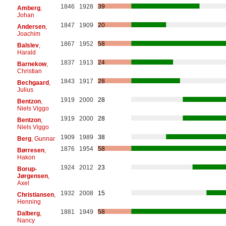
1846
1928
39
Amberg
,
Johan
1847
1909
20
Andersen
,
Joachim
1867
1952
58
Balslev
,
Harald
1837
1913
24
Barnekow
,
Christian
1843
1917
28
Bechgaard
,
Julius
1919
2000
28
Bentzon
,
Niels Viggo
1919
2000
28
Bentzon
,
Niels Viggo
1909
1989
38
Berg
, Gunnar
1876
1954
58
Børresen
,
Hakon
1924
2012
23
Borup-
Jørgensen
,
Axel
1932
2008
15
Christiansen
,
Henning
1881
1949
58
Dalberg
,
Nancy