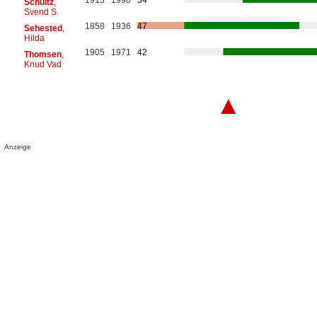
Schultz
,
Svend S.
1858
1936
47
Sehested
,
Hilda
1905
1971
42
Thomsen
,
Knud Vad
▲
Anzeige