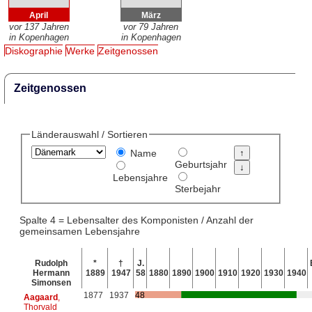
April
März
vor 137 Jahren
vor 79 Jahren
in Kopenhagen
in Kopenhagen
Diskographie
Werke
Zeitgenossen
Zeitgenossen
Länderauswahl / Sortieren
Name
Geburtsjahr
Lebensjahre
Sterbejahr
Spalte 4 = Lebensalter des Komponisten / Anzahl der
gemeinsamen Lebensjahre
Rudolph
*
†
J.
Hermann
1889
1947
58
1880
1890
1900
1910
1920
1930
1940
Simonsen
1877
1937
48
Aagaard
,
Thorvald