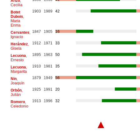
Arizti
,
Cecilia
1903
1989
42
Botet
Dubois
,
Maria
Enma
1847
1905
16
Cervantes
,
Ignacio
1912
1971
33
Herández
,
Gisela
1895
1963
50
Lecuona
,
Ernesto
1910
1981
35
Lecuona
,
Margarita
1879
1949
56
Nin
,
Joaquín
1925
1991
20
Orbón
,
Julián
1913
1996
32
Romero
,
Celedonio
▲