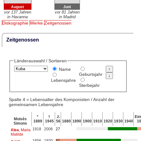
August
Juni
vor 137 Jahren
vor 81 Jahren
in Havanna
in Madrid
Diskographie
Werke
Zeitgenossen
Zeitgenossen
Länderauswahl / Sortieren
Name
Geburtsjahr
Lebensjahre
Sterbejahr
Spalte 4 = Lebensalter des Komponisten / Anzahl der
gemeinsamen Lebensjahre
*
†
J.
Eint
Moïsés
1889
1945
56
1880
1890
1900
1910
1920
1930
1940
1
Simons
1918
2006
27
Alea
, Maria
Matilde
1856
1930
41