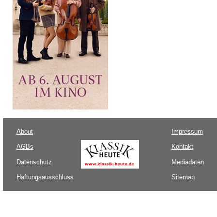
About
Impressum
AGBs
Kontakt
Datenschutz
Mediadaten
Haftungsausschluss
Sitemap