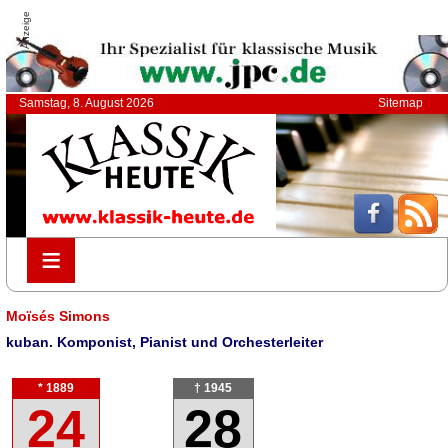
Anzeige
Samstag, 8. August 2026
Sitemap
≡
≡
Moïsés Simons
kuban. Komponist, Pianist und Orchesterleiter
* 1889
† 1945
24
28