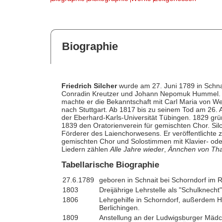
Biographie
Friedrich Silcher
wurde am 27. Juni 1789 in Schna
Conradin Kreutzer und Johann Nepomuk Hummel. 1
machte er die Bekanntschaft mit Carl Maria von We
nach Stuttgart. Ab 1817 bis zu seinem Tod am 26. A
der Eberhard-Karls-Universität Tübingen. 1829 grü
1839 den Oratorienverein für gemischten Chor. Sil
Förderer des Laienchorwesens. Er veröffentlichte 
gemischten Chor und Solostimmen mit Klavier- ode
Liedern zählen
Alle Jahre wieder
,
Ännchen von Th
Tabellarische Biographie
27.6.1789
geboren in Schnait bei Schorndorf im R
1803
Dreijährige Lehrstelle als "Schulknecht
1806
Lehrgehilfe in Schorndorf, außerdem 
Berlichingen.
1809
Anstellung an der Ludwigsburger Mädc