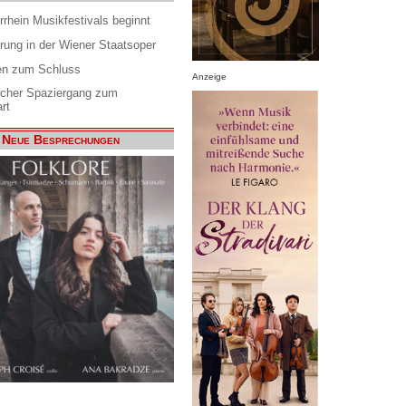
rrhein Musikfestivals beginnt
rung in der Wiener Staatsoper
en zum Schluss
Anzeige
scher Spaziergang zum
rt
Neue Besprechungen