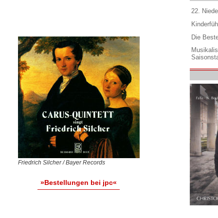
22. Niede
Kinderfüh
Die Best
Musikali
Saisonsta
Friedrich Silcher / Bayer Records
»Bestellungen bei jpc«