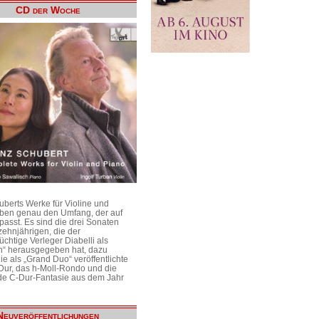
CD der Woche
uberts Werke für Violine und
aben genau den Umfang, der auf
passt. Es sind die drei Sonaten
ehnjährigen, die der
üchtige Verleger Diabelli als
n“ herausgegeben hat, dazu
e als „Grand Duo“ veröffentlichte
Dur, das h-Moll-Rondo und die
e C-Dur-Fantasie aus dem Jahr
Neuveröffentlichungen