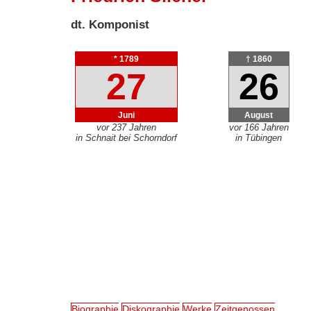
dt. Komponist
* 1789
† 1860
27
26
Juni
August
vor 237 Jahren
vor 166 Jahren
in Schnait bei Schorndorf
in Tübingen
Biographie
Diskographie
Werke
Zeitgenossen