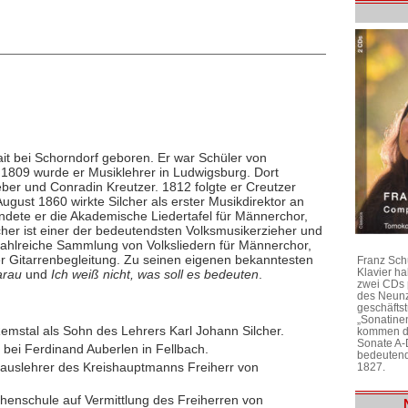
it bei Schorndorf geboren. Er war Schüler von
809 wurde er Musiklehrer in Ludwigsburg. Dort
ber und Conradin Kreutzer. 1812 folgte er Creutzer
ugust 1860 wirkte Silcher als erster Musikdirektor an
ndete er die Akademische Liedertafel für Männerchor,
cher ist einer der bedeutendsten Volksmusikerzieher und
zahlreiche Sammlung von Volksliedern für Männerchor,
r Gitarrenbegleitung. Zu seinen eigenen bekanntesten
Franz Sch
Klavier h
arau
und
Ich weiß nicht, was soll es bedeuten
.
zwei CDs 
des Neunz
geschäftst
„Sonatine
emstal als Sohn des Lehrers Karl Johann Silcher.
kommen di
Sonate A-
" bei Ferdinand Auberlen in Fellbach.
bedeutend
Hauslehrer des Kreishauptmanns Freiherr von
1827.
henschule auf Vermittlung des Freiherren von