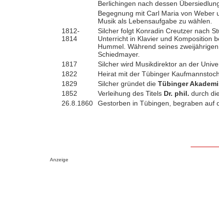
Berlichingen nach dessen Übersiedlun
Begegnung mit Carl Maria von Weber u
Musik als Lebensaufgabe zu wählen.
1812-
Silcher folgt Konradin Creutzer nach St
1814
Unterricht in Klavier und Komposition
Hummel. Während seines zweijährigen A
Schiedmayer.
1817
Silcher wird Musikdirektor an der Unive
1822
Heirat mit der Tübinger Kaufmannstocht
1829
Silcher gründet die
Tübinger Akademis
1852
Verleihung des Titels
Dr. phil.
durch die
26.8.1860
Gestorben in Tübingen, begraben auf d
Anzeige