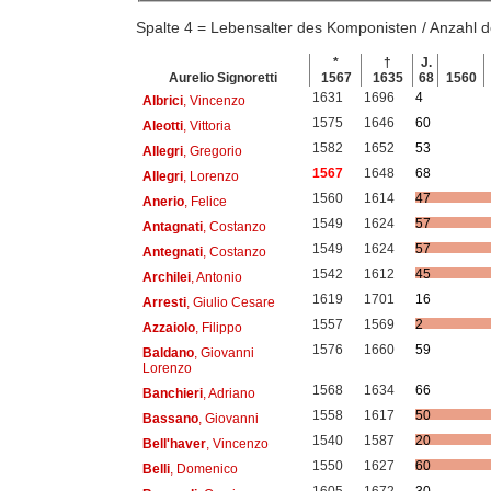
Spalte 4 = Lebensalter des Komponisten / Anzahl
*
†
J.
Aurelio Signoretti
1567
1635
68
1560
1631
1696
4
Albrici
, Vincenzo
1575
1646
60
Aleotti
, Vittoria
1582
1652
53
Allegri
, Gregorio
1567
1648
68
Allegri
, Lorenzo
1560
1614
47
Anerio
, Felice
1549
1624
57
Antagnati
, Costanzo
1549
1624
57
Antegnati
, Costanzo
1542
1612
45
Archilei
, Antonio
1619
1701
16
Arresti
, Giulio Cesare
1557
1569
2
Azzaiolo
, Filippo
1576
1660
59
Baldano
, Giovanni
Lorenzo
1568
1634
66
Banchieri
, Adriano
1558
1617
50
Bassano
, Giovanni
1540
1587
20
Bell'haver
, Vincenzo
1550
1627
60
Belli
, Domenico