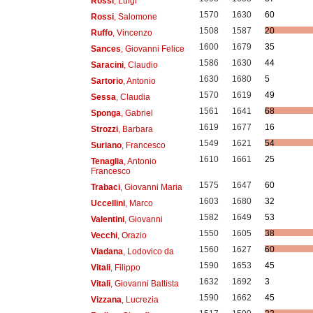
Rossi
, Luigi
1570
1630
60
Rossi
, Salomone
1508
1587
20
Ruffo
, Vincenzo
1600
1679
35
Sances
, Giovanni Felice
1586
1630
44
Saracini
, Claudio
1630
1680
5
Sartorio
, Antonio
1570
1619
49
Sessa
, Claudia
1561
1641
68
Sponga
, Gabriel
1619
1677
16
Strozzi
, Barbara
1549
1621
54
Suriano
, Francesco
1610
1661
25
Tenaglia
, Antonio
Francesco
1575
1647
60
Trabaci
, Giovanni Maria
1603
1680
32
Uccellini
, Marco
1582
1649
53
Valentini
, Giovanni
1550
1605
38
Vecchi
, Orazio
1560
1627
60
Viadana
, Lodovico da
1590
1653
45
Vitali
, Filippo
1632
1692
3
Vitali
, Giovanni Battista
1590
1662
45
Vizzana
, Lucrezia