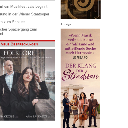
rrhein Musikfestivals beginnt
rung in der Wiener Staatsoper
en zum Schluss
Anzeige
scher Spaziergang zum
rt
Neue Besprechungen