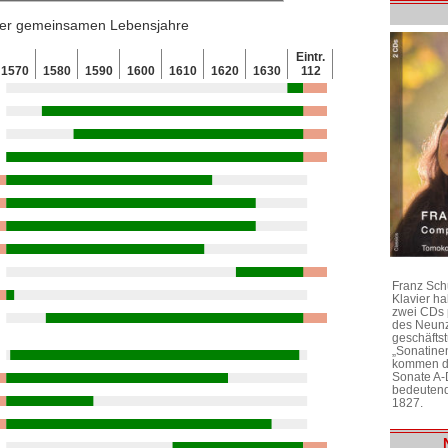
 der gemeinsamen Lebensjahre
Eintr.
1570
1580
1590
1600
1610
1620
1630
112
Franz Sch
Klavier h
zwei CDs 
des Neunz
geschäftst
„Sonatine
kommen di
Sonate A-
bedeutend
1827.