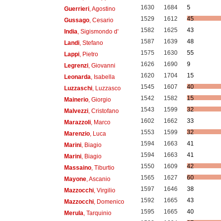
1630
1684
5
Guerrieri
, Agostino
1529
1612
45
Gussago
, Cesario
1582
1625
43
India
, Sigismondo d'
1587
1639
48
Landi
, Stefano
1575
1630
55
Lappi
, Pietro
1626
1690
9
Legrenzi
, Giovanni
1620
1704
15
Leonarda
, Isabella
1545
1607
40
Luzzaschi
, Luzzasco
1542
1582
15
Mainerio
, Giorgio
1543
1599
32
Malvezzi
, Cristofano
1602
1662
33
Marazzoli
, Marco
1553
1599
32
Marenzio
, Luca
1594
1663
41
Marini
, Biagio
1594
1663
41
Marini
, Biagio
1550
1609
42
Massaino
, Tiburtio
1565
1627
60
Mayone
, Ascanio
1597
1646
38
Mazzocchi
, Virgilio
1592
1665
43
Mazzocchi
, Domenico
1595
1665
40
Merula
, Tarquinio