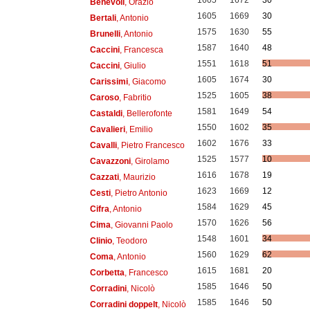
1605
1672
30
Benevoli
, Orazio
1605
1669
30
Bertali
, Antonio
1575
1630
55
Brunelli
, Antonio
1587
1640
48
Caccini
, Francesca
1551
1618
51
Caccini
, Giulio
1605
1674
30
Carissimi
, Giacomo
1525
1605
38
Caroso
, Fabritio
1581
1649
54
Castaldi
, Bellerofonte
1550
1602
35
Cavalieri
, Emilio
1602
1676
33
Cavalli
, Pietro Francesco
1525
1577
10
Cavazzoni
, Girolamo
1616
1678
19
Cazzati
, Maurizio
1623
1669
12
Cesti
, Pietro Antonio
1584
1629
45
Cifra
, Antonio
1570
1626
56
Cima
, Giovanni Paolo
1548
1601
34
Clinio
, Teodoro
1560
1629
62
Coma
, Antonio
1615
1681
20
Corbetta
, Francesco
1585
1646
50
Corradini
, Nicolò
1585
1646
50
Corradini doppelt
, Nicolò