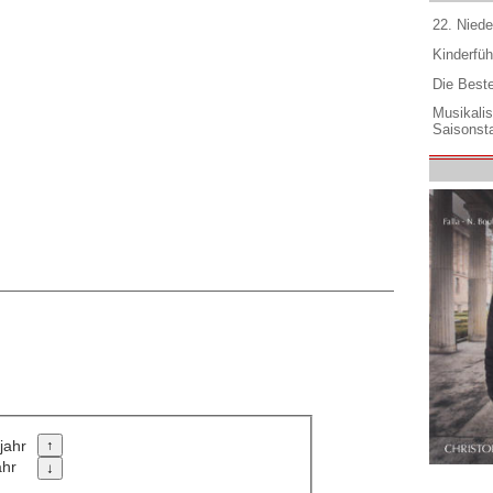
22. Niede
Kinderfüh
Die Best
Musikali
Saisonsta
jahr
ahr