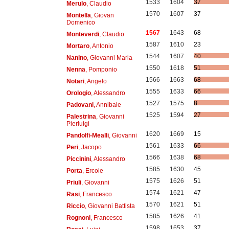
1533
1604
37
Merulo
, Claudio
1570
1607
37
Montella
, Giovan
Domenico
1567
1643
68
Monteverdi
, Claudio
1587
1610
23
Mortaro
, Antonio
1544
1607
40
Nanino
, Giovanni Maria
1550
1618
51
Nenna
, Pomponio
1566
1663
68
Notari
, Angelo
1555
1633
66
Orologio
, Alessandro
1527
1575
8
Padovani
, Annibale
1525
1594
27
Palestrina
, Giovanni
Pierluigi
1620
1669
15
Pandolfi-Mealli
, Giovanni
1561
1633
66
Peri
, Jacopo
1566
1638
68
Piccinini
, Alessandro
1585
1630
45
Porta
, Ercole
1575
1626
51
Priuli
, Giovanni
1574
1621
47
Rasi
, Francesco
1570
1621
51
Riccio
, Giovanni Battista
1585
1626
41
Rognoni
, Francesco
1598
1653
37