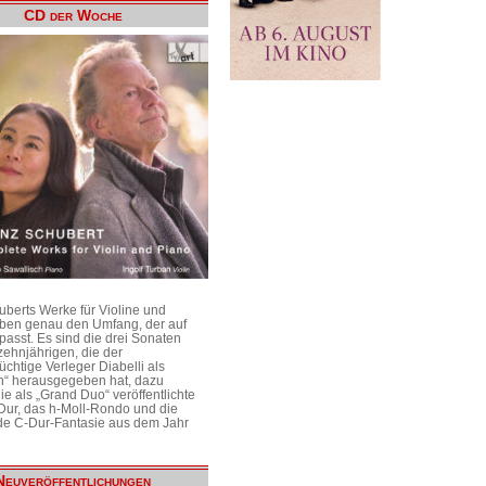
CD der Woche
uberts Werke für Violine und
aben genau den Umfang, der auf
passt. Es sind die drei Sonaten
ehnjährigen, die der
üchtige Verleger Diabelli als
n“ herausgegeben hat, dazu
e als „Grand Duo“ veröffentlichte
Dur, das h-Moll-Rondo und die
e C-Dur-Fantasie aus dem Jahr
Neuveröffentlichungen