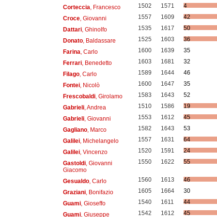
1502
1571
4
Corteccia
, Francesco
1557
1609
42
Croce
, Giovanni
1535
1617
50
Dattari
, Ghinolfo
1525
1603
36
Donato
, Baldassare
1600
1639
35
Farina
, Carlo
1603
1681
32
Ferrari
, Benedetto
1589
1644
46
Filago
, Carlo
1600
1647
35
Fontei
, Nicolò
1583
1643
52
Frescobaldi
, Girolamo
1510
1586
19
Gabrieli
, Andrea
1553
1612
45
Gabrieli
, Giovanni
1582
1643
53
Gagliano
, Marco
1557
1631
64
Galilei
, Michelangelo
1520
1591
24
Galilei
, Vincenzo
1550
1622
55
Gastoldi
, Giovanni
Giacomo
1560
1613
46
Gesualdo
, Carlo
1605
1664
30
Graziani
, Bonifazio
1540
1611
44
Guami
, Gioseffo
1542
1612
45
Guami
, Giuseppe