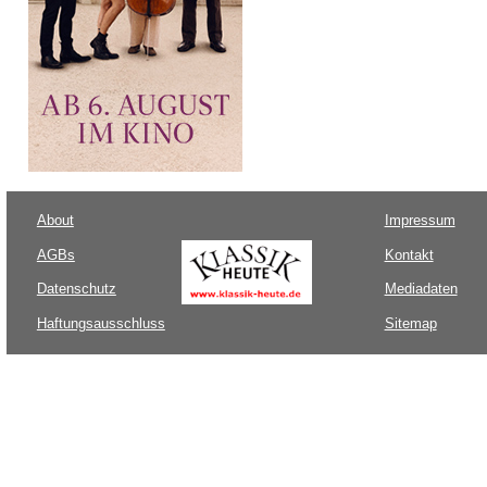
About
Impressum
AGBs
Kontakt
Datenschutz
Mediadaten
Haftungsausschluss
Sitemap