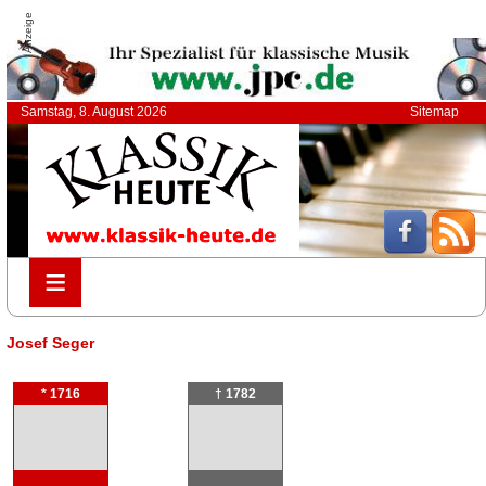
Anzeige
Samstag, 8. August 2026
Sitemap
≡
≡
Josef Seger
* 1716
† 1782