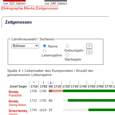
vor 310 Jahren
vor 244 Jahren
Diskographie
Werke
Zeitgenossen
Zeitgenossen
Länderauswahl / Sortieren
Name
Geburtsjahr
Lebensjahre
Sterbejahr
Spalte 4 = Lebensalter des Komponisten / Anzahl der
gemeinsamen Lebensjahre
*
†
J.
Josef Seger
1716
1782
66
1710
1720
1730
1740
1750
1760
1770
1
1709
1786
66
Benda
,
František
1722
1795
60
Benda
,
Georg Anton
1745
1819
37
Druschetzky
,
Georg