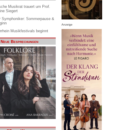
che Musikrat trauert um Prof.
ine Siegert
 Symphoniker: Sommerpause &
ginn
Anzeige
rrhein Musikfestivals beginnt
Neue Besprechungen