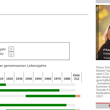
jahr
ahr
 der gemeinsamen Lebensjahre
Franz Sch
Klavier h
zwei CDs 
Eintr.
des Neunz
910
1920
1930
1940
1950
1960
1970
1980
312
geschäftst
„Sonatine
kommen di
Sonate A-
bedeutend
1827.