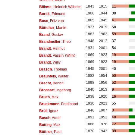
Wilhelmowitsch
1843
1915
11
Böhme
, Heinrich Wilhelm
1906
1944
38
Borck
, Edmund
1865
1945
41
Bose
, Fritz von
1927
2019
58
Böttcher
, Martin
1883
1963
59
Brand
, Gustav
1948
2012
37
Brandmüller
, Theo
1931
2001
54
Brandt
, Helmut
1869
1923
19
Brandt
, Vassily (Willy)
1869
1923
19
Brandt
, Willy
1945
2001
40
Brasch
, Thomas
1882
1954
50
Braunfels
, Walter
1898
1956
52
Brecht
, Bertolt
1840
1913
9
Bronsart
, Ingeborg
1838
1920
16
Bruch
, Max
1930
2023
55
Bruckmann
, Ferdinand
1846
1907
3
Brüll
, Ignaz
1891
1952
48
Busch
, Adolf
1888
1976
72
Butting
, Max
1870
1943
39
Büttner
, Paul