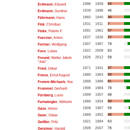
1896
1958
54
Erdmann
, Eduard
1939
1996
46
Erdmann
, Gunther
1860
1940
36
Fährmann
, Hans
1831
1911
7
Fink
, Christian
1891
1961
57
Finke
, Fidelio F.
1837
1926
22
Foerster
, Anton
1907
1987
78
Fortner
, Wolfgang
1922
2009
63
Foss
, Lukas
1926
2012
59
Freund
, Walter Jakob
"Joki"
1871
1941
37
Fried
, Oskar
1880
1963
59
Friese
, Ernst August
1888
1986
81
Fromm-Michaels
, Ilse
1906
1984
78
Frommel
, Gerhard
1909
1957
48
Fürnberg
, Louis
1886
1954
50
Furtwängler
, Wilhelm
1908
1967
59
Gaze
, Heino
1889
1952
48
Geier
, Oskar
1921
1984
63
Geißler
, Fritz
1909
2007
76
Genzmer
, Harald