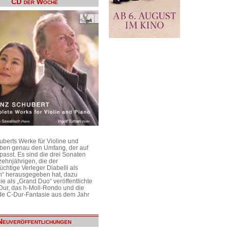
CD der Woche
uberts Werke für Violine und
aben genau den Umfang, der auf
passt. Es sind die drei Sonaten
ehnjährigen, die der
üchtige Verleger Diabelli als
n“ herausgegeben hat, dazu
e als „Grand Duo“ veröffentlichte
Dur, das h-Moll-Rondo und die
e C-Dur-Fantasie aus dem Jahr
Neuveröffentlichungen