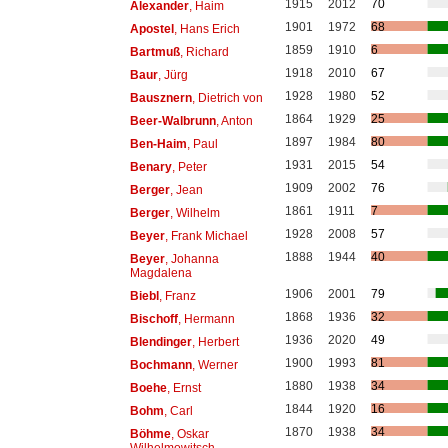
1915
2012
70
Alexander
, Haim
1901
1972
68
Apostel
, Hans Erich
1859
1910
6
Bartmuß
, Richard
1918
2010
67
Baur
, Jürg
1928
1980
52
Bausznern
, Dietrich von
1864
1929
25
Beer-Walbrunn
, Anton
1897
1984
80
Ben-Haim
, Paul
1931
2015
54
Benary
, Peter
1909
2002
76
Berger
, Jean
1861
1911
7
Berger
, Wilhelm
1928
2008
57
Beyer
, Frank Michael
1888
1944
40
Beyer
, Johanna
Magdalena
1906
2001
79
Biebl
, Franz
1868
1936
32
Bischoff
, Hermann
1936
2020
49
Blendinger
, Herbert
1900
1993
81
Bochmann
, Werner
1880
1938
34
Boehe
, Ernst
1844
1920
16
Bohm
, Carl
1870
1938
34
Böhme
, Oskar