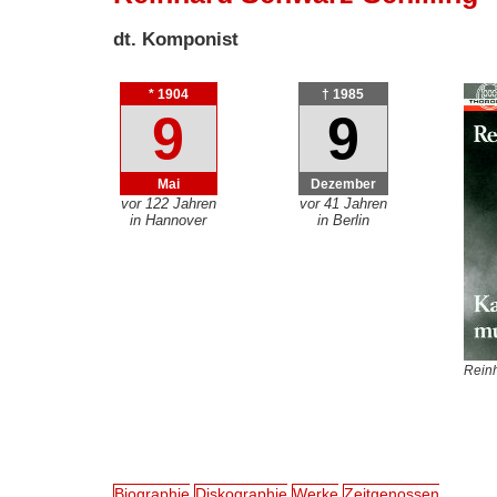
dt. Komponist
* 1904
† 1985
9
9
Mai
Dezember
vor 122 Jahren
vor 41 Jahren
in Hannover
in Berlin
Reinh
Biographie
Diskographie
Werke
Zeitgenossen