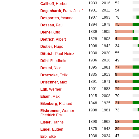
1933
2016
52
Callhoff
, Herbert
1931
2011
54
Degenhardt
, Franz Josef
1907
1993
78
Desportes
, Yvonne
1894
1979
75
Dessau
, Paul
1839
1905
1
Dienel
, Otto
1829
1908
4
Dietrich
, Albert
1908
1942
34
Distler
, Hugo
1930
2020
55
Dittrich
, Paul-Heinz
1936
2018
49
Döhl
, Friedhelm
1895
1981
77
Dostal
, Nico
1835
1913
9
Draeseke
, Felix
1891
1971
67
Drischner
, Max
1901
1983
79
Egk
, Werner
1915
2008
70
Eham
, Max
1848
1925
21
Eilenberg
, Richard
1908
1981
73
Eisbrenner
, Werner
Friedrich Emil
1898
1962
58
Eisler
, Hanns
1875
1943
39
Engel
, Eugen
1938
2024
47
Erb
, Elke