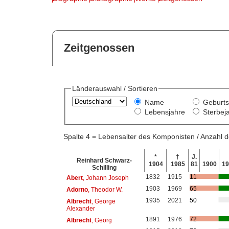
Zeitgenossen
Länderauswahl / Sortieren
Name
Geburts
Lebensjahre
Sterbej
Spalte 4 = Lebensalter des Komponisten / Anzahl
*
†
J.
Reinhard Schwarz-
1904
1985
81
1900
1
Schilling
1832
1915
11
Abert
, Johann Joseph
1903
1969
65
Adorno
, Theodor W.
1935
2021
50
Albrecht
, George
Alexander
1891
1976
72
Albrecht
, Georg