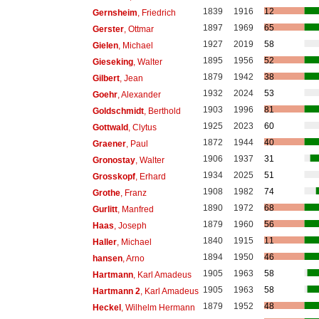
1839
1916
12
Gernsheim
, Friedrich
1897
1969
65
Gerster
, Ottmar
1927
2019
58
Gielen
, Michael
1895
1956
52
Gieseking
, Walter
1879
1942
38
Gilbert
, Jean
1932
2024
53
Goehr
, Alexander
1903
1996
81
Goldschmidt
, Berthold
1925
2023
60
Gottwald
, Clytus
1872
1944
40
Graener
, Paul
1906
1937
31
Gronostay
, Walter
1934
2025
51
Grosskopf
, Erhard
1908
1982
74
Grothe
, Franz
1890
1972
68
Gurlitt
, Manfred
1879
1960
56
Haas
, Joseph
1840
1915
11
Haller
, Michael
1894
1950
46
hansen
, Arno
1905
1963
58
Hartmann
, Karl Amadeus
1905
1963
58
Hartmann 2
, Karl Amadeus
1879
1952
48
Heckel
, Wilhelm Hermann