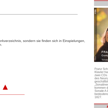
rkverzeichnis, sondern sie finden sich in Einspielungen,
n.
Franz Sch
Klavier h
zwei CDs 
des Neunz
geschäftst
▲
„Sonatine
kommen di
Sonate A-
bedeutend
1827.