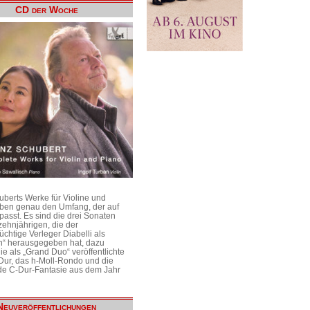
CD der Woche
uberts Werke für Violine und
aben genau den Umfang, der auf
passt. Es sind die drei Sonaten
ehnjährigen, die der
üchtige Verleger Diabelli als
n“ herausgegeben hat, dazu
e als „Grand Duo“ veröffentlichte
Dur, das h-Moll-Rondo und die
e C-Dur-Fantasie aus dem Jahr
Neuveröffentlichungen