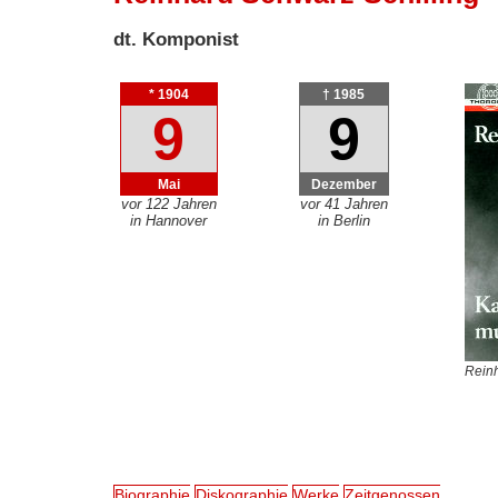
dt. Komponist
* 1904
† 1985
9
9
Mai
Dezember
vor 122 Jahren
vor 41 Jahren
in Hannover
in Berlin
Reinh
Biographie
Diskographie
Werke
Zeitgenossen