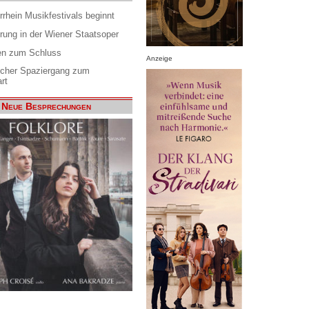
rrhein Musikfestivals beginnt
rung in der Wiener Staatsoper
en zum Schluss
Anzeige
scher Spaziergang zum
rt
Neue Besprechungen