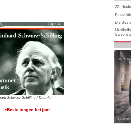
22. Niede
Kinderfüh
Die Best
Musikali
Saisonsta
ard Schwarz-Schilling / Thorofon
»Bestellungen bei jpc«