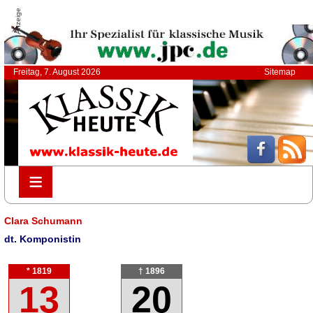
Anzeige
Freitag, 7. August 2026
Sitemap
≡
≡
Clara Schumann
dt. Komponistin
* 1819
† 1896
13
20