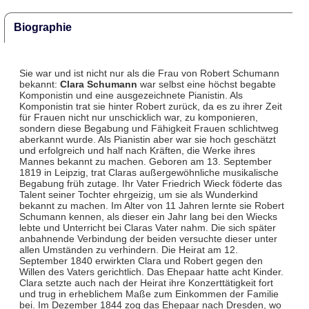
Biographie
Sie war und ist nicht nur als die Frau von Robert Schumann
bekannt:
Clara Schumann
war selbst eine höchst begabte
Komponistin und eine ausgezeichnete Pianistin. Als
Komponistin trat sie hinter Robert zurück, da es zu ihrer Zeit
für Frauen nicht nur unschicklich war, zu komponieren,
sondern diese Begabung und Fähigkeit Frauen schlichtweg
aberkannt wurde. Als Pianistin aber war sie hoch geschätzt
und erfolgreich und half nach Kräften, die Werke ihres
Mannes bekannt zu machen. Geboren am 13. September
1819 in Leipzig, trat Claras außergewöhnliche musikalische
Begabung früh zutage. Ihr Vater Friedrich Wieck föderte das
Talent seiner Tochter ehrgeizig, um sie als Wunderkind
bekannt zu machen. Im Alter von 11 Jahren lernte sie Robert
Schumann kennen, als dieser ein Jahr lang bei den Wiecks
lebte und Unterricht bei Claras Vater nahm. Die sich später
anbahnende Verbindung der beiden versuchte dieser unter
allen Umständen zu verhindern. Die Heirat am 12.
September 1840 erwirkten Clara und Robert gegen den
Willen des Vaters gerichtlich. Das Ehepaar hatte acht Kinder.
Clara setzte auch nach der Heirat ihre Konzerttätigkeit fort
und trug in erheblichem Maße zum Einkommen der Familie
bei. Im Dezember 1844 zog das Ehepaar nach Dresden, wo