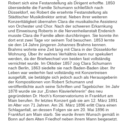
Robert sich eine Festanstellung als Dirigent erhoffte. 1850
übersiedelte die Familie Schumann schließlich nach
Düsseldorf, wo Robert die ersehnte Festanstellung als
Städtischer Musikdirektor antrat. Neben ihrer weiteren
Konzerttätigkeit übernahm Clara die musikalische Assistenz
von Orchester und Chor. Nach der schweren Erkarnkung
und Einweisung Roberts in die Nervenheilanstalt Endenich
musste Clara die Familie allein durchbringen. Sie konnte ihn
dort erst zwei Tage vor seinem Tod besuchen. 1853 lernte
sie den 14 Jahre jüngeren Johannes Brahms kennen.
Brahms wohnte eine Zeit lang mit Clara in der Düsseldorfer
Wohnung. Über ihr wahres Verhältnis kann nur spekuliert
werden, da der Briefwechsel von beiden fast vollständig
vernichtet wurde. Im Oktober 1857 zog Clara Schumann
nach Berlin, 1863 siedelte sie nach Baden-Baden über. Ihr
Leben war weiterhin fast vollständig mit Konzertreisen
ausgefüllt, sie betätigte sich jedoch auch als Herausgeberin
der Kompositionen von Robert Schumann und
veröffentlichte auch seine Schriften und Tagebücher. Im Jahr
1878 wurde sie zur „Ersten Klavierlehrerin“ des neu
gegründeten Dr. Hoch’s Konservatoriums in Frankfurt am
Main berufen. Ihr letztes Konzert gab sie am 12. März 1891
im Alter von 71 Jahren. Am 26. März 1896 erlitt Clara einen
Schlaganfall, an dessen Folgen sie am 20. Mai 1896 in
Frankfurt am Main starb. Sie wurde ihrem Wunsch gemäß in
Bonn auf dem Alten Friedhof neben ihrem Mann beigesetzt.