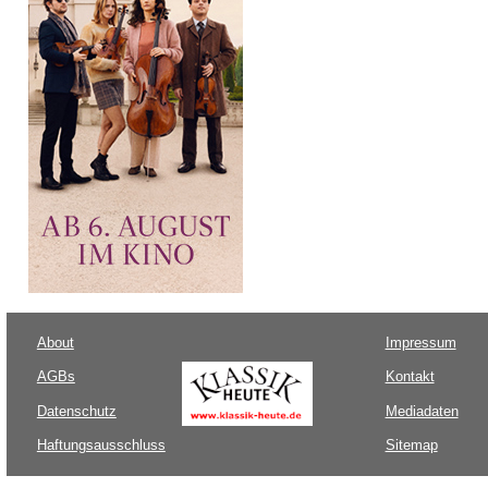
About
Impressum
AGBs
Kontakt
Datenschutz
Mediadaten
Haftungsausschluss
Sitemap