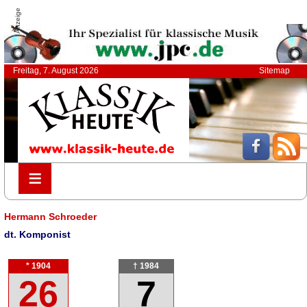
Anzeige
Freitag, 7. August 2026
Sitemap
≡
≡
Hermann Schroeder
dt. Komponist
* 1904
† 1984
26
7