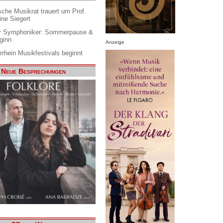
che Musikrat trauert um Prof.
ine Siegert
 Symphoniker: Sommerpause &
ginn
Anzeige
rrhein Musikfestivals beginnt
Neue Besprechungen