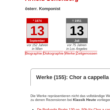
österr. Komponist
* 1874
† 1951
13
13
September
Juli
vor 152 Jahren
vor 75 Jahren
in Wien
in Los Angeles
Biographie
Diskographie
Werke
Zeitgenossen
Werke (155): Chor a cappella 
Die Werke repräsentieren nicht das vollständige We
zu denen Rezensionen bei
Klassik Heute
vorliege
De Profundis Psalm 130 op. 50b für Chor a ca