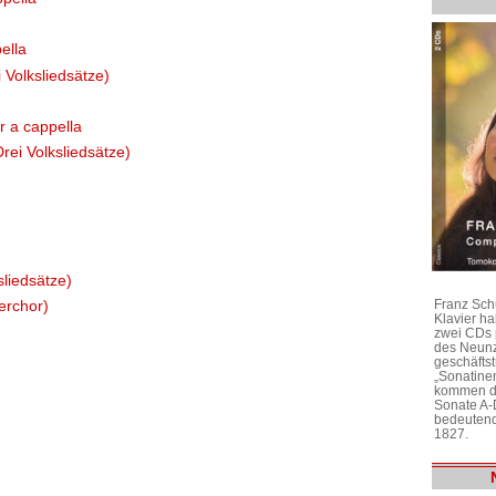
ella
 Volksliedsätze)
r a cappella
Drei Volksliedsätze)
sliedsätze)
Franz Sch
erchor)
Klavier h
zwei CDs 
des Neunz
geschäftst
„Sonatine
kommen di
Sonate A-
bedeutend
1827.