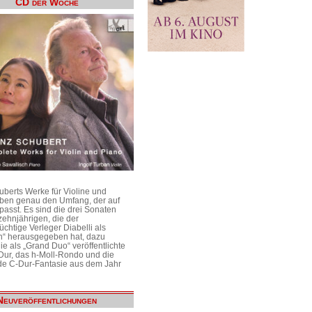
CD der Woche
uberts Werke für Violine und
aben genau den Umfang, der auf
passt. Es sind die drei Sonaten
ehnjährigen, die der
üchtige Verleger Diabelli als
n“ herausgegeben hat, dazu
e als „Grand Duo“ veröffentlichte
Dur, das h-Moll-Rondo und die
e C-Dur-Fantasie aus dem Jahr
Neuveröffentlichungen