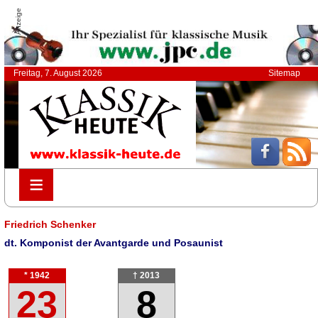
Anzeige
Freitag, 7. August 2026
Sitemap
≡
≡
Friedrich Schenker
dt. Komponist der Avantgarde und Posaunist
* 1942
† 2013
23
8