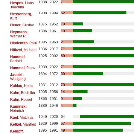
1938
2022
71
Hespos
, Hans-
Joachim
1908
1994
52
Hessenberg
,
Kurt
1875
1952
10
Heuer
, Gustav
1896
1961
19
Heymann
,
Werner R.
1895
1963
21
Hindemith
, Paul
1936
2017
71
Höltzel
, Michael
1925
2002
60
Hummel
,
Bertold
1939
2022
71
Hummel
, Franz
1894
1972
30
Jacobi
,
Wolfgang
1931
2012
70
Kahlau
, Heinz
1905
1956
14
Kahn
, Erich Itor
1865
1951
9
Kahn
, Robert
1886
1946
4
Kaminski
,
Heinrich
1949
2020
64
Kaul
, Matthias
1929
1999
57
Kelkel
, Manfred
1895
1991
49
Kempff
,