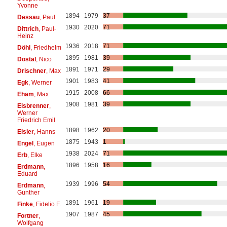
Yvonne
1894
1979
37
Dessau
, Paul
1930
2020
71
Dittrich
, Paul-
Heinz
1936
2018
71
Döhl
, Friedhelm
1895
1981
39
Dostal
, Nico
1891
1971
29
Drischner
, Max
1901
1983
41
Egk
, Werner
1915
2008
66
Eham
, Max
1908
1981
39
Eisbrenner
,
Werner
Friedrich Emil
1898
1962
20
Eisler
, Hanns
1875
1943
1
Engel
, Eugen
1938
2024
71
Erb
, Elke
1896
1958
16
Erdmann
,
Eduard
1939
1996
54
Erdmann
,
Gunther
1891
1961
19
Finke
, Fidelio F.
1907
1987
45
Fortner
,
Wolfgang