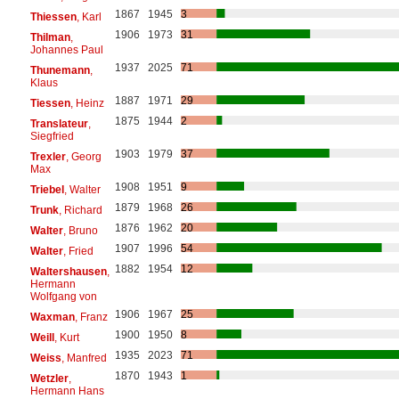
1867
1945
3
Thiessen
, Karl
1906
1973
31
Thilman
,
Johannes Paul
1937
2025
71
Thunemann
,
Klaus
1887
1971
29
Tiessen
, Heinz
1875
1944
2
Translateur
,
Siegfried
1903
1979
37
Trexler
, Georg
Max
1908
1951
9
Triebel
, Walter
1879
1968
26
Trunk
, Richard
1876
1962
20
Walter
, Bruno
1907
1996
54
Walter
, Fried
1882
1954
12
Waltershausen
,
Hermann
Wolfgang von
1906
1967
25
Waxman
, Franz
1900
1950
8
Weill
, Kurt
1935
2023
71
Weiss
, Manfred
1870
1943
1
Wetzler
,
Hermann Hans