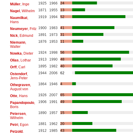
1925
1966
24
Müller
, Inge
1871
1955
13
Nagel
, Wilhelm
1919
1994
52
Naumilkat
,
Hans
1900
1983
41
Neumeyer
, Fritz
1891
1973
31
Nick
, Edmund
1876
1953
11
Niemann
,
Walter
1924
1998
56
Nowka
, Dieter
1913
1990
48
Olias
, Lothar
1895
1982
40
Orff
, Carl
1944
2006
62
Ostendorf
,
Jens-Peter
1864
1946
4
Othegraven
,
August von
1926
2007
65
Otte
, Hans
1906
1991
49
Papandopoulo
,
Boris
1890
1957
15
Petersen
,
Wilhelm
1881
1962
20
Petri
, Egon
1912
1985
43
Petzold
,