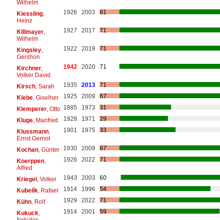
Wilhelm
1926
2003
61
Kiessling
,
Heinz
1927
2017
71
Killmayer
,
Wilhelm
1922
2019
71
Kingsley
,
Gershon
1942
2020
71
Kirchner
,
Volker David
1935
2013
71
Kirsch
, Sarah
1925
2009
67
Klebe
, Giselher
1885
1973
31
Klemperer
, Otto
1928
1971
29
Kluge
, Manfred
1901
1975
33
Klussmann
,
Ernst Gernot
1930
2009
67
Kochan
, Günter
1926
2022
71
Koerppen
,
Alfred
1943
2003
60
Kriegel
, Volker
1914
1996
54
Kubelík
, Rafael
1929
2022
71
Kühn
, Rolf
1914
2001
59
Kukuck
,
Felicitas