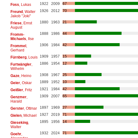
1922
2009
67
Foss
, Lukas
1926
2012
70
Freund
, Walter
Jakob "Joki"
1880
1963
21
Friese
, Ernst
August
1888
1986
44
Fromm-
Michaels
, Ilse
1906
1984
42
Frommel
,
Gerhard
1909
1957
15
Fürnberg
, Louis
1886
1954
12
Furtwängler
,
Wilhelm
1908
1967
25
Gaze
, Heino
1889
1952
10
Geier
, Oskar
1921
1984
42
Geißler
, Fritz
1909
2007
65
Genzmer
,
Harald
1897
1969
27
Gerster
, Ottmar
1927
2019
71
Gielen
, Michael
1895
1956
14
Gieseking
,
Walter
1932
2024
71
Goehr
,