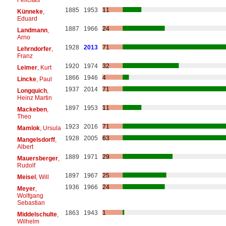
1885
1953
11
Künneke
,
Eduard
1887
1966
24
Landmann
,
Arno
1928
2013
71
Lehrndorfer
,
Franz
1920
1974
32
Leimer
, Kurt
1866
1946
4
Lincke
, Paul
1937
2014
71
Longquich
,
Heinz Martin
1897
1953
11
Mackeben
,
Theo
1923
2016
71
Mamlok
, Ursula
1928
2005
63
Mangelsdorff
,
Albert
1889
1971
29
Mauersberger
,
Rudolf
1897
1967
25
Meisel
, Will
1936
1966
24
Meyer
,
Wolfgang
Sebastian
1863
1943
1
Middelschulte
,
Wilhelm