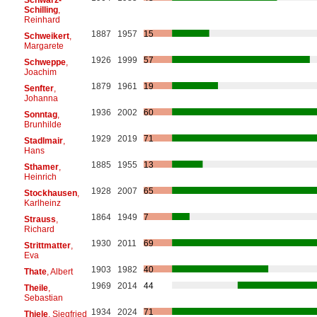
Schilling
,
Reinhard
1887
1957
15
Schweikert
,
Margarete
1926
1999
57
Schweppe
,
Joachim
1879
1961
19
Senfter
,
Johanna
1936
2002
60
Sonntag
,
Brunhilde
1929
2019
71
Stadlmair
,
Hans
1885
1955
13
Sthamer
,
Heinrich
1928
2007
65
Stockhausen
,
Karlheinz
1864
1949
7
Strauss
,
Richard
1930
2011
69
Strittmatter
,
Eva
1903
1982
40
Thate
, Albert
1969
2014
44
Theile
,
Sebastian
1934
2024
71
Thiele
, Siegfried