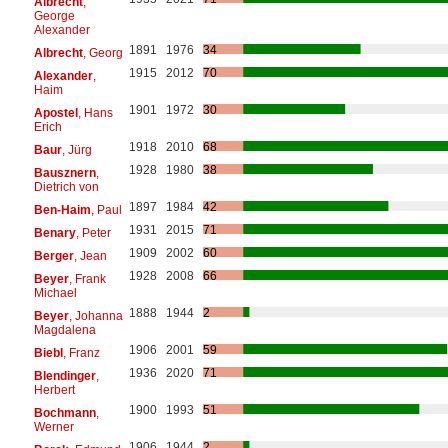
Albrecht
,
George
Alexander
1891
1976
34
Albrecht
, Georg
1915
2012
70
Alexander
,
Haim
1901
1972
30
Apostel
, Hans
Erich
1918
2010
68
Baur
, Jürg
1928
1980
38
Bausznern
,
Dietrich von
1897
1984
42
Ben-Haim
, Paul
1931
2015
71
Benary
, Peter
1909
2002
60
Berger
, Jean
1928
2008
66
Beyer
, Frank
Michael
1888
1944
2
Beyer
, Johanna
Magdalena
1906
2001
59
Biebl
, Franz
1936
2020
71
Blendinger
,
Herbert
1900
1993
51
Bochmann
,
Werner
1906
1944
2