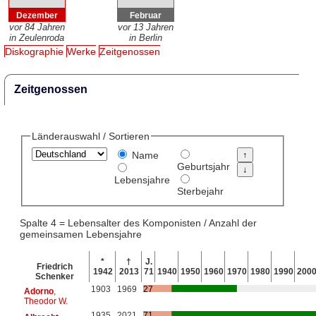
Dezember
Februar
vor 84 Jahren
vor 13 Jahren
in Zeulenroda
in Berlin
Diskographie
Werke
Zeitgenossen
Zeitgenossen
Länderauswahl / Sortieren
Name
Geburtsjahr
Lebensjahre
Sterbejahr
Spalte 4 = Lebensalter des Komponisten / Anzahl der
gemeinsamen Lebensjahre
*
†
J.
Friedrich
1942
2013
71
1940
1950
1960
1970
1980
1990
200
Schenker
1903
1969
27
Adorno
,
Theodor W.
1935
2021
71