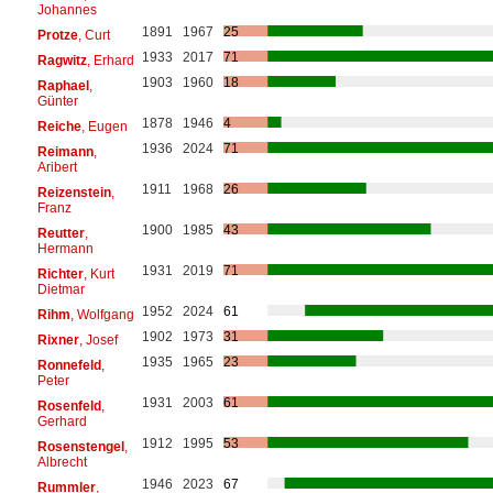
Johannes
1891
1967
25
Protze
, Curt
1933
2017
71
Ragwitz
, Erhard
1903
1960
18
Raphael
,
Günter
1878
1946
4
Reiche
, Eugen
1936
2024
71
Reimann
,
Aribert
1911
1968
26
Reizenstein
,
Franz
1900
1985
43
Reutter
,
Hermann
1931
2019
71
Richter
, Kurt
Dietmar
1952
2024
61
Rihm
, Wolfgang
1902
1973
31
Rixner
, Josef
1935
1965
23
Ronnefeld
,
Peter
1931
2003
61
Rosenfeld
,
Gerhard
1912
1995
53
Rosenstengel
,
Albrecht
1946
2023
67
Rummler
,