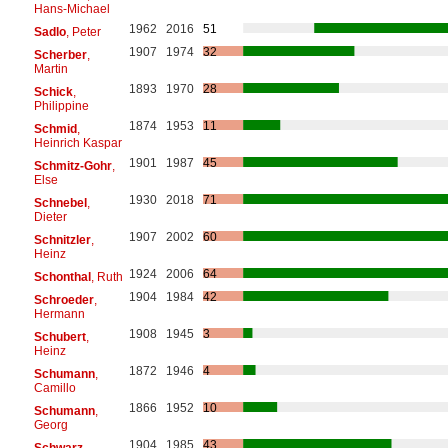
Hans-Michael
1962
2016
51
Sadlo
, Peter
1907
1974
32
Scherber
,
Martin
1893
1970
28
Schick
,
Philippine
1874
1953
11
Schmid
,
Heinrich Kaspar
1901
1987
45
Schmitz-Gohr
,
Else
1930
2018
71
Schnebel
,
Dieter
1907
2002
60
Schnitzler
,
Heinz
1924
2006
64
Schonthal
, Ruth
1904
1984
42
Schroeder
,
Hermann
1908
1945
3
Schubert
,
Heinz
1872
1946
4
Schumann
,
Camillo
1866
1952
10
Schumann
,
Georg
1904
1985
43
Schwarz-