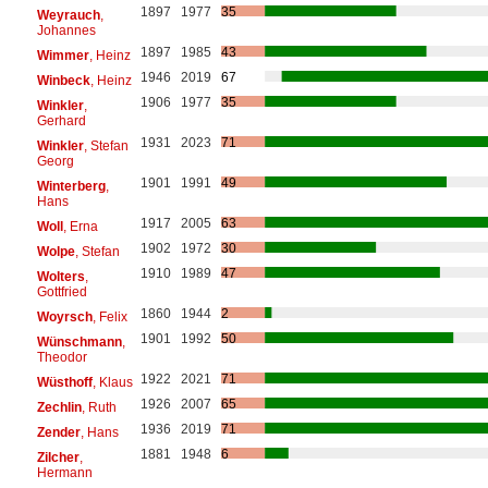
1897
1977
35
Weyrauch
,
Johannes
1897
1985
43
Wimmer
, Heinz
1946
2019
67
Winbeck
, Heinz
1906
1977
35
Winkler
,
Gerhard
1931
2023
71
Winkler
, Stefan
Georg
1901
1991
49
Winterberg
,
Hans
1917
2005
63
Woll
, Erna
1902
1972
30
Wolpe
, Stefan
1910
1989
47
Wolters
,
Gottfried
1860
1944
2
Woyrsch
, Felix
1901
1992
50
Wünschmann
,
Theodor
1922
2021
71
Wüsthoff
, Klaus
1926
2007
65
Zechlin
, Ruth
1936
2019
71
Zender
, Hans
1881
1948
6
Zilcher
,
Hermann