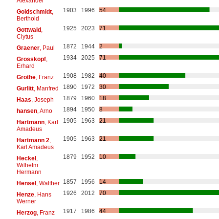
Alexander
1903
1996
54
Goldschmidt
,
Berthold
1925
2023
71
Gottwald
,
Clytus
1872
1944
2
Graener
, Paul
1934
2025
71
Grosskopf
,
Erhard
1908
1982
40
Grothe
, Franz
1890
1972
30
Gurlitt
, Manfred
1879
1960
18
Haas
, Joseph
1894
1950
8
hansen
, Arno
1905
1963
21
Hartmann
, Karl
Amadeus
1905
1963
21
Hartmann 2
,
Karl Amadeus
1879
1952
10
Heckel
,
Wilhelm
Hermann
1857
1956
14
Hensel
, Walther
1926
2012
70
Henze
, Hans
Werner
1917
1986
44
Herzog
, Franz