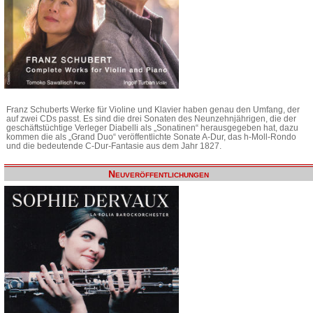
Franz Schuberts Werke für Violine und Klavier haben genau den Umfang, der
auf zwei CDs passt. Es sind die drei Sonaten des Neunzehnjährigen, die der
geschäftstüchtige Verleger Diabelli als „Sonatinen“ herausgegeben hat, dazu
kommen die als „Grand Duo“ veröffentlichte Sonate A-Dur, das h-Moll-Rondo
und die bedeutende C-Dur-Fantasie aus dem Jahr 1827.
Neuveröffentlichungen