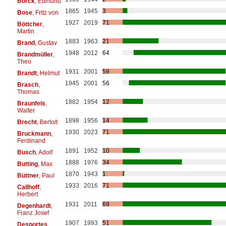
Borck
, Edmund
1865
1945
3
Bose
, Fritz von
1927
2019
71
Böttcher
,
Martin
1883
1963
21
Brand
, Gustav
1948
2012
64
Brandmüller
,
Theo
1931
2001
59
Brandt
, Helmut
1945
2001
56
Brasch
,
Thomas
1882
1954
12
Braunfels
,
Walter
1898
1956
14
Brecht
, Bertolt
1930
2023
71
Bruckmann
,
Ferdinand
1891
1952
10
Busch
, Adolf
1888
1976
34
Butting
, Max
1870
1943
1
Büttner
, Paul
1933
2016
71
Callhoff
,
Herbert
1931
2011
69
Degenhardt
,
Franz Josef
1907
1993
51
Desportes
,