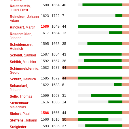
1590
1654
40
Rautenstein
,
Julius Ernst
1623
1722
7
Reincken
, Johann
Adam
1586
1649
44
Rinckart
, Martin
1617
1684
13
Rosenmüller
,
Johann
1595
1663
35
Scheidemann
,
Heinrich
1587
1654
43
Scheidt
, Samuel
1592
1667
38
Schildt
, Melchior
1582
1637
44
Schimmelpfennig
,
Georg
1585
1672
44
Schütz
, Heinrich
1622
1683
8
Sebastiani
,
Johann
1599
1663
31
Selle
, Thomas
1616
1685
14
Siebenhaar
,
Malachias
1586
1666
44
Siefert
, Paul
1560
1616
30
Steffens
, Johann
1593
1635
37
Steigleder
,