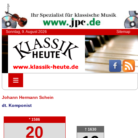
Anzeige
Sonntag, 9. August 2026
Sitemap
≡
≡
Johann Hermann Schein
dt. Komponist
* 1586
20
† 1630