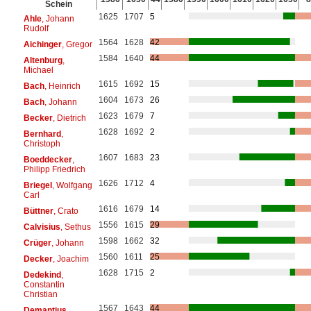
Schein
1625
1707
5
Ahle
, Johann
Rudolf
1564
1628
42
Aichinger
, Gregor
1584
1640
44
Altenburg
,
Michael
1615
1692
15
Bach
, Heinrich
1604
1673
26
Bach
, Johann
1623
1679
7
Becker
, Dietrich
1628
1692
2
Bernhard
,
Christoph
1607
1683
23
Boeddecker
,
Philipp Friedrich
1626
1712
4
Briegel
, Wolfgang
Carl
1616
1679
14
Büttner
, Crato
1556
1615
29
Calvisius
, Sethus
1598
1662
32
Crüger
, Johann
1560
1611
25
Decker
, Joachim
1628
1715
2
Dedekind
,
Constantin
Christian
1567
1643
44
Demantius
,