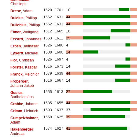
Christoph
1620
1701
10
Drese
, Adam
1562
1631
44
Dulcius
, Philipp
1562
1631
44
Dulichius
, Philipp
1612
1665
18
Ebner
, Wolfgang
1553
1611
25
Eccard
, Johannes
1626
1686
4
Erben
, Balthasar
1580
1600
14
Eysertt
, Michael
1626
1697
4
Flor
, Christian
1616
1673
14
Förster
, Kaspar
1579
1639
44
Franck
, Melchior
1616
1667
14
Froberger
,
Johann Jakob
1555
1613
27
Gesius
,
Bartholomäus
1585
1655
44
Grabbe
, Johann
1593
1637
37
Grimm
, Heinrich
1559
1625
39
Gumpelzhaimer
,
Adam
1574
1627
41
Hakenberger
,
Andreas