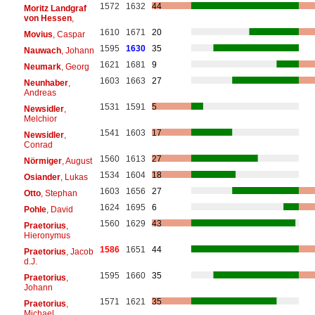
1572
1632
44
Moritz Landgraf
von Hessen
,
1610
1671
20
Movius
, Caspar
1595
1630
35
Nauwach
, Johann
1621
1681
9
Neumark
, Georg
1603
1663
27
Neunhaber
,
Andreas
1531
1591
5
Newsidler
,
Melchior
1541
1603
17
Newsidler
,
Conrad
1560
1613
27
Nörmiger
, August
1534
1604
18
Osiander
, Lukas
1603
1656
27
Otto
, Stephan
1624
1695
6
Pohle
, David
1560
1629
43
Praetorius
,
Hieronymus
1586
1651
44
Praetorius
, Jacob
d.J.
1595
1660
35
Praetorius
,
Johann
1571
1621
35
Praetorius
,
Michael