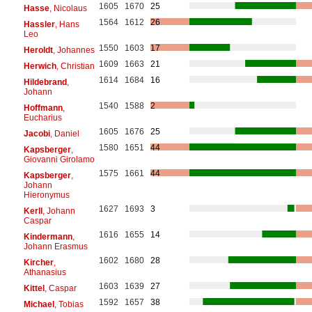
1605
1670
25
Hasse
, Nicolaus
1564
1612
26
Hassler
, Hans
Leo
1550
1603
17
Heroldt
, Johannes
1609
1663
21
Herwich
, Christian
1614
1684
16
Hildebrand
,
Johann
1540
1588
2
Hoffmann
,
Eucharius
1605
1676
25
Jacobi
, Daniel
1580
1651
44
Kapsberger
,
Giovanni Girolamo
1575
1661
44
Kapsberger
,
Johann
Hieronymus
1627
1693
3
Kerll
, Johann
Caspar
1616
1655
14
Kindermann
,
Johann Erasmus
1602
1680
28
Kircher
,
Athanasius
1603
1639
27
Kittel
, Caspar
1592
1657
38
Michael
, Tobias