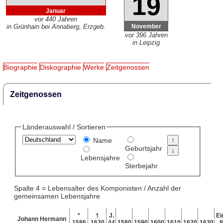
19
Januar
vor 440 Jahren
November
in Grünhain bei Annaberg, Erzgeb.
vor 396 Jahren
in Leipzig
Biographie
Diskographie
Werke
Zeitgenossen
Zeitgenossen
Länderauswahl / Sortieren
Name
Geburtsjahr
Lebensjahre
Sterbejahr
Spalte 4 = Lebensalter des Komponisten / Anzahl der
gemeinsamen Lebensjahre
*
†
J.
Ei
Johann Hermann
1586
1630
44
1580
1590
1600
1610
1620
1630