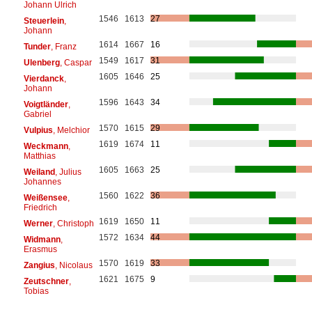
Johann Ulrich
1546
1613
27
Steuerlein
,
Johann
1614
1667
16
Tunder
, Franz
1549
1617
31
Ulenberg
, Caspar
1605
1646
25
Vierdanck
,
Johann
1596
1643
34
Voigtländer
,
Gabriel
1570
1615
29
Vulpius
, Melchior
1619
1674
11
Weckmann
,
Matthias
1605
1663
25
Weiland
, Julius
Johannes
1560
1622
36
Weißensee
,
Friedrich
1619
1650
11
Werner
, Christoph
1572
1634
44
Widmann
,
Erasmus
1570
1619
33
Zangius
, Nicolaus
1621
1675
9
Zeutschner
,
Tobias