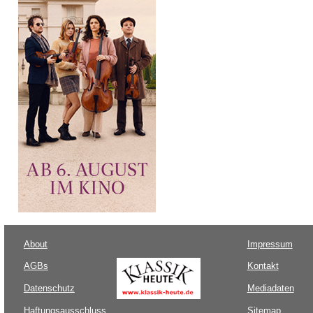
About
Impressum
AGBs
Kontakt
Datenschutz
Mediadaten
Haftungsausschluss
Sitemap