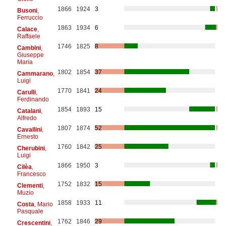
1866
1924
3
Busoni
,
Ferruccio
1863
1934
6
Calace
,
Raffaele
1746
1825
8
Cambini
,
Giuseppe
Maria
1802
1854
37
Cammarano
,
Luigi
1770
1841
24
Carulli
,
Ferdinando
1854
1893
15
Catalani
,
Alfredo
1807
1874
52
Cavallini
,
Ernesto
1760
1842
25
Cherubini
,
Luigi
1866
1950
3
Cilèa
,
Francesco
1752
1832
15
Clementi
,
Muzio
1858
1933
11
Costa
, Mario
Pasquale
1762
1846
29
Crescentini
,