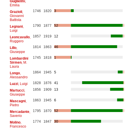
Guglielmi
,
Emilia
1746
1820
3
Grazioli
,
Giovanni
Battista
1790
1877
52
Legnani
,
Luigi
1857
1919
12
Leoncavallo
,
Ruggero
1814
1863
46
Lillo
,
Giuseppe
1745
1818
1
Lombardini
Sirmen
, M.
Laura
1864
1945
5
Longo
,
Alessandro
1828
1876
41
Luzzi
, Luigi
1856
1909
13
Martucci
,
Giuseppe
1863
1945
6
Mascagni
,
Pietro
1795
1870
52
Mercadante
,
Saverio
1774
1847
30
Molino
,
Francesco