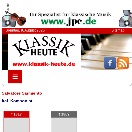
Anzeige
Sonntag, 9. August 2026
Sitemap
≡
≡
Salvatore Sarmiento
ital. Komponist
* 1817
† 1869