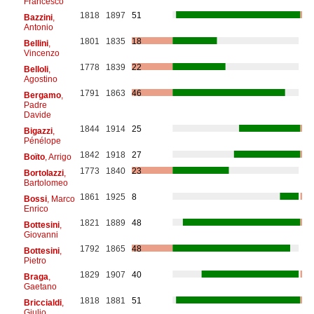
Francesco
1818
1897
51
Bazzini
,
Antonio
1801
1835
18
Bellini
,
Vincenzo
1778
1839
22
Belloli
,
Agostino
1791
1863
46
Bergamo
,
Padre
Davide
1844
1914
25
Bigazzi
,
Pénélope
1842
1918
27
Boïto
, Arrigo
1773
1840
23
Bortolazzi
,
Bartolomeo
1861
1925
8
Bossi
, Marco
Enrico
1821
1889
48
Bottesini
,
Giovanni
1792
1865
48
Bottesini
,
Pietro
1829
1907
40
Braga
,
Gaetano
1818
1881
51
Briccialdi
,
Giulio