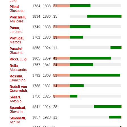
Luigi
1784
1838
21
Pilotti
,
Giuseppe
1834
1886
35
Ponchielli
,
Amilcare
1749
1838
21
Ponte
,
Lorenzo
1762
1830
13
Portugal
,
Marcos
1858
1924
11
Puccini
,
Giacomo
1805
1859
42
Ricci
, Luigi
1757
1841
24
Rolla
,
Alessandro
1792
1868
51
Rossini
,
Gioachino
1788
1831
14
Rudolf von
Österreich
,
1750
1825
8
Salieri
,
Antonio
1841
1914
28
Sgambati
,
Giovanni
1857
1928
12
Simonetti
,
Achille