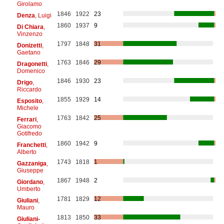
Girolamo
1846
1922
23
Denza
, Luigi
1860
1937
9
Di Chiara
,
Vinzenzo
1797
1848
31
Donizetti
,
Gaetano
1763
1846
29
Dragonetti
,
Domenico
1846
1930
23
Drigo
,
Riccardo
1855
1929
14
Esposito
,
Michele
1763
1842
25
Ferrari
,
Giacomo
Gotifredo
1860
1942
9
Franchetti
,
Alberto
1743
1818
1
Gazzaniga
,
Giuseppe
1867
1948
2
Giordano
,
Umberto
1781
1829
12
Giuliani
,
Mauro
1813
1850
33
Giuliani-