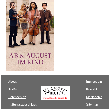
About
Impressum
AGBs
Kontakt
Datenschutz
Mediadaten
Haftungsausschluss
Sitemap