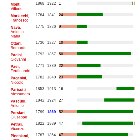
1868
1922
1
Monti
,
Vittorio
1784
1841
24
Morlacchi
,
Francesco
1775
1826
9
Nava
,
Antonio
Maria
1736
1827
10
Ottani
,
Bernardo
1792
1867
50
Pacini
,
Giovanni
1771
1839
22
Paër
,
Ferdinando
1782
1840
23
Paganini
,
Niccolò
1853
1913
16
Parisotti
,
Alessandro
1842
1924
27
Pasculli
,
Antonio
1799
1869
52
Persiani
,
Giuseppe
1822
1889
47
Petrali
,
Vicenzo
1787
1864
47
Picchianti
,