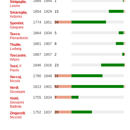
1868
1944
1
Sinigaglia
,
Leone
1854
1929
15
Smareglia
,
Antonio
1774
1851
34
Spontini
,
Gaspare
1864
1934
5
Tasca
,
Pierantonio
1861
1907
8
Thuille
,
Ludwig
1867
1957
2
Toscanini
,
Arturo
1846
1916
23
Tosti
, F.
Paolo
1790
1848
31
Vaccaj
,
Nicola
1813
1901
52
Verdi
,
Giuseppe
1755
1824
7
Viotti
,
Giovanni
Battista
1752
1837
20
Zingarelli
,
Niccolò