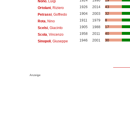
1924
1990
19
Nono
, Luigi
1926
2014
43
Ortolani
, Riziero
1904
2003
32
Petrassi
, Goffredo
1911
1979
8
Rota
, Nino
1905
1988
17
Scelsi
, Giacinto
1958
2011
40
Scola
, Vincenzo
1946
2001
30
Sinopoli
, Giuseppe
Anzeige