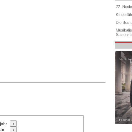
22. Niede
Kinderfüh
Die Best
Musikali
Saisonsta
jahr
ahr