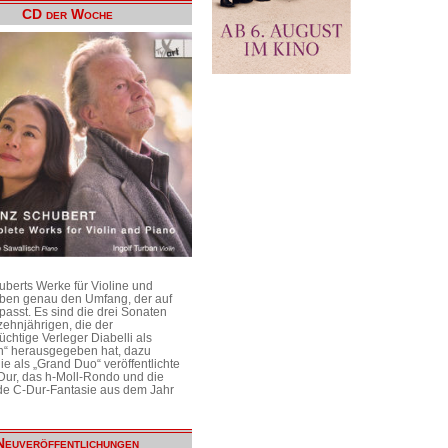
CD der Woche
uberts Werke für Violine und
aben genau den Umfang, der auf
passt. Es sind die drei Sonaten
ehnjährigen, die der
üchtige Verleger Diabelli als
n“ herausgegeben hat, dazu
e als „Grand Duo“ veröffentlichte
Dur, das h-Moll-Rondo und die
e C-Dur-Fantasie aus dem Jahr
Neuveröffentlichungen