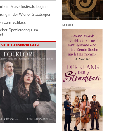
rrhein Musikfestivals beginnt
rung in der Wiener Staatsoper
en zum Schluss
Anzeige
scher Spaziergang zum
rt
Neue Besprechungen