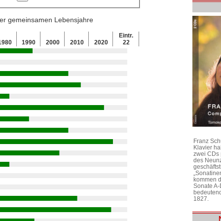
 der gemeinsamen Lebensjahre
Eintr.
1980
1990
2000
2010
2020
22
Franz Sch
Klavier h
zwei CDs 
des Neunz
geschäftst
„Sonatine
kommen di
Sonate A-
bedeutend
1827.