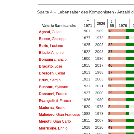
Spalte 4 = Lebensalter des Komponisten / Anzahl
*
J.
2026
Valerio Sannicandro
1971
55
1970
1901
1989
18
Agosti
, Guido
1877
1973
2
Becce
, Giuseppe
1925
2003
32
Berio
, Luciano
1922
2008
37
Bibalo
, Antonio
1900
1980
9
Bonagura
, Enzio
1915
2017
46
Bragato
, José
1913
1988
17
Bresgen
, Cesar
1921
2003
32
Bruni
, Sergio
1931
2021
50
Bussotti
, Sylvano
1927
2000
29
Donatoni
, Franco
1926
1980
9
Evangelisti
, Franco
1920
1973
2
Maderna
, Bruno
1882
1973
2
Malipiero
, Gian Franceso
1911
2007
36
Menotti
, Gian Carlo
1928
2020
49
Morricone
, Ennio