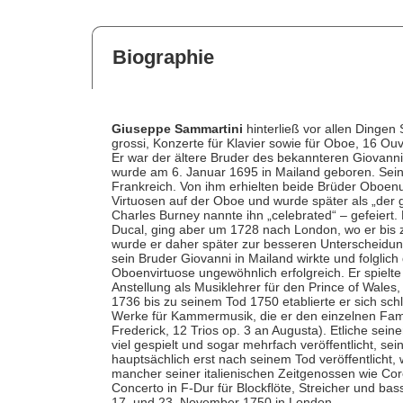
Biographie
Giuseppe Sammartini
hinterließ vor allen Dingen 
grossi, Konzerte für Klavier sowie für Oboe, 16 Ouv
Er war der ältere Bruder des bekannteren Giovanni 
wurde am 6. Januar 1695 in Mailand geboren. Sein 
Frankreich. Von ihm erhielten beide Brüder Oboenu
Virtuosen auf der Oboe und wurde später als „der g
Charles Burney nannte ihn „celebrated“ – gefeiert
Ducal, ging aber um 1728 nach London, wo er bis 
wurde er daher später zur besseren Unterscheidun
sein Bruder Giovanni in Mailand wirkte und folglic
Oboenvirtuose ungewöhnlich erfolgreich. Er spielte
Anstellung als Musiklehrer für den Prince of Wales
1736 bis zu seinem Tod 1750 etablierte er sich schl
Werke für Kammermusik, die er den einzelnen Fami
Frederick, 12 Trios op. 3 an Augusta). Etliche se
viel gespielt und sogar mehrfach veröffentlicht, s
hauptsächlich erst nach seinem Tod veröffentlicht,
mancher seiner italienischen Zeitgenossen wie Core
Concerto in F-Dur für Blockflöte, Streicher und b
17. und 23. November 1750 in London.