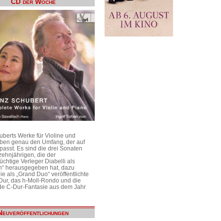
CD der Woche
uberts Werke für Violine und
aben genau den Umfang, der auf
passt. Es sind die drei Sonaten
ehnjährigen, die der
üchtige Verleger Diabelli als
n“ herausgegeben hat, dazu
e als „Grand Duo“ veröffentlichte
Dur, das h-Moll-Rondo und die
e C-Dur-Fantasie aus dem Jahr
Neuveröffentlichungen