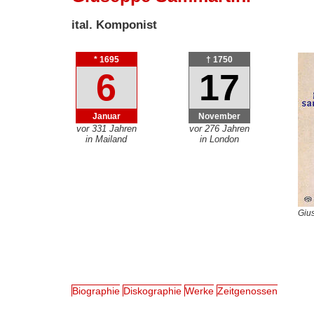
ital. Komponist
* 1695
† 1750
6
17
Januar
November
vor 331 Jahren
vor 276 Jahren
in Mailand
in London
Giu
Biographie
Diskographie
Werke
Zeitgenossen