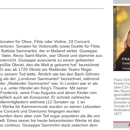
Sonaten für Oboe, Flöte oder Violine, 24 Concerti
ertüren, Sonaten für Violoncello sowie Duette für Flöte.
Battista Sammartini, der in Mailand wirkte. Giuseppe
Vater, Alexis Saint-Martin, war Oboist und stammte aus
nterricht. Giuseppe avancierte zu einem gefeierten
rößte Oboist, den die Welt je gekannt hat“ bezeichnet.
. Er war ab 1720 Oboist am Mailänder Teatro Regio
zu seinem Tod lebte. Ähnlich wie bei den Bach-Söhnen
g als der „Londoner Sammartini“ bezeichnet, während
Franz Sch
h der „Mailänder Sammartini“ war. In London war er als
Klavier h
zwei CDs 
 u.a. unter Händel am King's Theatre. Mit seiner
des Neunz
, Frederick, seine Frau Augusta und deren Kinder von
geschäftst
ießlich auch als Komponist. Er schrieb zahlreiche
„Sonatine
lienmitgliedern widmete (12 Sonaten op. 1 an
kommen di
Sonate A-
iner Werke für Kammermusik wurden zu seinen Lebzeiten
bedeutend
eine Concerti und Overtures hingegen wurden
1827.
 wurden dann aber zum Teil sogar populärer als die von
lli. Eines seiner bis heute bekanntesten Werke ist das
asso continuo. Giuseppe Sammrtini starb zwischen dem