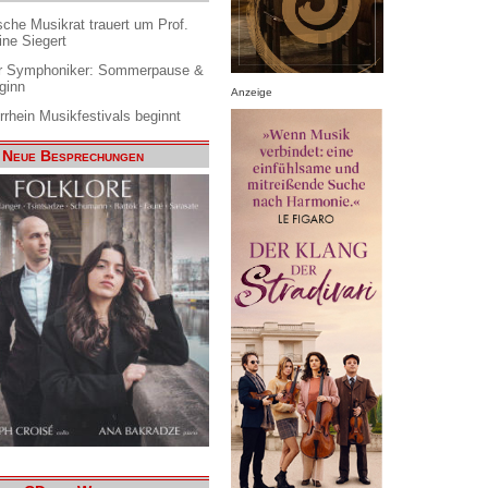
che Musikrat trauert um Prof.
ine Siegert
 Symphoniker: Sommerpause &
ginn
Anzeige
rrhein Musikfestivals beginnt
Neue Besprechungen