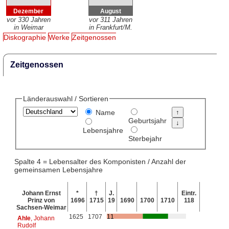
Dezember
August
vor 330 Jahren
vor 311 Jahren
in Weimar
in Frankfurt/M.
Diskographie
Werke
Zeitgenossen
Zeitgenossen
Länderauswahl / Sortieren
Name
Geburtsjahr
Lebensjahre
Sterbejahr
Spalte 4 = Lebensalter des Komponisten / Anzahl der
gemeinsamen Lebensjahre
Johann Ernst
*
†
J.
Eintr.
Prinz von
1696
1715
19
1690
1700
1710
118
Sachsen-Weimar
1625
1707
11
Ahle
, Johann
Rudolf