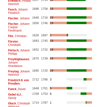
Erlebach
, Philipp
Heinrich
1688
1758
19
Fasch
, Johann
Friedrich
1646
1716
19
Fischer
, Johann
1656
1746
19
Fischer
, Johann
Caspar
Ferdinand
1626
1697
1
Flor
, Christian
1693
1745
19
Förster
,
Christoph
1652
1732
19
Förtsch
, Johann
Philipp
1670
1739
19
Freylinghausen
,
Johann
Anastasius
1695
1720
19
Freytag
, Johann
Heinrich
1712
1786
3
Friedrich II. von
Preußen
,
1648
1701
5
Funck
, David
1709
1753
6
Gebel d.J.
,
Georg
1714
1787
1
Gluck
, Christoph
Willibald