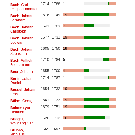
1714
1788
1
Bach
, Carl
Philipp Emanuel
1676
1749
19
Bach
, Johann
Bernhard
1642
1703
7
Bach
, Johann
Christoph
1677
1731
19
Bach
, Johann
Ludwig
1685
1750
19
Bach
, Johann
Sebastian
1710
1784
5
Bach
, Wilhelm
Friedemann
1655
1700
4
Beer
, Johann
1714
1787
1
Berlin
, Johan
Daniel
1654
1732
19
Bessel
, Johann
Ernst
1661
1733
19
Böhm
, Georg
1679
1751
19
Bokemeyer
,
Heinrich
1626
1712
16
Briegel
,
Wolfgang Carl
1665
1697
1
Bruhns
,
Nicolaus