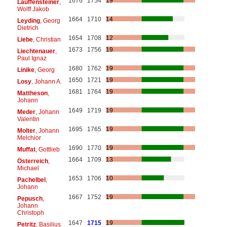
1676
1754
19
Lauffensteiner
,
Wolff Jakob
1664
1710
14
Leyding
, Georg
Dietrich
1654
1708
12
Liebe
, Christian
1673
1756
19
Liechtenauer
,
Paul Ignaz
1680
1762
19
Linike
, Georg
1650
1721
19
Losy
, Johann A.
1681
1764
19
Mattheson
,
Johann
1649
1719
19
Meder
, Johann
Valentin
1695
1765
19
Molter
, Johann
Melchior
1690
1770
19
Muffat
, Gottlieb
1664
1709
13
Österreich
,
Michael
1653
1706
10
Pachelbel
,
Johann
1667
1752
19
Pepusch
,
Johann
Christoph
1647
1715
19
Petritz
, Basilius