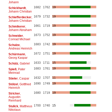
Johann
1682
1762
19
Schickhardt
,
Johann Christian
1679
1732
19
Schiefferdecker
,
Johann Christian
1661
1719
19
Schmikerer
,
Johann Abraham
1673
1752
19
Schneider
,
Conrad Michael
1683
1742
19
Schulze
,
Andreas Heinrich
1672
1751
19
Schürmann
,
Georg Kaspar
1633
1711
15
Schütz
, Gabriel
1683
1761
19
Spieß
, Pater
Meinrad
1632
1707
11
Stieler
, Caspar
1690
1749
19
Stölzel
, Gottfried
Heinrich
1680
1719
19
Stricker
,
Augustin
Reinhard
1700
1740
15
Stulick
, Mattheus
Nikolaus