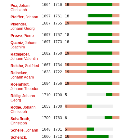
1664
1716
19
Pez
, Johann
Christoph
1697
1761
18
Pfeiffer
, Johann
1687
1755
19
Pisendel
,
Johann Georg
1697
1757
18
Prowo
, Pierre
1697
1773
18
Quantz
, Johann
Joachim
1682
1750
19
Rathgeber
,
Johann Valentin
1667
1734
19
Reiche
, Gottfried
1623
1722
19
Reincken
,
Johann Adam
1684
1756
19
Roemhildt
,
Johann Theodor
1710
1790
5
Röllig
, Johann
Georg
1653
1700
4
Rothe
, Johann
Christoph
1709
1763
6
Schaffrath
,
Christoph
1648
1701
5
Schelle
, Johann
1660
1712
16
Schenck
,