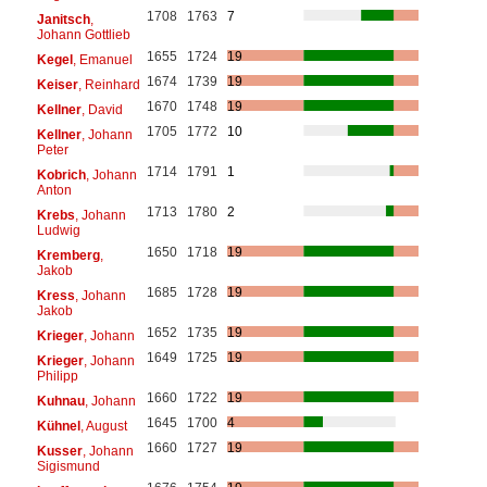
1708
1763
7
Janitsch
,
Johann Gottlieb
1655
1724
19
Kegel
, Emanuel
1674
1739
19
Keiser
, Reinhard
1670
1748
19
Kellner
, David
1705
1772
10
Kellner
, Johann
Peter
1714
1791
1
Kobrich
, Johann
Anton
1713
1780
2
Krebs
, Johann
Ludwig
1650
1718
19
Kremberg
,
Jakob
1685
1728
19
Kress
, Johann
Jakob
1652
1735
19
Krieger
, Johann
1649
1725
19
Krieger
, Johann
Philipp
1660
1722
19
Kuhnau
, Johann
1645
1700
4
Kühnel
, August
1660
1727
19
Kusser
, Johann
Sigismund