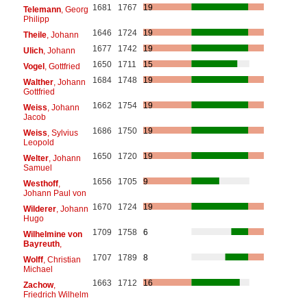
1681
1767
19
Telemann
, Georg
Philipp
1646
1724
19
Theile
, Johann
1677
1742
19
Ulich
, Johann
1650
1711
15
Vogel
, Gottfried
1684
1748
19
Walther
, Johann
Gottfried
1662
1754
19
Weiss
, Johann
Jacob
1686
1750
19
Weiss
, Sylvius
Leopold
1650
1720
19
Welter
, Johann
Samuel
1656
1705
9
Westhoff
,
Johann Paul von
1670
1724
19
Wilderer
, Johann
Hugo
1709
1758
6
Wilhelmine von
Bayreuth
,
1707
1789
8
Wolff
, Christian
Michael
1663
1712
16
Zachow
,
Friedrich Wilhelm