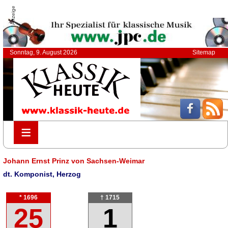
Anzeige
Sonntag, 9. August 2026
Sitemap
≡
≡
Johann Ernst Prinz von Sachsen-Weimar
dt. Komponist, Herzog
* 1696
† 1715
25
1