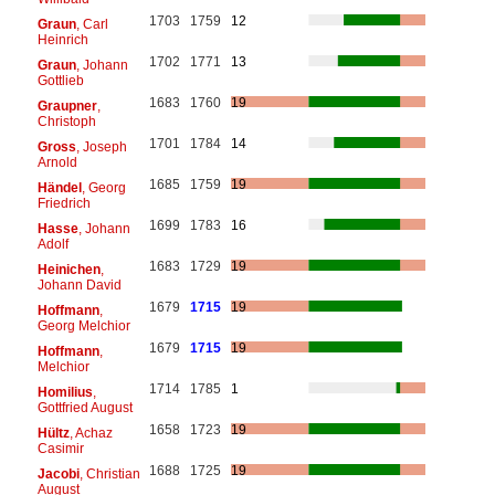
1703
1759
12
Graun
, Carl
Heinrich
1702
1771
13
Graun
, Johann
Gottlieb
1683
1760
19
Graupner
,
Christoph
1701
1784
14
Gross
, Joseph
Arnold
1685
1759
19
Händel
, Georg
Friedrich
1699
1783
16
Hasse
, Johann
Adolf
1683
1729
19
Heinichen
,
Johann David
1679
1715
19
Hoffmann
,
Georg Melchior
1679
1715
19
Hoffmann
,
Melchior
1714
1785
1
Homilius
,
Gottfried August
1658
1723
19
Hültz
, Achaz
Casimir
1688
1725
19
Jacobi
, Christian
August