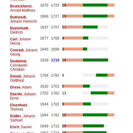
1670
1725
19
Brunckhorst
,
Arnold Matthias
1666
1727
19
Buttstedt
,
Johann Heinrich
1637
1707
11
Buxtehude
,
Dietrich
1677
1700
4
Carl
, Johann
Georg
1645
1699
3
Conradi
, Johann
Georg
1628
1715
19
Dedekind
,
Constantin
Christian
1706
1782
9
Donati
, Johann
Gottfried
1620
1701
5
Drese
, Adam
1702
1762
13
Eberlin
, Johann
Ernst
1644
1702
6
Eisenhuet
,
Thomas
1694
1762
19
Endler
, Johann
Samuel
1649
1712
16
Erich
, Daniel
1657
1714
18