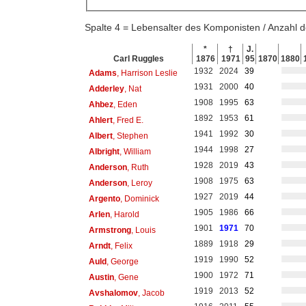
Spalte 4 = Lebensalter des Komponisten / Anzahl
*
†
J.
Carl Ruggles
1876
1971
95
1870
1880
1932
2024
39
Adams
, Harrison Leslie
1931
2000
40
Adderley
, Nat
1908
1995
63
Ahbez
, Eden
1892
1953
61
Ahlert
, Fred E.
1941
1992
30
Albert
, Stephen
1944
1998
27
Albright
, William
1928
2019
43
Anderson
, Ruth
1908
1975
63
Anderson
, Leroy
1927
2019
44
Argento
, Dominick
1905
1986
66
Arlen
, Harold
1901
1971
70
Armstrong
, Louis
1889
1918
29
Arndt
, Felix
1919
1990
52
Auld
, George
1900
1972
71
Austin
, Gene
1919
2013
52
Avshalomov
, Jacob