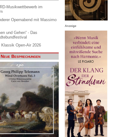
ARD-Musikwettbewerb im
am
nderer Opernabend mit Massimo
Anzeige
en und Gehen“ - Das
dtebundfestival
 Klassik Open-Air 2026
Neue Besprechungen