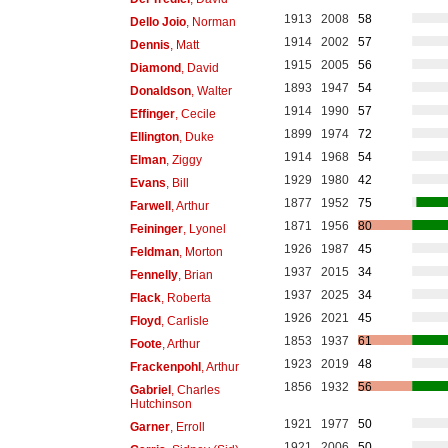
1913
2008
58
Dello Joio
, Norman
1914
2002
57
Dennis
, Matt
1915
2005
56
Diamond
, David
1893
1947
54
Donaldson
, Walter
1914
1990
57
Effinger
, Cecile
1899
1974
72
Ellington
, Duke
1914
1968
54
Elman
, Ziggy
1929
1980
42
Evans
, Bill
1877
1952
75
Farwell
, Arthur
1871
1956
80
Feininger
, Lyonel
1926
1987
45
Feldman
, Morton
1937
2015
34
Fennelly
, Brian
1937
2025
34
Flack
, Roberta
1926
2021
45
Floyd
, Carlisle
1853
1937
61
Foote
, Arthur
1923
2019
48
Frackenpohl
, Arthur
1856
1932
56
Gabriel
, Charles
Hutchinson
1921
1977
50
Garner
, Erroll
1921
2006
50