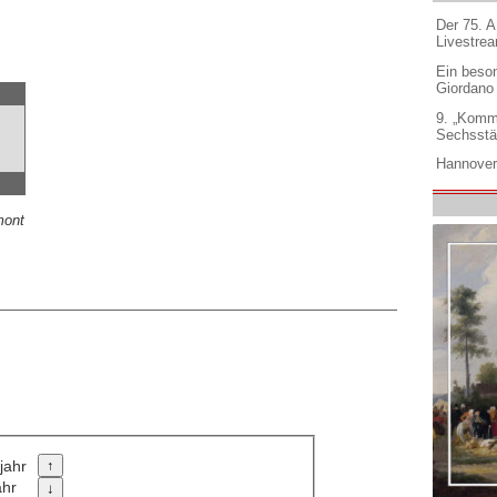
Der 75. 
Livestre
Ein beso
Giordano
9. „Komm
Sechsstä
Hannover
mont
jahr
ahr