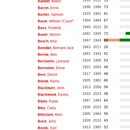
1916
2011
55
Babbitt
, Milton
1898
1990
73
Bacon
, Ernst
1910
1981
61
Barber
, Samuel
1904
1984
67
Basie
, William "Count"
1940
2012
31
Bass
, Fontella
1882
1955
73
Bauer
, Marion
1867
1944
68
Beach
, Amy
1943
2017
28
Benoliel
, Bernard Jack
1891
1943
52
Bernie
, Ben
1918
1990
53
Bernstein
, Leonard
1922
2004
49
Bernstein
, Elmar
1917
1965
48
Best
, Denzil
1905
1981
66
Biondi
, Remo
1913
2006
58
Blackburn
, John
1933
2023
38
Blackwood
, Easley
1887
1983
84
Blake
, Eubie
1936
2023
35
Bley
, Carla
1905
1964
59
Blitzstein
, Marc
1928
2010
43
Bock
, Jerry
1913
1965
52
Bostic
, Earl