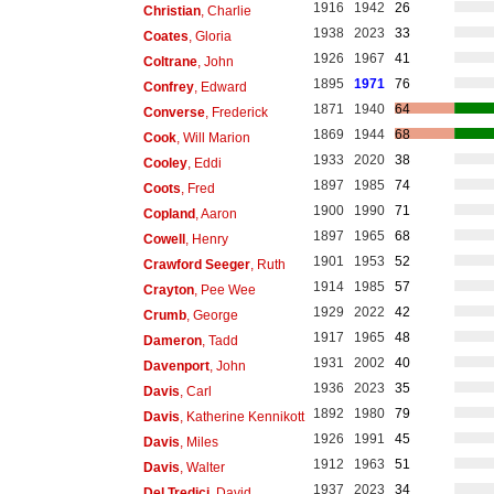
1916
1942
26
Christian
, Charlie
1938
2023
33
Coates
, Gloria
1926
1967
41
Coltrane
, John
1895
1971
76
Confrey
, Edward
1871
1940
64
Converse
, Frederick
1869
1944
68
Cook
, Will Marion
1933
2020
38
Cooley
, Eddi
1897
1985
74
Coots
, Fred
1900
1990
71
Copland
, Aaron
1897
1965
68
Cowell
, Henry
1901
1953
52
Crawford Seeger
, Ruth
1914
1985
57
Crayton
, Pee Wee
1929
2022
42
Crumb
, George
1917
1965
48
Dameron
, Tadd
1931
2002
40
Davenport
, John
1936
2023
35
Davis
, Carl
1892
1980
79
Davis
, Katherine Kennikott
1926
1991
45
Davis
, Miles
1912
1963
51
Davis
, Walter
1937
2023
34
Del Tredici
, David