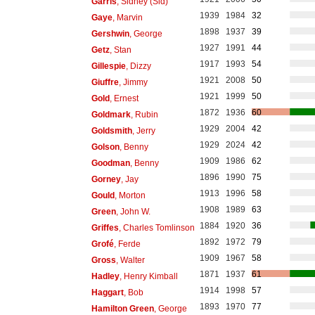
Garris
, Sidney (Sid)
1939
1984
32
Gaye
, Marvin
1898
1937
39
Gershwin
, George
1927
1991
44
Getz
, Stan
1917
1993
54
Gillespie
, Dizzy
1921
2008
50
Giuffre
, Jimmy
1921
1999
50
Gold
, Ernest
1872
1936
60
Goldmark
, Rubin
1929
2004
42
Goldsmith
, Jerry
1929
2024
42
Golson
, Benny
1909
1986
62
Goodman
, Benny
1896
1990
75
Gorney
, Jay
1913
1996
58
Gould
, Morton
1908
1989
63
Green
, John W.
1884
1920
36
Griffes
, Charles Tomlinson
1892
1972
79
Grofé
, Ferde
1909
1967
58
Gross
, Walter
1871
1937
61
Hadley
, Henry Kimball
1914
1998
57
Haggart
, Bob
1893
1970
77
Hamilton Green
, George