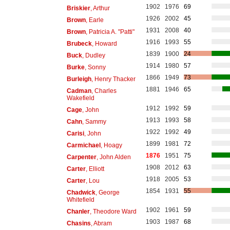
1902
1976
69
Briskier
, Arthur
1926
2002
45
Brown
, Earle
1931
2008
40
Brown
, Patricia A. "Patti"
1916
1993
55
Brubeck
, Howard
1839
1900
24
Buck
, Dudley
1914
1980
57
Burke
, Sonny
1866
1949
73
Burleigh
, Henry Thacker
1881
1946
65
Cadman
, Charles
Wakefield
1912
1992
59
Cage
, John
1913
1993
58
Cahn
, Sammy
1922
1992
49
Carisi
, John
1899
1981
72
Carmichael
, Hoagy
1876
1951
75
Carpenter
, John Alden
1908
2012
63
Carter
, Elliott
1918
2005
53
Carter
, Lou
1854
1931
55
Chadwick
, George
Whitefield
1902
1961
59
Chanler
, Theodore Ward
1903
1987
68
Chasins
, Abram