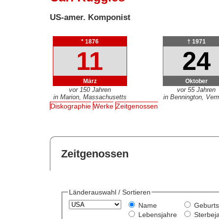
US-amer. Komponist
* 1876
† 1971
11
24
März
Oktober
vor 150 Jahren
vor 55 Jahren
in Marion, Massachusetts
in Bennington, Ver
Diskographie
Werke
Zeitgenossen
Zeitgenossen
Länderauswahl / Sortieren
Name
Geburts
Lebensjahre
Sterbej