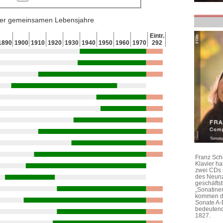
 der gemeinsamen Lebensjahre
Eintr.
1890
1900
1910
1920
1930
1940
1950
1960
1970
292
Franz Sch
Klavier h
zwei CDs 
des Neunz
geschäftst
„Sonatine
kommen di
Sonate A-
bedeutend
1827.