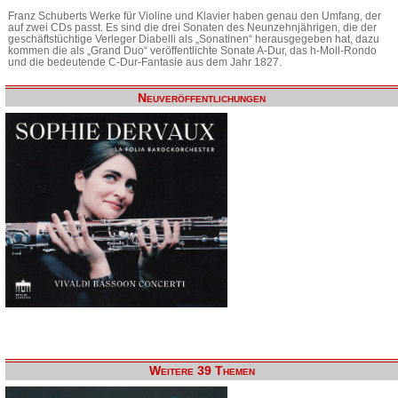
Franz Schuberts Werke für Violine und Klavier haben genau den Umfang, der
auf zwei CDs passt. Es sind die drei Sonaten des Neunzehnjährigen, die der
geschäftstüchtige Verleger Diabelli als „Sonatinen“ herausgegeben hat, dazu
kommen die als „Grand Duo“ veröffentlichte Sonate A-Dur, das h-Moll-Rondo
und die bedeutende C-Dur-Fantasie aus dem Jahr 1827.
Neuveröffentlichungen
Weitere 39 Themen