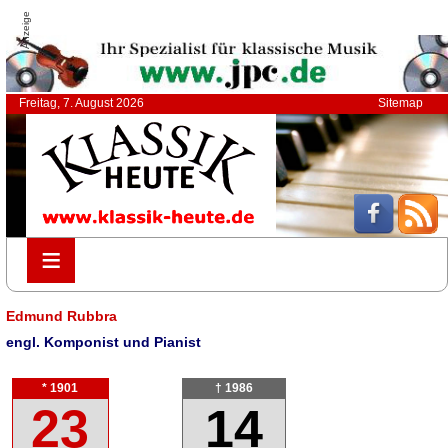
Anzeige
Freitag, 7. August 2026
Sitemap
≡
≡
Edmund Rubbra
engl. Komponist und Pianist
* 1901
† 1986
23
14