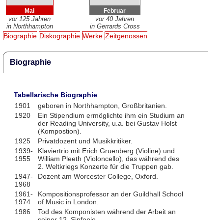
Mai
Februar
vor 125 Jahren
vor 40 Jahren
in Northhampton
in Gerrards Cross
Biographie
Diskographie
Werke
Zeitgenossen
Biographie
Tabellarische Biographie
1901
geboren in Northhampton, Großbritanien.
1920
Ein Stipendium ermöglichte ihm ein Studium an
der Reading University, u.a. bei Gustav Holst
(Kompostion).
1925
Privatdozent und Musikkritiker.
1939-
Klaviertrio mit Erich Gruenberg (Violine) und
1955
William Pleeth (Violoncello), das während des
2. Weltkriegs Konzerte für die Truppen gab.
1947-
Dozent am Worcester College, Oxford.
1968
1961-
Kompositionsprofessor an der Guildhall School
1974
of Music in London.
1986
Tod des Komponisten während der Arbeit an
seiner 12. Sinfonie.